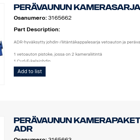
Perävaunun kamerasarja
Osanumero:
3165662
Part Description:
ADR-hyväksytty johdin-/liitäntäkappalesarja vetoauton ja peräva
1 vetoauton pistoke, jossa on 2 kameraliitintä
1 Curl-E-kelajohdin
1 perävaunun pistoke, jossa on 2 kameraliitintä
Add to list
Perävaunun kamerapaket
ADR
Osanumero:
3165663