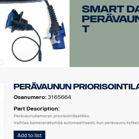
Smart Da
perävau
t
perävaunun priorisointil
Osanumero:
3165664
Part Description:
Perävaunukameran priorisointilaatikko.
Vaihtaa kameranäkymää automaattisesti, kun perävaunu kytket
Add to list