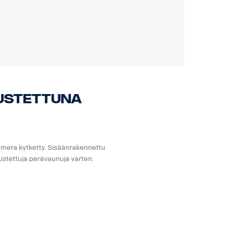
rustettuna
kamera kytketty. Sisäänrakennettu
ustettuja perävaunuja varten.