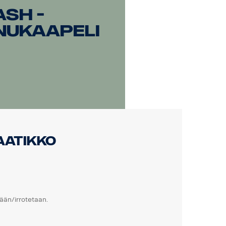
sh -
nukaapeli
aatikko
ään/irrotetaan.