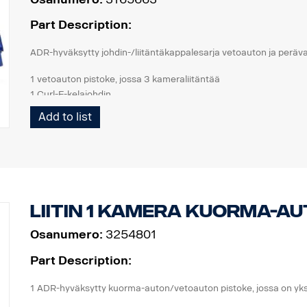
Part Description:
ADR-hyväksytty johdin-/liitäntäkappalesarja vetoauton ja peräva
1 vetoauton pistoke, jossa 3 kameraliitäntää
1 Curl-E-kelajohdin
1 perävaunun pistoke, jossa 3 kameraliitäntää
Add to list
Liitin 1 kamera kuorma-au
Osanumero:
3254801
Part Description:
1 ADR-hyväksytty kuorma-auton/vetoauton pistoke, jossa on yksi