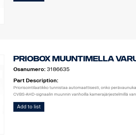
Priobox muuntimella va
Osanumero:
3186635
Part Description:
Priorisointilaatikko tunnistaa automaattisesti, onko perävaunu
CVBS-AHD-signaalin muunnin vanhoilla kamerajärjestelmillä var
Add to list