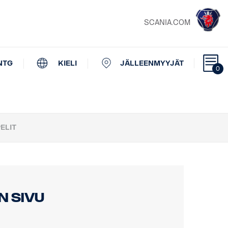
SCANIA.COM
NTG
KIELI
JÄLLEENMYYJÄT
0
ELIT
n sivu