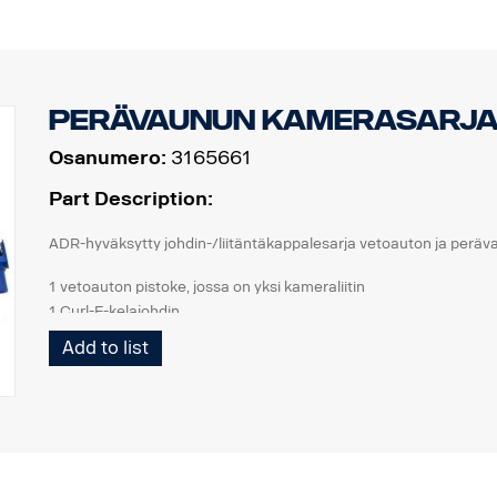
Perävaunun kamerasarja
Osanumero:
3165661
Part Description:
ADR-hyväksytty johdin-/liitäntäkappalesarja vetoauton ja peräva
1 vetoauton pistoke, jossa on yksi kameraliitin
1 Curl-E-kelajohdin
1 perävaunun pistoke, jossa on yksi kameraliitin
Add to list