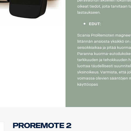
perävaunun akselien lukumäär
oikeat tiedot, joita tarvitaan
lastaukseen.
EDUT:
Scania ProRemoten magneetti
liitännän ansiosta yksikkö on
seisokkiaikaa ja pitää kuorma
Paranna kuorma-autoilukoke
tarkkuuden ja tehokkuuden h
luottaa täydellisesti suunnit
yksinoikeus. Varmista, että j
voimassa olevien sääntöjen m
käyttöopas
ProRemote 2