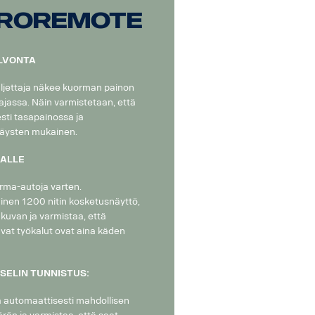
ProRemote
nän ansiosta yksikkö on aina
 liikenteessä.
ALVONTA
uuden ja tehokkuuden huipulla.
ljettaja näkee kuorman painon
liseksi ja pelkästään SCANIAlle ja joka
ajassa. Näin varmistetaan, että
sti tasapainossa ja
räysten mukainen.
ALLE
rma-autoja varten.
inen 1200 nitin kosketusnäyttö,
n kuvan ja varmistaa, että
avat työkalut ovat aina käden
ELIN TUNNISTUS:
 automaattisesti mahdollisen