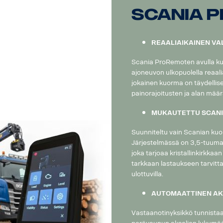
MUKAVUUS:
Scania 
Scania ProRemoten magneettijalustaisen laturin ja USB-C-liitän
käyttövalmis, mikä vähentää seisokkiaikaa ja pitää kuorma-auton
REAALIAIKAINEN V
Paranna kuorma-autoilukokemusta Scania ProRemotella – tarkk
Scania ProRemoten avulla ku
Lastaamisessa voit luottaa ratkaisuun, joka on suunniteltu täydel
ajoneuvon ulkopuolella reaali
tekee jokaisesta matkasta turvallisen ja suoraviivaisen.
jokainen kuorma on täydellise
painorajoitusten ja alan mää
MUKAUTETTU SCANI
Suunniteltu vain Scanian kuo
Järjestelmässä on 3,5-tuuma
joka tarjoaa kristallinkirkkaa
tarkkaan lastaukseen tarvitt
ulottuvilla.
AUTOMAATTINEN AKS
Vastaanotinyksikkö tunnistaa