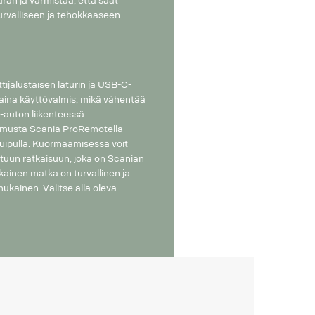
än ja varmistaa, että saat
 turvalliseen ja tehokkaaseen
jalustaisen laturin ja USB-C-
 aina käyttövalmis, mikä vähentää
-auton liikenteessä.
musta Scania ProRemotella –
uipulla. Kuormaamisessa voit
eltuun ratkaisuun, joka on Scanian
okainen matka on turvallinen ja
ukainen. Valitse alla oleva