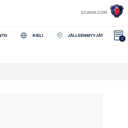
SCANIA.COM
NTG
KIELI
JÄLLEENMYYJÄT
0