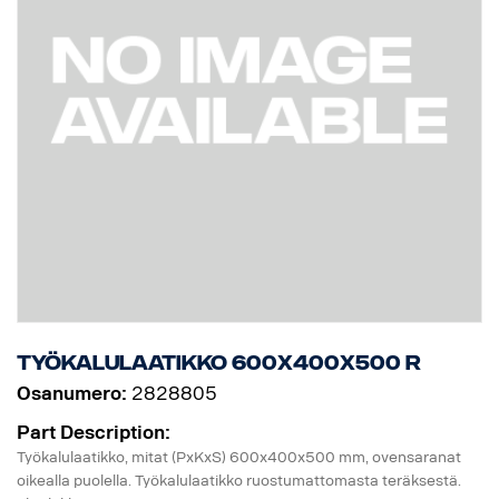
Työkalulaatikko 600x400x500 R
Osanumero:
2828805
Part Description:
Työkalulaatikko, mitat (PxKxS) 600x400x500 mm, ovensaranat
oikealla puolella. Työkalulaatikko ruostumattomasta teräksestä.