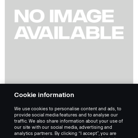
Cookie information
Työkalulaatikko 1450x500x500 B
Osanumero:
2828812
We use cookies to personalise content and ads, to
provide social media features and to analyse our
Part Description:
traffic. We also share information about your use of
Työkalulaatikko, mitat (PxKxS) 1450x500x500 mm, ovensaranat
our site with our social media, advertising and
alapuolella. Työkalulaatikko ruostumattomasta teräksestä. Kaksi
analytics partners. By clicking “I accept”, you are