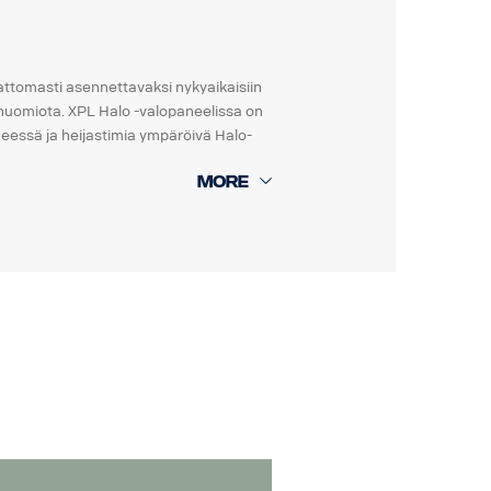
attomasti asennettavaksi nykyaikaisiin
ja huomiota. XPL Halo -valopaneelissa on
neessä ja heijastimia ympäröivä Halo-
inää.
oneuvojen elektronisia järjestelmiä.