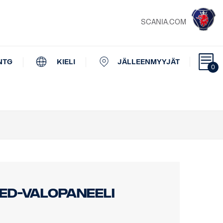
SCANIA.COM
NTG
KIELI
JÄLLEENMYYJÄT
0
LED-valopaneeli