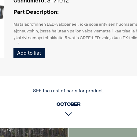
Osanumero:
3171012
Part Description:
Matalaprofiilinen LED-valopaneeli, joka sopii erityisen huomaam
ajoneuvoihin, joissa halutaan paljon valoa viemättä liikaa tilaa 
yksi rivi samoja tehokkaita 5 watin CREE-LED-valoja kuin PX-teli
valotehoste.
Add to list
Ominaisuudet:
Vankka alumiini/komposiittikotelo.
Särkymätön polykarbonaattilinssi.
Kosteudenkestävä paineenalennusventtiili.
Raskasta käyttöä kestävä rakenne - kestää jopa 15,6 Grms:n tär
SEE the rest of parts for product:
Sisäänrakennettu EMC-häiriösuodatin (CISPR 25) – ei häiritse aj
Aktiivinen lämpötilan säätö Prime Driven ja ETM:n avulla.
October
CE-hyväksytty, RoHS-sertifioitu.
Vesitiivis IP68/IP69K.
Värilämpötila: 6000 kelviniä
Lämpötilatestattu -40°C - +80°C.
Releen johdotus sisältyy.