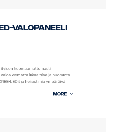
rinää.
joneuvojen elektronisia järjestelmiä.
LED-valopaneeli
i erityisen huomaamattomasti
valoa viemättä liikaa tilaa ja huomiota.
 CREE-LEDit ja heijastimia ympäröivä
inää.