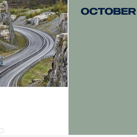
Mukana asennusjalat, sivusiipikiinnitys on valinnainen
October
Halotehoste erillisessä johdossa.
DATA:
E-merkitty, Jännite: 9-32V, Valokuvio: 10° Spot
Korkeus: 52 mm, leveys: 61 mm, pituus: 335 mm
Paino: 0,95 kg
LED: 9 x 5 W, Watit: 45 W, Virrankulutus, 12V: 3,75 A.
Raakaluumenit: 4815, teholliset luumenit: 3371
Kantama, 1Lux: 330 m