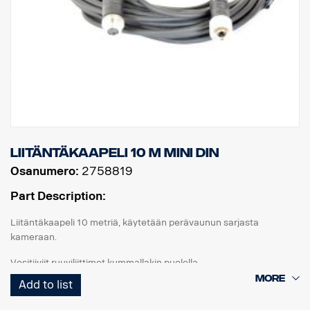
Liitäntäkaapeli 10 m MINI DIN
Osanumero:
2758819
Part Description:
Liitäntäkaapeli 10 metriä, käytetään perävaunun sarjasta
kameraan.
Vesitiiviit ruuviliittimet kummallakin puolella.
Add to list