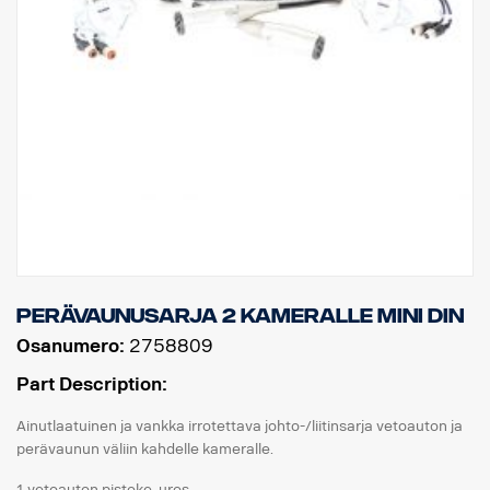
Perävaunusarja 2 kameralle MINI DIN
Osanumero:
2758809
Part Description:
Ainutlaatuinen ja vankka irrotettava johto-/liitinsarja vetoauton ja
perävaunun väliin kahdelle kameralle.
1 vetoauton pistoke, uros