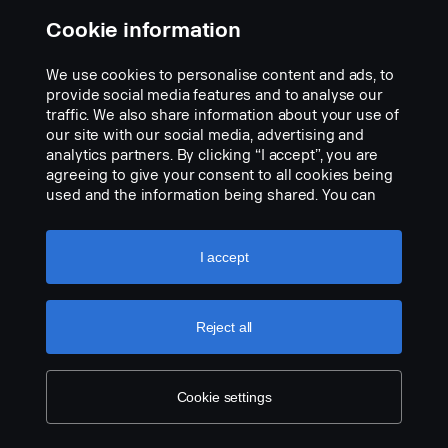
Cookie information
We use cookies to personalise content and ads, to
provide social media features and to analyse our
traffic. We also share information about your use of
our site with our social media, advertising and
Sovitin MINI DIN - Orlaco 4 nastaa.
analytics partners. By clicking “I accept”, you are
Osanumero:
2660325
agreeing to give your consent to all cookies being
used and the information being shared. You can
Part Description:
also manage your cookies by clicking the “Cookie
• Liitäntäjohto, johtojärjestelmien yhdistämiseksi, MINI DIN uros -
settings” and selecting the categories you’d like to
Orlaco 4-nastainen naaras.
accept. For a more detailed explanation of how we
I accept
use cookies, please visit our cookies section,
Add to list
which you can find by clicking the link below this
text.
Cookie policy
Reject all
Cookie settings