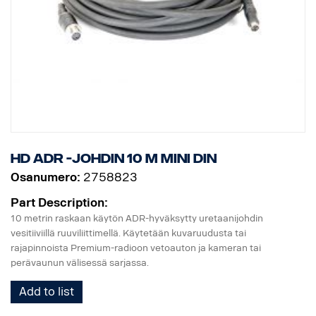
HD ADR -johdin 10 m MINI DIN
Osanumero:
2758823
Part Description:
10 metrin raskaan käytön ADR-hyväksytty uretaanijohdin
vesitiiviillä ruuviliittimellä. Käytetään kuvaruudusta tai
rajapinnoista Premium-radioon vetoauton ja kameran tai
perävaunun välisessä sarjassa.
Add to list