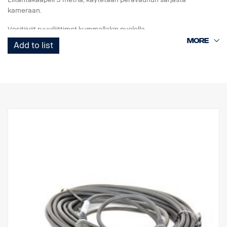
kameraan.
Vesitiiviit ruuviliittimet kummallakin puolella.
Add to list