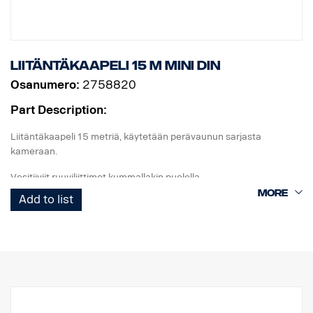
Liitäntäkaapeli 15 m MINI DIN
Osanumero:
2758820
Part Description:
Liitäntäkaapeli 15 metriä, käytetään perävaunun sarjasta
kameraan.
Vesitiiviit ruuviliittimet kummallakin puolella.
Add to list