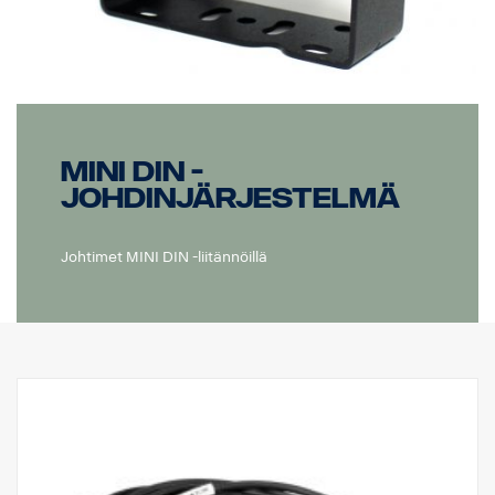
MINI DIN -
johdinjärjestelmä
Johtimet MINI DIN -liitännöillä