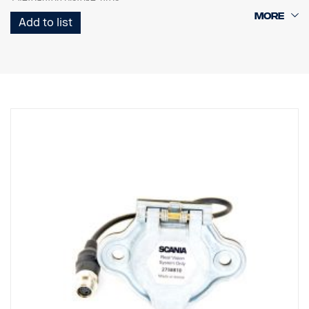
1 Curl-E-kelajohdin
Add to list
1 perävaunun pistoke, naaras