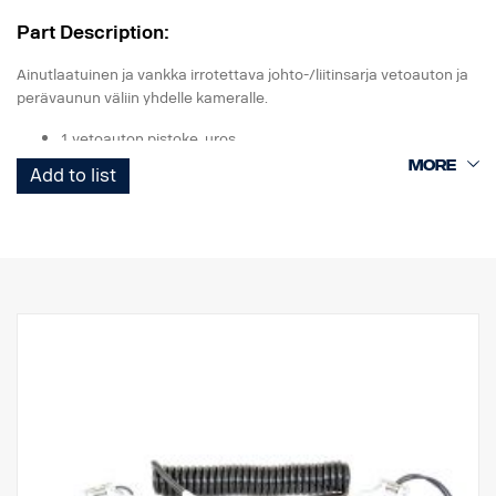
Part Description:
Ainutlaatuinen ja vankka irrotettava johto-/liitinsarja vetoauton ja
perävaunun väliin yhdelle kameralle.
1 vetoauton pistoke, uros
1 Curl-E-kelajohdin
Add to list
1 perävaunun pistoke, naaras