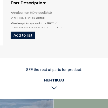
Part Description:
•Analoginen HD-videolähtö
•1M HDR CMOS-anturi
•Vedenpitävyysluokitus IP69K
•152 (H) 92 (V) 177 (D) Katselukulma
•Normaali kuva
Add to list
•0,1 LUX
•Tasavirta 24V
•Mukana kiinnike
uppoasennusta varten
•Lämpötila -20 ˚C ~ 70 ˚C
•Kestää tärinää
• ADR-yhteensopiva
SEE the rest of parts for product:
Käytettäväksi Smart Dashin kanssa,
Huhtikuu
Ei yhteensopiva AUS4:n kanssa