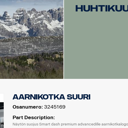
Huhtiku
Aarnikotka suuri
Osanumero:
3245169
Part Description:
Näytön suojus Smart dash premium advancedille aarnikotkalogo