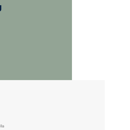
u
lla