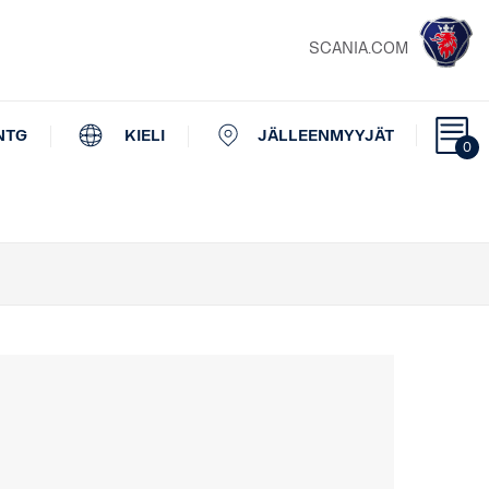
SCANIA.COM
NTG
KIELI
JÄLLEENMYYJÄT
0