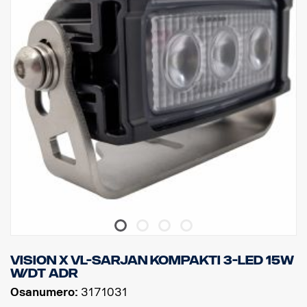
LED: 5 x 7 W Cree, valon värilämpötila: 6000 K
Teholliset luumenit: 3305, Raakaluumenit: 4000
Jännite: 24V, Virrankulutus: 1,46 ampeeria, 24 V
Watit: 35 W, Kosketin: Deutsch DT04-2P
Kiinnitystyyppi: Nivelakseli ja yksi pultti
Paino: 1,00kg, Leveys: 116 mm, Korkeus: 100 mm, Syvyys: 75 mm
IP-luokka: IP69K, Tärinäluokka 21,2 Grms.
EMC-hyväksyntä: Sotilasstandardi 461F, MIL-STD-461
ADR-luokiteltu, CE-hyväksytty
Linssin materiaali: Polykarbonaatti, Kotelomateriaali: Alumiini
Valokotelon pinnoite: Merenkulkuluokan korroosionesto
Valokuvio: 60° WideFlood
Vision X VL-sarjan kompakti 3-LED 15W
W/DT ADR
Osanumero:
3171031