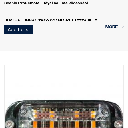
Scania ProRemote – täysi hallinta kädessäsi
UUSI HALLINNAN TASO SCANIA-KULJETTAJILLE
Scania ProRemote on enemmän kuin pelkkä työkalu – se on
Add to list
älykäs hallintajärjestelmä, joka helpottaa ja tehostaa työpäivääsi.
Olitpa ohjaamon ulkopuolella, lastaamassa, säätämässä
jousituksen korkeutta tai seuraamassa moottorin tietoja, sinulla on
täysi hallinta – suoraan kädessäsi.
REAALIAIKAINEN VALVONTA – TURVALLISUUTTA JA
TARKKUUTTA REAALIAJASSA
Scania ProRemoten avulla kuljettaja voi valvoa kuorman painoa
ajoneuvon ulkopuolelta reaaliajassa. Näin varmistetaan, että
jokainen kuorma on täydellisesti tasapainossa sekä
painorajoitusten että alan määräysten mukainen.
ÄLYKÄS KUORMAN SÄÄTÖ
Automaattisen akselintunnistuksen avulla vastaanotinyksikkö
tunnistaa mahdollisen perävaunun akselien lukumäärän. Saat
välittömästi turvalliseen ja tehokkaaseen lastaukseen tarvittavat