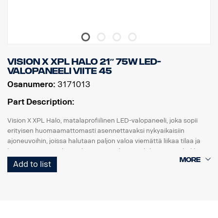
Korkeus: 52 mm, leveys: 61 mm, pituus: 335 mm
Paino: 0,95 kg
LED: 9 x 5 W, Watit: 45 W, Virrankulutus, 12V: 3,75 A.
Raakaluumenit: 4815, teholliset luumenit: 3371
Kantama, 1Lux: 330 m
Vision X XPL HALO 21″ 75W LED-
valopaneeli viite 45
Osanumero:
3171013
Part Description:
Vision X XPL Halo, matalaprofiilinen LED-valopaneeli, joka sopii
erityisen huomaamattomasti asennettavaksi nykyaikaisiin
ajoneuvoihin, joissa halutaan paljon valoa viemättä liikaa tilaa ja
huomiota. XPL Halo on yksirivinen valopaneeli, jossa on tehokkaat
5 watin CREE-LEDit ja heijastimia ympäröivä hieno Halo-
Add to list
valotehoste.
Ominaisuudet:
5,5 vuoden toimintatakuu.
Vankka alumiini/komposiittikotelo.