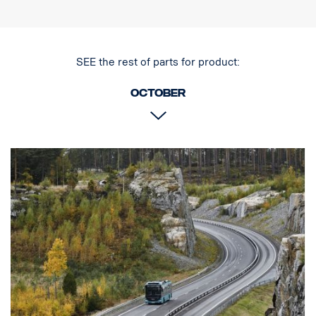
Mitat (PxKxL) 225 x 228 x 90 mm
Liitäntäjohto, jossa on Super Seal -liitin
IP-luokitus IP68
Kotelon materiaali Alumiini
SEE the rest of parts for product:
Valonlähde LED
Paino (kg) 2.5
October