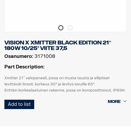
Vision X Xmitter BLACK EDITION 21″
180W 10/25° viite 37,5
Osanumero:
3171008
Part Description:
Xmitter 21″ valopaneeli, jossa on musta tausta ja elliptiset
levittävät linssit, korkeus 30° ja levitys sivuille 65°.
Erittäin korkealaatuinen rakenne, jossa on komposiittisivut, IP69K-
korkeapainevesiluokitus, sama leveys kuin eurooppalaisessa
rekisterikilvessä, korkea tärinänkestävyys ja korkealaatuinen
Add to list
tiiviste. UV-kestävä ja sorankestävä polykarbonaattilinssi takaa
turvallisen ajamisen pimeässä monien vuosien ajan.
DATA:
E-merkitty