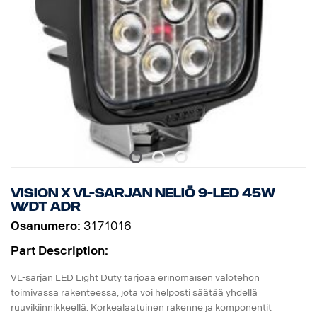
Hyväksyntä: ADR-hyväksytty
Tärinäluokitus: 21 Grms
Korkeus: 72 mm, leveys: 119 mm, syvyys: 51 mm
Paino: 200 grammaa
Watit: 15
LEDien määrä: 3 x 5 W
Raakaluumenit: 1140, teholliset luumenit: 797
EMC-hyväksyntä: CISPR25 Luokka 3
ECE-hyväksyntä: Kyllä, R23
Vision X VL-sarjan neliö 9-LED 45W
W/DT ADR
Osanumero:
3171016
Part Description:
VL-sarjan LED Light Duty tarjoaa erinomaisen valotehon
toimivassa rakenteessa, jota voi helposti säätää yhdellä
ruuvikiinnikkeellä. Korkealaatuinen rakenne ja komponentit