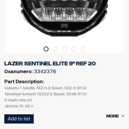
LAZER SENTINEL ELITE 9" REF 20
Osanumero:
3342376
Part Description:
Valaistu 1 luksilla 742 m E-boost, 332 m R112
Teholliset lumenit 15232 E-Boost, 3046 R112
E-mark-viite 20
Jännite 10-30 V
Virta 14,4 V/10,1 A E-Boost, 14,4 V/2 A R112
Add to list
EMC-hyväksyntä R10
ECE-hyväksyntä R7, R112