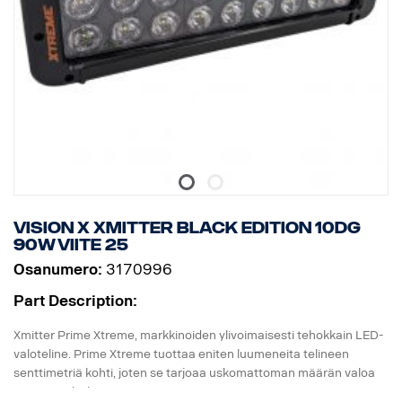
Vision X Xmitter BLACK EDITION 10dg
90W viite 25
Osanumero:
3170996
Part Description:
Xmitter Prime Xtreme, markkinoiden ylivoimaisesti tehokkain LED-
valoteline. Prime Xtreme tuottaa eniten luumeneita telineen
senttimetriä kohti, joten se tarjoaa uskomattoman määrän valoa
pienestä yksiköstä.