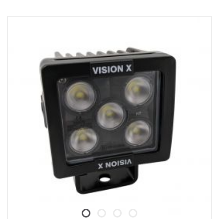
Valokotelo: Vankka alumiini
Jännite: 24 V, Virrankulutus: 15 ampeeria, 24 V
IP-luokitus: IP68 & IP69K, Tärinäluokka: 15,6G
Toimintalämpötila: -40 °C – +80 °C
Korkeus: 75 mm, leveys: 85 mm, pituus: 525 mm
Linssi: Polykarbonaatti
Watit: 180 W, LED: 36 kpl x 5W
Raakaluumenit: 19 008 lm, teholliset luumenit: 13 320 lm
Valokuvio: Yhdistelmä 10° Spot ja 30/65° levitys