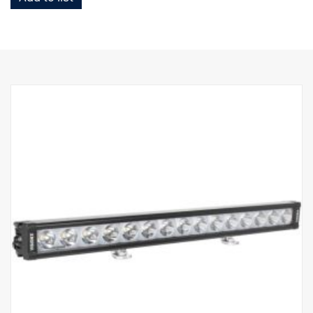
valotehoste.
Ominaisuudet:
Vankka alumiini/komposiittikotelo.
Särkymätön polykarbonaattilinssi.
Kosteudenkestävä paineenalennusventtiili.
Raskasta käyttöä kestävä rakenne - kestää jopa 15,6 Grms:n
tärinää.
Sisäänrakennettu EMC-häiriösuodatin (CISPR 25) – ei häiritse
ajoneuvojen elektronisia järjestelmiä.
Aktiivinen lämpötilan säätö Prime Driven ja ETM:n avulla.
CE-hyväksytty, RoHS-sertifioitu.
Vesitiivis IP68/IP69K.
Värilämpötila: 6000 kelviniä
Lämpötilatestattu -40°C - +80°C.
Releen johdotus sisältyy.
Mukana asennusjalat, sivusiipikiinnitys on valinnainen
Halotehoste erillisessä johdossa.
DATA:
E-merkitty, Jännite: 9-32V, Valokuvio: 10° Spot