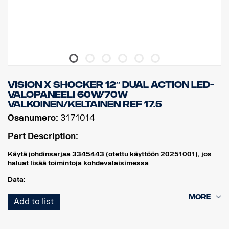
LEDien määrä: 9 kpl, x 5 W
Raakaluumenit: 4752
Teholliset luumenit: 3326
EMC-hyväksyntä: CISPR25 Luokka 3.
VISION X SHOCKER 12″ DUAL ACTION LED-
VALOPANEELI 60W/70W
VALKOINEN/KELTAINEN REF 17.5
Osanumero:
3171014
Part Description:
Käytä johdinsarjaa 3345443 (otettu käyttöön 20251001), jos
haluat lisää toimintoja kohdevalaisimessa
Data:
Leveys: 304 mm
Add to list
Korkeus (konsolin kanssa): 97 mm
Syvyys: 97 mm