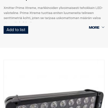
Xmitter Prime Xtreme, markkinoiden ylivoimaisesti tehokkain LED-
valoteline. Prime Xtreme tuottaa eniten luumeneita telineen
senttimetriä kohti, joten se tarjoaa uskomattoman määrän valoa
pienestä yksiköstä.
Add to list
Tämä on Black Edition -versio tästä LED-telineestä. Siinä on musta
tausta, joka antaa hienovaraisemman ilmeen kuin aiempi
kromitausta.
E-merkitty
Valokotelo: Vankka alumiini
Jännite: 24 V
Virrankulutus: 2,5 ampeeria, 24 V
IP-luokka: IP68
Tärinäluokka: 15,6G
Toimintalämpötila: -40 °C / +80 °C
Korkeus: 95,25 mm, syvyys: 84,07 mm, leveys: 201 mm
Watit: 60 LED: 12 kpl x 5W
Raakaluumenit: 6 336, teholliset luumenit: 4 440
Linssi: Polykarbonaatti
Valokuva: 25 ° Spot