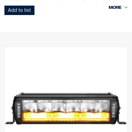
mahdollistavat sen, että VL-sarjan LED Light Duty -valot kestävät
jopa 15,6 Grms:n tärinän. Sisäänrakennettu
Add to list
käänteisnapaisuussuoja auttaa estämään virheellisen
asennuksen aiheuttamat vahingot.
VL-sarjan Led Light Duty -työvalot ovat hyvän hinta-laatusuhteen
monipuolinen valikoima moniin kevyisiin kaupallisiin sovelluksiin.
Data:
Valokotelo: Vankka alumiini.
Helppo asennus, vain kaapelit + ja -.
Jännite: 9–32 volttia.
Virrankulutus: 3,75 ampeeria, 12 V
Luokitus: IP67
Hyväksyntä: ADR-hyväksytty
Tärinäluokitus: 15,6 G
Korkeus: 131 mm
Leveys: 110 mm
Syvyys: 60 mm
Paino: 900 grammaa
Watit: 45