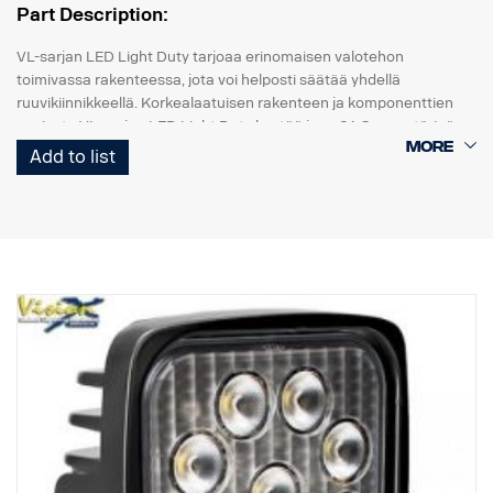
Part Description:
VL-sarjan LED Light Duty tarjoaa erinomaisen valotehon
toimivassa rakenteessa, jota voi helposti säätää yhdellä
ruuvikiinnikkeellä. Korkealaatuisen rakenteen ja komponenttien
ansiosta VL-sarjan LED Light Duty kestää jopa 21 Grms:n tärinän.
Sisäänrakennettu käänteisnapaisuussuoja auttaa estämään
Add to list
virheellisen asennuksen aiheuttamat vahingot.
VL-sarjan Led Light Duty -työvalot ovat hyvän hinta-laatusuhteen
monipuolinen valikoima moniin kevyisiin kaupallisiin sovelluksiin.
Data:
Valokotelo: Komposiitti
Linssi: Polykarbonaatti
Kiinnike: Ruostumaton teräs
Sädekulma: Vaihteleva 60°/40°
Helppo asennus DT-pistokkeella
Jännite: 9–32 volttia.
Virrankulutus: 1,25 ampeeria, 12 V
Luokitus: IP68 / IP69K