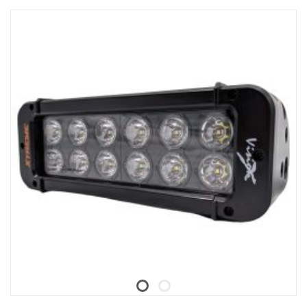
Särkymätön polykarbonaattilinssi.
Kosteudenkestävä paineenalennusventtiili.
Raskasta käyttöä kestävä rakenne - kestää jopa 15,6 Grms:n
tärinää.
Sisäänrakennettu EMC-häiriösuodatin (CISPR 25) – ei häiritse
ajoneuvojen elektronisia järjestelmiä.
Aktiivinen lämpötilan säätö Prime Driven ja ETM:n avulla.
CE-hyväksytty, RoHS-sertifioitu.
Vesitiivis IP68/IP69K.
Värilämpötila: 6000 kelviniä.
Lämpötilatestattu -40°C - +80°C.
Releen johdotus sisältyy.
Mukana asennusjalat, sivusiipikiinnitys on valinnainen (tuotenro
XPL-LEM).
Halotehoste erillisessä johdossa.
Data:
E-merkitty: Kyllä
Jännite: 9-32V
Valokuvio: 10° Spot
Korkeus: 52 mm, leveys: 61 mm, pituus: 527 mm