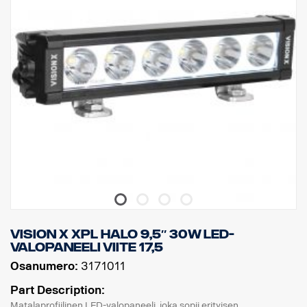
Valokotelo: Vankka alumiini
Jännite: 11-32 V, Virrankulutus: 5 ampeeria, 12 V
IP-luokitus: IP68, Tärinäluokka: 15,6G
Toimintalämpötila: -40 °C – +80 °C
Korkeus: 70 mm, syvyys: 80 mm, leveys: 292,2 mm
Watit: 60, LED: 6
Raakaluumenit: 6 474, teholliset luumenit: 4 531
Linssi: Polykarbonaatti, Valokuvio: 6,5° Spot.
Vision X XPL HALO 9,5″ 30W LED-
VALOPANEELI viite 17,5
Osanumero:
3171011
Part Description:
Matalaprofiilinen LED-valopaneeli, joka sopii erityisen