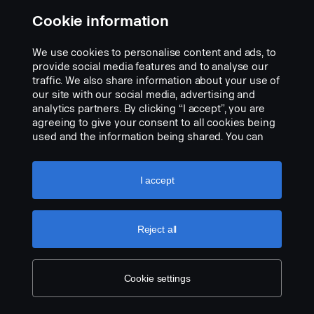
Cookie information
We use cookies to personalise content and ads, to
VISION X SHOCKER 12″ DUAL ACTION LED-
VALOPANEELI 60W/70W
provide social media features and to analyse our
VALKOINEN/VALKOINEN REF 17.5
traffic. We also share information about your use of
our site with our social media, advertising and
Osanumero:
3171015
analytics partners. By clicking “I accept”, you are
agreeing to give your consent to all cookies being
Part Description:
used and the information being shared. You can
Hyödynnä johdinsarjaa 3345443 (esitelty 20251001), jos
also manage your cookies by clicking the “Cookie
haluat lisää toimintoja kohdevalossa
settings” and selecting the categories you’d like to
accept. For a more detailed explanation of how we
I accept
Data:
use cookies, please visit our cookies section,
which you can find by clicking the link below this
Leveys: 304 mm
Add to list
text.
Cookie policy
Korkeus (konsolin kanssa): 97 mm
Reject all
Syvyys: 97 mm
Paino: 1 700 grammaa
Teho, kohdevalo: 60 W
Cookie settings
Raakalumenit, kohdevalo: 6420 lm
Kantama, kohdevalo, 1Lux: 400 m