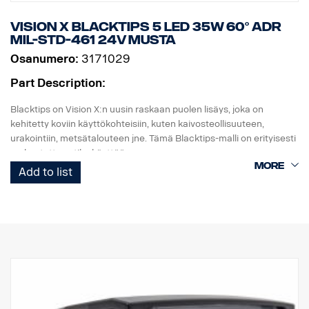
Vision X BLACKTIPS 5 LED 35W 60° ADR
MIL-STD-461 24V MUSTA
Osanumero:
3171029
Part Description:
Blacktips on Vision X:n uusin raskaan puolen lisäys, joka on
kehitetty koviin käyttökohteisiin, kuten kaivosteollisuuteen,
urakointiin, metsätalouteen jne. Tämä Blacktips-malli on erityisesti
mukautettu sotilaskäyttöön.
Blacktips käyttää uusimman sukupolven diodeja, jotka tuottavat
Add to list
jopa 80–90 luumenia wattia kohti, mikä on tällä hetkellä korkein
LED-valaistuksessa saavutettava hyötysuhde. Se tarjoaa
valtavasti valoa ja on lyömätön verrattuna muihin samankokoisiin
valaisimiin.
Tämä valo on MIL-STD-461-standardin mukainen. Voidaan käyttää
vain 24 V:n jännitteellä. Valokotelo ja -pidike on maalattu
kestävällä mustalla värillä, ja valon tausta on musta, mikä tekee
siitä huomaamattomamman näköisen.
Data: