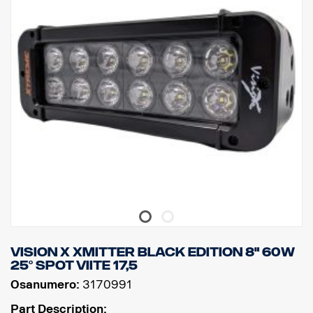
Korkeus: 95,25 mm, syvyys: 84,07 mm, leveys: 201 mm
Watit: 60 LED: 12 kpl x 5W
Raakaluumenit: 6 336
Teholliset luumenit: 4 440
Linssi: Polykarbonaatti
Valokuvio: 10 ° Spot
Vision X Xmitter Black Edition 8" 60W
25° Spot viite 17,5
Osanumero:
3170991
Part Description: