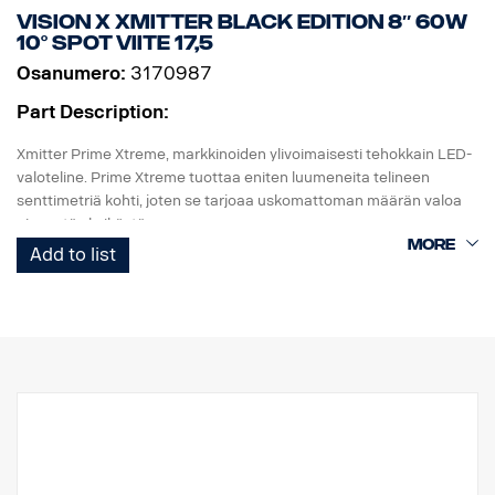
Paino: 1,4 kg
Vision X Xmitter Black edition 8″ 60W
LED: 15 x 5 W
10° Spot viite 17,5
Watit: 75 W
Osanumero:
3170987
Virrankulutus, 12V: 6,25 A
Raakaluumenit: 8025, teholliset luumenit: 5618
Part Description:
Kantama, 1 Lux: 451 m
Xmitter Prime Xtreme, markkinoiden ylivoimaisesti tehokkain LED-
valoteline. Prime Xtreme tuottaa eniten luumeneita telineen
senttimetriä kohti, joten se tarjoaa uskomattoman määrän valoa
pienestä yksiköstä.
Add to list
Tämä on Black Edition -versio tästä LED-telineestä. Siinä on musta
tausta, joka antaa hienovaraisemman ilmeen kuin aiempi
kromitausta.
E-merkitty
Valokotelo: Vankka alumiini
Jännite: 24 V
Virrankulutus: 2,5 ampeeria, 24 V
IP-luokka: IP68
Tärinäluokka: 15,6G
Toimintalämpötila: -40 °C / +80 °C