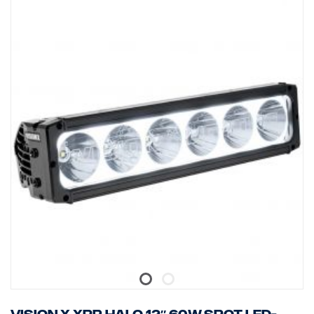
säilyttämiseksi, kun sitä ei käytetä. Taskulampussa on
Kuorma-autoissa, joissa on SESAMM7-sähköjärjestelmä, tarkista
sisäänrakennettu akun varaustason ilmaisin, ja latausjohdon voi
paikalliset hyväksyntäsäännöt GSR Cybersecurityn
irrottaa latausasemasta, jos haluat ladata taskulamppua suoraan.
olennaisuudesta, koska tuote ei sisälly Scanian kokonaisten
ajoneuvojen VWTA:han.
Fenix WF26R on luonnollisesti vesi- ja pölytiivis sekä iskunkestävä
jopa 1 metriin asti IP68-luokituksella.
Tämä taskulamppu on todellinen työhevonen, joka on aina valmis
loistamaan kirkkaasti ja pitkään, kun sitä tarvitaan.
Ominaisuudet:
Siinä on Luminus SST70 LED, jonka käyttöikä on 50 000 tuntia.
Lataustelineen voi irrottaa magneettisesta latauskaapelista.
Magneettisen lataustelineen voi kiinnittää työpöytään/seinään
kahdella ruuvilla.
Välitön aktivointi ja välitön stroboskooppi kaksoistakakytkimellä.
Käynnistysakun ja matalan jännitteen varoitus.
Valmistettu A6061-T6-alumiinista.
Premium-tyypin HAIII kova-anodisoitu kulumisenestopinnoite.
Data:
Kirkkaus: 3000 luumenia, etäisyys: 450 metriä