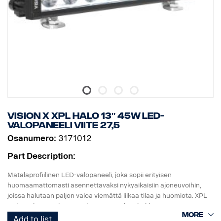
* Halotehoste erillisessä johdossa.
DATA:
E-merkitty, Jännite: 9-32V, Valokuvio: 10° Spot
Korkeus: 52 mm, leveys: 61 mm, pituus: 239 mm,
Paino: 0,74 kg
LED: 6 x 5 W, Watit: 30 W
Virrankulutus, 12V: 2,5 A
Raakaluumenit: 3210, teholliset luumenit: 2247
Kantama, 1Lux: 280 m
Vision X XPL HALO 13″ 45W LED-
valopaneeli viite 27,5
Osanumero:
3171012
Part Description:
Matalaprofiilinen LED-valopaneeli, joka sopii erityisen
huomaamattomasti asennettavaksi nykyaikaisiin ajoneuvoihin,
joissa halutaan paljon valoa viemättä liikaa tilaa ja huomiota. XPL
Halo -valopaneelissa on yksi rivi samoja tehokkaita 5 watin CREE-
LED-valoja kuin PX-telineessä ja heijastimia ympäröivä Halo-
Add to list