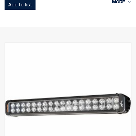
Add to list
Tämä on Black Edition -versio tästä LED-telineestä. Siinä on musta
tausta, joka antaa hienovaraisemman ilmeen kuin aiempi
kromitausta.
DATA:
E-merkitty
Valokotelo: Vankka alumiini
Jännite: 24 V, Virrankulutus: 3,75 ampeeria, 24 V
IP-luokka: IP68, tärinäluokka: 15,6G
Toimintalämpötila: -40 °C / +80 °C
Korkeus: 95,25 mm, syvyys: 84,07 mm, leveys: 282 mm
LED: 18 kpl 5 W
Raakaluumenit: 9 504, teholliset luumenit: 6 660
Linssi: Polykarbonaatti
Valokuvio: 10° Spot