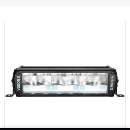
Paino: 1 700 grammaa
Teho, kohdevalo: 60 W
Raakalumenit, kohdevalo: 6420 lm
Kantama, kohdevalo, 1Lux: 400 m
Teho, valonheitin: 70 W
Raakalumenit, valonheitin: 3550 lm
Ulottuvuus, valonheitin, 1Lux: 110 m