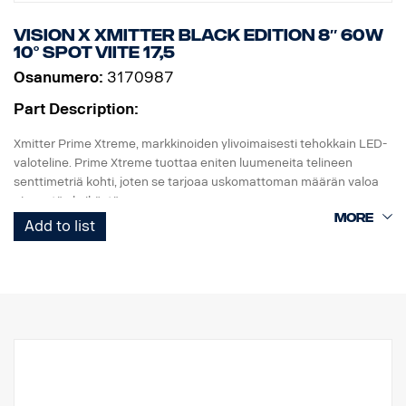
Korkeus: 52 mm, leveys: 61 mm, pituus: 527 mm
Paino: 1,4 kg
Vision X Xmitter Black edition 8″ 60W
LED: 15 x 5 W
10° Spot viite 17,5
Watit: 75 W
Osanumero:
3170987
Virrankulutus, 12V: 6,25 A
Raakaluumenit: 8025, teholliset luumenit: 5618
Part Description:
Kantama, 1 Lux: 451 m
Xmitter Prime Xtreme, markkinoiden ylivoimaisesti tehokkain LED-
valoteline. Prime Xtreme tuottaa eniten luumeneita telineen
senttimetriä kohti, joten se tarjoaa uskomattoman määrän valoa
pienestä yksiköstä.
Add to list
Tämä on Black Edition -versio tästä LED-telineestä. Siinä on musta
tausta, joka antaa hienovaraisemman ilmeen kuin aiempi
kromitausta.
E-merkitty
Valokotelo: Vankka alumiini
Jännite: 24 V
Virrankulutus: 2,5 ampeeria, 24 V
IP-luokka: IP68
Tärinäluokka: 15,6G