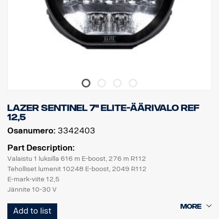
LAZER SENTINEL 7" ELITE-äärivalo REF
12,5
Osanumero:
3342403
Part Description:
Valaistu 1 luksilla 616 m E-boost, 276 m R112
Teholliset lumenit 10248 E-boost, 2049 R112
E-mark-viite 12,5
Jännite 10-30 V
Teho 110 W E-Boost, 22 W R112
Add to list
Virta 14,4 V/7,6 A E-boost, 1,5 A R112