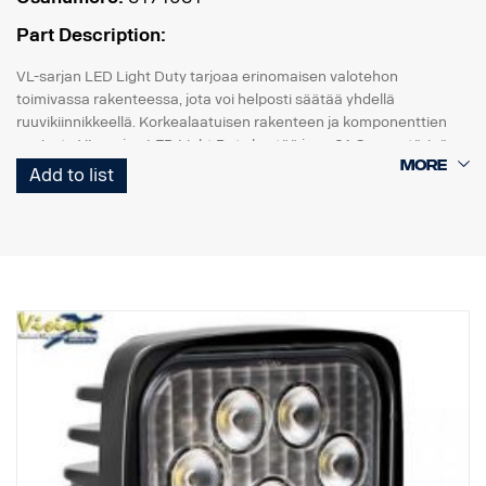
Part Description:
VL-sarjan LED Light Duty tarjoaa erinomaisen valotehon
toimivassa rakenteessa, jota voi helposti säätää yhdellä
ruuvikiinnikkeellä. Korkealaatuisen rakenteen ja komponenttien
ansiosta VL-sarjan LED Light Duty kestää jopa 21 Grms:n tärinän.
Sisäänrakennettu käänteisnapaisuussuoja auttaa estämään
Add to list
virheellisen asennuksen aiheuttamat vahingot.
VL-sarjan Led Light Duty -työvalot ovat hyvän hinta-laatusuhteen
monipuolinen valikoima moniin kevyisiin kaupallisiin sovelluksiin.
Data:
Valokotelo: Komposiitti
Linssi: Polykarbonaatti
Kiinnike: Ruostumaton teräs
Sädekulma: Vaihteleva 60°/40°
Helppo asennus DT-pistokkeella
Jännite: 9–32 volttia.
Virrankulutus: 1,25 ampeeria, 12 V