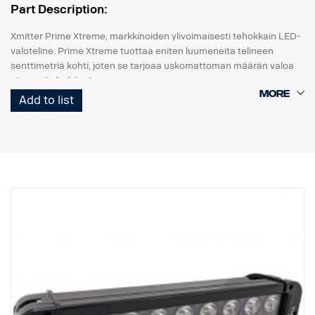
Part Description:
Xmitter Prime Xtreme, markkinoiden ylivoimaisesti tehokkain LED-
valoteline. Prime Xtreme tuottaa eniten luumeneita telineen
senttimetriä kohti, joten se tarjoaa uskomattoman määrän valoa
pienestä yksiköstä.
Add to list
Tämä on Black Edition -versio tästä LED-telineestä. Siinä on musta
tausta, joka antaa hienovaraisemman ilmeen kuin aiempi
kromitausta.
E-merkitty
Valokotelo: Vankka alumiini
Jännite: 24 V
Virrankulutus: 2,5 ampeeria, 24 V
IP-luokka: IP68
Tärinäluokka: 15,6G
Toimintalämpötila: -40 °C / +80 °C
Korkeus: 95,25 mm, syvyys: 84,07 mm, leveys: 201 mm
Watit: 60 LED: 12 kpl x 5W
Raakaluumenit: 6 336, teholliset luumenit: 4 440
Linssi: Polykarbonaatti