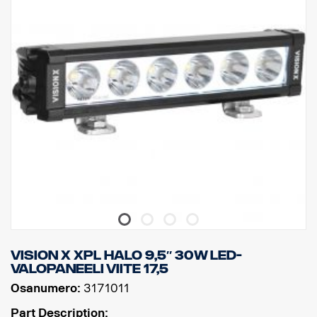
DATA:
Valokotelo: Vankka alumiini
Jännite: 11-32 V, Virrankulutus: 5 ampeeria, 12 V
IP-luokitus: IP68, Tärinäluokka: 15,6G
Toimintalämpötila: -40 °C – +80 °C
Korkeus: 70 mm, syvyys: 80 mm, leveys: 292,2 mm
Watit: 60, LED: 6
Raakaluumenit: 6 474, teholliset luumenit: 4 531
Linssi: Polykarbonaatti, Valokuvio: 6,5° Spot.
Vision X XPL HALO 9,5″ 30W LED-
VALOPANEELI viite 17,5
Osanumero:
3171011
Part Description: