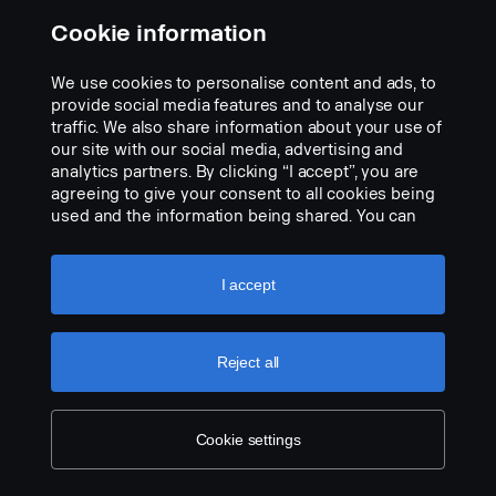
Cookie information
We use cookies to personalise content and ads, to
VISION X SHOCKER 12″ DUAL ACTION LED-
provide social media features and to analyse our
VALOPANEELI 60W/70W
traffic. We also share information about your use of
VALKOINEN/VALKOINEN REF 17.5
our site with our social media, advertising and
analytics partners. By clicking “I accept”, you are
Osanumero:
3171015
agreeing to give your consent to all cookies being
used and the information being shared. You can
Part Description:
also manage your cookies by clicking the “Cookie
Hyödynnä johdinsarjaa 3345443 (esitelty 20251001), jos
settings” and selecting the categories you’d like to
haluat lisää toimintoja kohdevalossa
accept. For a more detailed explanation of how we
I accept
use cookies, please visit our cookies section,
Data:
which you can find by clicking the link below this
text.
Cookie policy
Leveys: 304 mm
Add to list
Reject all
Korkeus (konsolin kanssa): 97 mm
Syvyys: 97 mm
Paino: 1 700 grammaa
Cookie settings
Teho, kohdevalo: 60 W
Raakalumenit, kohdevalo: 6420 lm