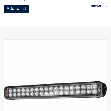
pienestä yksiköstä.
Add to list
Tämä on Black Edition -versio tästä LED-telineestä. Siinä on musta
tausta, joka antaa hienovaraisemman ilmeen kuin aiempi
kromitausta.
DATA:
E-merkitty
Valokotelo: Vankka alumiini
Jännite: 24 V, Virrankulutus: 3,75 ampeeria, 24 V
IP-luokka: IP68, tärinäluokka: 15,6G
Toimintalämpötila: -40 °C / +80 °C
Korkeus: 95,25 mm, syvyys: 84,07 mm, leveys: 282 mm
LED: 18 kpl 5 W
Raakaluumenit: 9 504, teholliset luumenit: 6 660
Linssi: Polykarbonaatti
Valokuvio: 10° Spot