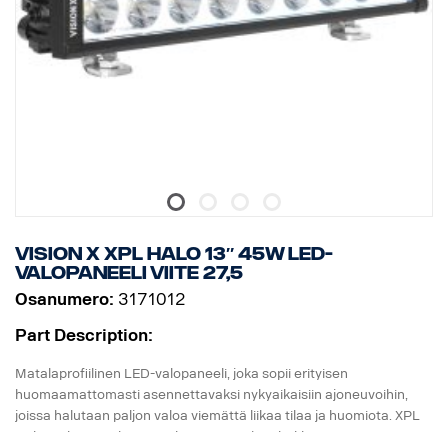
* Mukana asennusjalat, sivusiipikiinnitys on valinnainen
* Halotehoste erillisessä johdossa.
DATA:
E-merkitty, Jännite: 9-32V, Valokuvio: 10° Spot
Korkeus: 52 mm, leveys: 61 mm, pituus: 239 mm,
Paino: 0,74 kg
LED: 6 x 5 W, Watit: 30 W
Virrankulutus, 12V: 2,5 A
Raakaluumenit: 3210, teholliset luumenit: 2247
Kantama, 1Lux: 280 m
Vision X XPL HALO 13″ 45W LED-
valopaneeli viite 27,5
Osanumero:
3171012
Part Description:
Matalaprofiilinen LED-valopaneeli, joka sopii erityisen
huomaamattomasti asennettavaksi nykyaikaisiin ajoneuvoihin,
joissa halutaan paljon valoa viemättä liikaa tilaa ja huomiota. XPL
Halo -valopaneelissa on yksi rivi samoja tehokkaita 5 watin CREE-