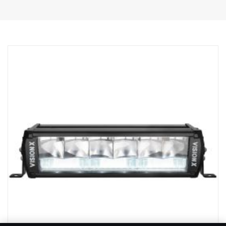
Syvyys: 97 mm
Paino: 1 700 grammaa
Teho, kohdevalo: 60 W
Raakalumenit, kohdevalo: 6420 lm
Kantama, kohdevalo, 1Lux: 400 m
Teho, valonheitin: 70 W
Raakalumenit, valonheitin: 3550 lm
Ulottuvuus, valonheitin, 1Lux: 110 m