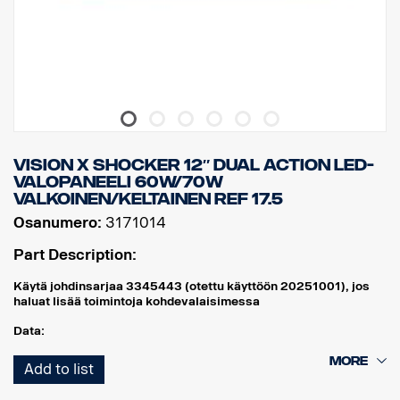
Watit: 45
LEDien määrä: 9 kpl, x 5 W
Raakaluumenit: 4752
Teholliset luumenit: 3326
EMC-hyväksyntä: CISPR25 Luokka 3.
VISION X SHOCKER 12″ DUAL ACTION LED-
VALOPANEELI 60W/70W
VALKOINEN/KELTAINEN REF 17.5
Osanumero:
3171014
Part Description:
Käytä johdinsarjaa 3345443 (otettu käyttöön 20251001), jos
haluat lisää toimintoja kohdevalaisimessa
Data:
Leveys: 304 mm
Add to list
Korkeus (konsolin kanssa): 97 mm