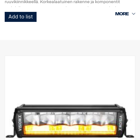
ruuvikiinnikkeellä. Korkealaatuinen rakenne ja komponentit
mahdollistavat sen, että VL-sarjan LED Light Duty -valot kestävät
jopa 15,6 Grms:n tärinän. Sisäänrakennettu
Add to list
käänteisnapaisuussuoja auttaa estämään virheellisen
asennuksen aiheuttamat vahingot.
VL-sarjan Led Light Duty -työvalot ovat hyvän hinta-laatusuhteen
monipuolinen valikoima moniin kevyisiin kaupallisiin sovelluksiin.
Data:
Valokotelo: Vankka alumiini.
Helppo asennus, vain kaapelit + ja -.
Jännite: 9–32 volttia.
Virrankulutus: 3,75 ampeeria, 12 V
Luokitus: IP67
Hyväksyntä: ADR-hyväksytty
Tärinäluokitus: 15,6 G
Korkeus: 131 mm
Leveys: 110 mm
Syvyys: 60 mm
Paino: 900 grammaa