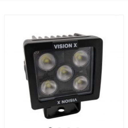
E-merkitty
Valokotelo: Vankka alumiini
Jännite: 24 V, Virrankulutus: 15 ampeeria, 24 V
IP-luokitus: IP68 & IP69K, Tärinäluokka: 15,6G
Toimintalämpötila: -40 °C – +80 °C
Korkeus: 75 mm, leveys: 85 mm, pituus: 525 mm
Linssi: Polykarbonaatti
Watit: 180 W, LED: 36 kpl x 5W
Raakaluumenit: 19 008 lm, teholliset luumenit: 13 320 lm
Valokuvio: Yhdistelmä 10° Spot ja 30/65° levitys