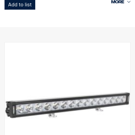
LED-valoja kuin PX-telineessä ja heijastimia ympäröivä Halo-
Add to list
valotehoste.
Ominaisuudet:
Vankka alumiini/komposiittikotelo.
Särkymätön polykarbonaattilinssi.
Kosteudenkestävä paineenalennusventtiili.
Raskasta käyttöä kestävä rakenne - kestää jopa 15,6 Grms:n
tärinää.
Sisäänrakennettu EMC-häiriösuodatin (CISPR 25) – ei häiritse
ajoneuvojen elektronisia järjestelmiä.
Aktiivinen lämpötilan säätö Prime Driven ja ETM:n avulla.
CE-hyväksytty, RoHS-sertifioitu.
Vesitiivis IP68/IP69K.
Värilämpötila: 6000 kelviniä
Lämpötilatestattu -40°C - +80°C.
Releen johdotus sisältyy.
Mukana asennusjalat, sivusiipikiinnitys on valinnainen
Halotehoste erillisessä johdossa.
DATA: