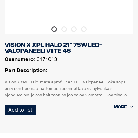
E-merkitty, Jännite: 9-32V, Valokuvio: 10° Spot
Korkeus: 52 mm, leveys: 61 mm, pituus: 335 mm
Paino: 0,95 kg
LED: 9 x 5 W, Watit: 45 W, Virrankulutus, 12V: 3,75 A.
Raakaluumenit: 4815, teholliset luumenit: 3371
Kantama, 1Lux: 330 m
Vision X XPL HALO 21″ 75W LED-
valopaneeli viite 45
Osanumero:
3171013
Part Description:
Vision X XPL Halo, matalaprofiilinen LED-valopaneeli, joka sopii
erityisen huomaamattomasti asennettavaksi nykyaikaisiin
ajoneuvoihin, joissa halutaan paljon valoa viemättä liikaa tilaa ja
huomiota. XPL Halo on yksirivinen valopaneeli, jossa on tehokkaat
5 watin CREE-LEDit ja heijastimia ympäröivä hieno Halo-
Add to list
valotehoste.
Ominaisuudet:
5,5 vuoden toimintatakuu.