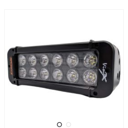
Vankka alumiini/komposiittikotelo.
Särkymätön polykarbonaattilinssi.
Kosteudenkestävä paineenalennusventtiili.
Raskasta käyttöä kestävä rakenne - kestää jopa 15,6 Grms:n
tärinää.
Sisäänrakennettu EMC-häiriösuodatin (CISPR 25) – ei häiritse
ajoneuvojen elektronisia järjestelmiä.
Aktiivinen lämpötilan säätö Prime Driven ja ETM:n avulla.
CE-hyväksytty, RoHS-sertifioitu.
Vesitiivis IP68/IP69K.
Värilämpötila: 6000 kelviniä.
Lämpötilatestattu -40°C - +80°C.
Releen johdotus sisältyy.
Mukana asennusjalat, sivusiipikiinnitys on valinnainen (tuotenro
XPL-LEM).
Halotehoste erillisessä johdossa.
Data:
E-merkitty: Kyllä
Jännite: 9-32V
Valokuvio: 10° Spot