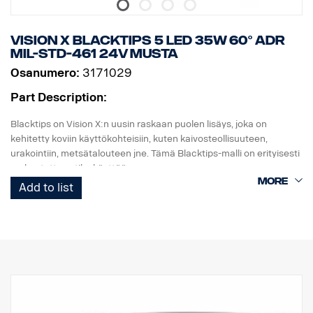
Vision X BLACKTIPS 5 LED 35W 60° ADR
MIL-STD-461 24V MUSTA
Osanumero:
3171029
Part Description:
Blacktips on Vision X:n uusin raskaan puolen lisäys, joka on
kehitetty koviin käyttökohteisiin, kuten kaivosteollisuuteen,
urakointiin, metsätalouteen jne. Tämä Blacktips-malli on erityisesti
mukautettu sotilaskäyttöön.
Blacktips käyttää uusimman sukupolven diodeja, jotka tuottavat
Add to list
jopa 80–90 luumenia wattia kohti, mikä on tällä hetkellä korkein
LED-valaistuksessa saavutettava hyötysuhde. Se tarjoaa
valtavasti valoa ja on lyömätön verrattuna muihin samankokoisiin
valaisimiin.
Tämä valo on MIL-STD-461-standardin mukainen. Voidaan käyttää
vain 24 V:n jännitteellä. Valokotelo ja -pidike on maalattu
kestävällä mustalla värillä, ja valon tausta on musta, mikä tekee
siitä huomaamattomamman näköisen.