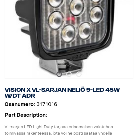
Luokitus: IP68 / IP69K
Hyväksyntä: ADR-hyväksytty
Tärinäluokitus: 21 Grms
Korkeus: 72 mm, leveys: 119 mm, syvyys: 51 mm
Paino: 200 grammaa
Watit: 15
LEDien määrä: 3 x 5 W
Raakaluumenit: 1140, teholliset luumenit: 797
EMC-hyväksyntä: CISPR25 Luokka 3
ECE-hyväksyntä: Kyllä, R23
Vision X VL-sarjan neliö 9-LED 45W
W/DT ADR
Osanumero:
3171016
Part Description:
VL-sarjan LED Light Duty tarjoaa erinomaisen valotehon
toimivassa rakenteessa, jota voi helposti säätää yhdellä