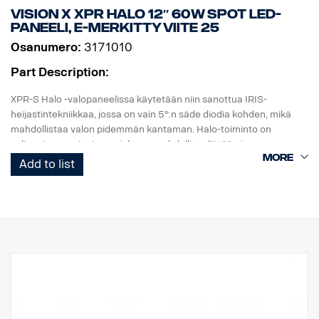
Kirkkaus: 3000 luumenia, etäisyys: 450 metriä
Vision X XPR HALO 12″ 60W Spot LED-
IP-luokka: IP68
paneeli, E-merkitty viite 25
Pituus: 156 mm, pää: 40,4 mm, runko: 26,6 mm.
Osanumero:
3171010
Paino: 222 grammaa akun kanssa
Pakkaus sisältää:
Part Description:
Fenix WF26R -taskulamppu, Fenix ARB-L21-5000 V2.0
Litiumioniakku, latausteline, magneettinen latauskaapeli,
XPR-S Halo -valopaneelissa käytetään niin sanottua IRIS-
kaulanauha, vara-O-rengas.
heijastintekniikkaa, jossa on vain 5°:n säde diodia kohden, mikä
mahdollistaa valon pidemmän kantaman. Halo-toiminto on
valinnainen ominaisuus, joka on mahdollista liittää ajoneuvon
seisontavaloon.
Add to list
OMINAISUUDET:
Käytännössä särkymätön polykarbonaattilinssi
Korkea IP-luokitus (IP 68)
Tärinänkestävä (15,6Grms)
Pieni virrankulutus suhteessa tehoon
EMC-testattu (radiohäiriöt)
50 000 tunnin käyttöikä diodilla