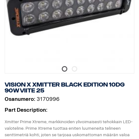
Valokuva: 25 ° Spot
Vision X Xmitter BLACK EDITION 10dg
90W viite 25
Osanumero:
3170996
Part Description:
Xmitter Prime Xtreme, markkinoiden ylivoimaisesti tehokkain LED-
valoteline. Prime Xtreme tuottaa eniten luumeneita telineen
senttimetriä kohti, joten se tarjoaa uskomattoman määrän valoa