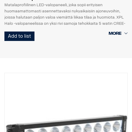
Matalaprofiilinen LED-valopaneeli, joka sopii erityisen
huomaamattomasti asennettavaksi nykyaikaisiin ajoneuvoihin,
joissa halutaan paljon valoa viemättä liikaa tilaa ja huomiota. XPL
Halo -valopaneelissa on yksi rivi samoja tehokkaita 5 watin CREE-
LED-valoja kuin PX-telineessä ja heijastimia ympäröivä Halo-
Add to list
valotehoste.
Ominaisuudet:
* Vankka alumiini/komposiittikotelo.
* Särkymätön polykarbonaattilinssi.
* Kosteudenkestävä paineenalennusventtiili.
* Raskasta käyttöä kestävä rakenne - kestää jopa 15,6 Grms:n
tärinää.
* Sisäänrakennettu EMC-häiriösuodatin (CISPR 25) – ei häiritse
ajoneuvojen elektronisia järjestelmiä.
* Aktiivinen lämpötilan säätö Prime Driven ja ETM:n avulla.
* CE-hyväksytty, RoHS-sertifioitu.
* Vesitiivis IP68/IP69K.
* Värilämpötila: 6000 kelviniä.
* Lämpötilatestattu -40°C - +80°C.
* Releen johdotus sisältyy.