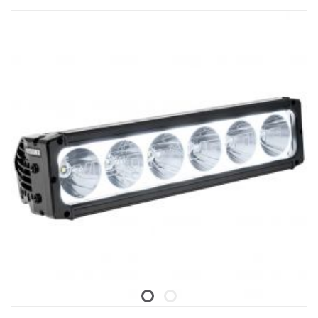
"Hallinnan tyypin" asetuksena tulee olla "External Can".
säilyttämiseksi, kun sitä ei käytetä. Taskulampussa on
Kuorma-autoissa, joissa on SESAMM7-sähköjärjestelmä, tarkista
sisäänrakennettu akun varaustason ilmaisin, ja latausjohdon voi
paikalliset hyväksyntäsäännöt GSR Cybersecurityn
irrottaa latausasemasta, jos haluat ladata taskulamppua suoraan.
olennaisuudesta, koska tuote ei sisälly Scanian kokonaisten
ajoneuvojen VWTA:han.
Fenix WF26R on luonnollisesti vesi- ja pölytiivis sekä iskunkestävä
jopa 1 metriin asti IP68-luokituksella.
Tämä taskulamppu on todellinen työhevonen, joka on aina valmis
loistamaan kirkkaasti ja pitkään, kun sitä tarvitaan.
Ominaisuudet:
Siinä on Luminus SST70 LED, jonka käyttöikä on 50 000 tuntia.
Lataustelineen voi irrottaa magneettisesta latauskaapelista.
Magneettisen lataustelineen voi kiinnittää työpöytään/seinään
kahdella ruuvilla.
Välitön aktivointi ja välitön stroboskooppi kaksoistakakytkimellä.
Käynnistysakun ja matalan jännitteen varoitus.
Valmistettu A6061-T6-alumiinista.
Premium-tyypin HAIII kova-anodisoitu kulumisenestopinnoite.
Data: