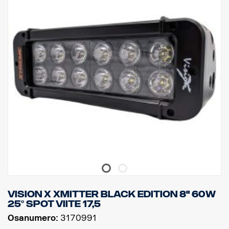
Toimintalämpötila: -40 °C / +80 °C
Korkeus: 95,25 mm, syvyys: 84,07 mm, leveys: 201 mm
Watit: 60 LED: 12 kpl x 5W
Raakaluumenit: 6 336
Teholliset luumenit: 4 440
Linssi: Polykarbonaatti
Valokuvio: 10 ° Spot
Vision X Xmitter Black Edition 8" 60W
25° Spot viite 17,5
Osanumero:
3170991