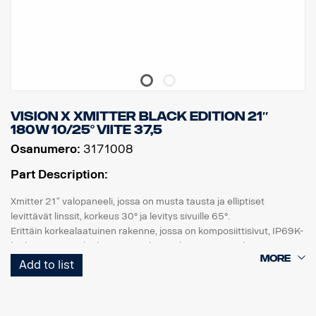
Vision X Xmitter BLACK EDITION 21″
180W 10/25° viite 37,5
Osanumero:
3171008
Part Description:
Xmitter 21″ valopaneeli, jossa on musta tausta ja elliptiset
levittävät linssit, korkeus 30° ja levitys sivuille 65°.
Erittäin korkealaatuinen rakenne, jossa on komposiittisivut, IP69K-
korkeapainevesiluokitus, sama leveys kuin eurooppalaisessa
rekisterikilvessä, korkea tärinänkestävyys ja korkealaatuinen
Add to list
tiiviste. UV-kestävä ja sorankestävä polykarbonaattilinssi takaa
turvallisen ajamisen pimeässä monien vuosien ajan.
DATA: