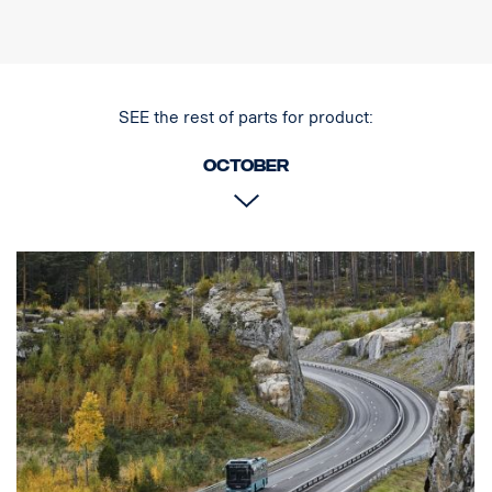
EMC-hyväksyntä R10
ECE-hyväksyntä R7, R112
Mitat (PxKxL) 178 x 180 x 81 mm
Liitäntäjohto, jossa on Super Seal -liitin
IP-luokitus IP68
SEE the rest of parts for product:
Kotelon materiaali Alumiini
Valonlähde LED
Paino (kg) 1.5
October