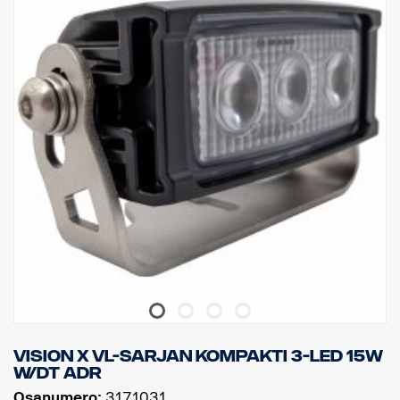
Data:
LED: 5 x 7 W Cree, valon värilämpötila: 6000 K
Teholliset luumenit: 3305, Raakaluumenit: 4000
Jännite: 24V, Virrankulutus: 1,46 ampeeria, 24 V
Watit: 35 W, Kosketin: Deutsch DT04-2P
Kiinnitystyyppi: Nivelakseli ja yksi pultti
Paino: 1,00kg, Leveys: 116 mm, Korkeus: 100 mm, Syvyys: 75 mm
IP-luokka: IP69K, Tärinäluokka 21,2 Grms.
EMC-hyväksyntä: Sotilasstandardi 461F, MIL-STD-461
ADR-luokiteltu, CE-hyväksytty
Linssin materiaali: Polykarbonaatti, Kotelomateriaali: Alumiini
Valokotelon pinnoite: Merenkulkuluokan korroosionesto
Valokuvio: 60° WideFlood
Vision X VL-sarjan kompakti 3-LED 15W
W/DT ADR
Osanumero:
3171031