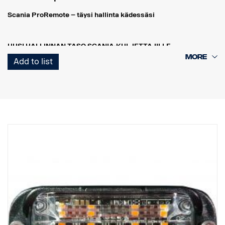
Scania ProRemote – täysi hallinta kädessäsi
UUSI HALLINNAN TASO SCANIA-KULJETTAJILLE
Scania ProRemote on enemmän kuin pelkkä työkalu – se on
Add to list
älykäs hallintajärjestelmä, joka helpottaa ja tehostaa työpäivääsi.
Olitpa ohjaamon ulkopuolella, lastaamassa, säätämässä
jousituksen korkeutta tai seuraamassa moottorin tietoja, sinulla on
täysi hallinta – suoraan kädessäsi.
REAALIAIKAINEN VALVONTA – TURVALLISUUTTA JA
TARKKUUTTA REAALIAJASSA
Scania ProRemoten avulla kuljettaja voi valvoa kuorman painoa
ajoneuvon ulkopuolelta reaaliajassa. Näin varmistetaan, että
jokainen kuorma on täydellisesti tasapainossa sekä
painorajoitusten että alan määräysten mukainen.
ÄLYKÄS KUORMAN SÄÄTÖ
Automaattisen akselintunnistuksen avulla vastaanotinyksikkö
tunnistaa mahdollisen perävaunun akselien lukumäärän. Saat
välittömästi turvalliseen ja tehokkaaseen lastaukseen tarvittavat