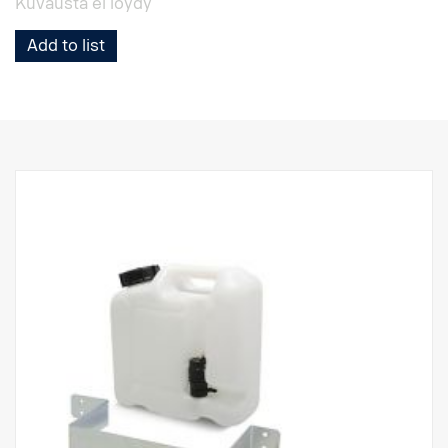
Kuvausta ei löydy
Add to list