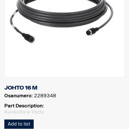
Johto 16 m
Osanumero:
2289348
Part Description:
Kuvausta ei löydy
Add to list