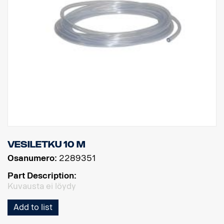
Vesiletku 10 m
Osanumero:
2289351
Part Description:
Kuvausta ei löydy
Add to list