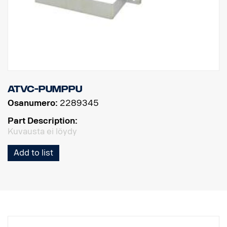
ATVC-pumppu
Osanumero:
2289345
Part Description:
Kuvausta ei löydy
Add to list