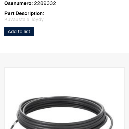
Osanumero:
2289332
Part Description:
Kuvausta ei löydy
Add to list