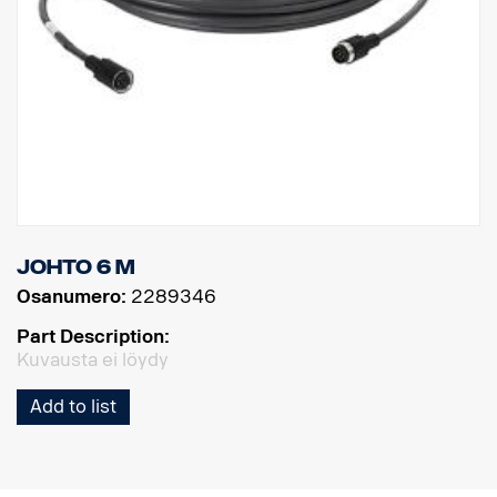
Johto 6 m
Osanumero:
2289346
Part Description:
Kuvausta ei löydy
Add to list