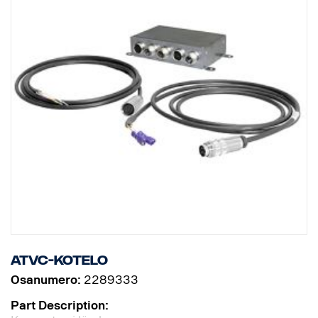
PAL Mirror on suunniteltu käytettäväksi peruutuskamerana. Siksi
sitä on helppo käyttää myös muiden valmistajien monitorien
kanssa.
• Uuden sukupolven CMOS-tunnistin
• Pyörintäliike täydet 360°
• 0,5-metrinen videokaapeli 7p ja 0,5-metrinen vesiletku venttiilillä
vesipumppuun yhdistämistä varten
• • ATVC I/O -rasia ja ATVC-kamera yhdistetään toisiinsa 7-
napaisilla liittimillä varustetulla johdolla
ATVC-kotelo
Osanumero:
2289333
Part Description: