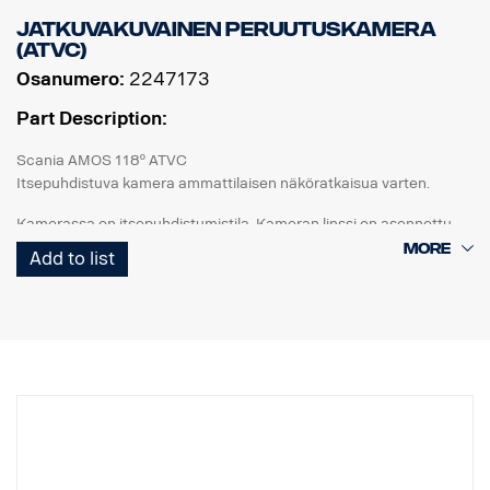
Jatkuvakuvainen peruutuskamera
(ATVC)
Osanumero:
2247173
Part Description:
Scania AMOS 118º ATVC
Itsepuhdistuva kamera ammattilaisen näköratkaisua varten.
Kamerassa on itsepuhdistumistila. Kameran linssi on asennettu
lasiputkeen, jota teollinen askelmoottori voi pyörittää.
Add to list
Aktivoitaessa lasipinnalle suihkutetaan suuttimen kautta vettä (tai
lasinpesunestettä), pyöritys käynnistetään ja sisäänrakennettu
pyyhin puhdistaa lasipinnan.
Askelmoottoria ohjataan I/O-rasian
(2289333) kautta. Aktivointi tapahtuu Monitorin tai I/O-rasian
tulon kautta.
ATVC I/O -rasia saa virtaa erillisestä omasta 24 V CD:n
virtalähteestään (ei monitorin kautta). ATVC I/O -rasia syöttää
virtaa kameralle ja valinnaiselle pumpulle/vesisäiliölle (2289345).
AMOS 118° ATVC PAL on vakiona peilitilassa. AMOS 118° ATVC