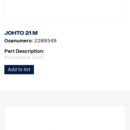
Johto 21 m
Osanumero:
2289349
Part Description:
Kuvausta ei löydy
Add to list