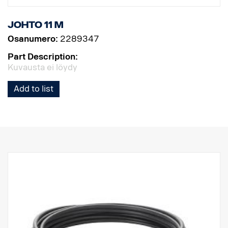
Johto 11 m
Osanumero:
2289347
Part Description:
Kuvausta ei löydy
Add to list