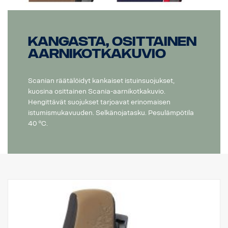
Kangasta, osittainen
aarnikotkakuvio
Scanian räätälöidyt kankaiset istuinsuojukset,
kuosina osittainen Scania-aarnikotkakuvio.
Hengittävät suojukset tarjoavat erinomaisen
istumismukavuuden. Selkänojatasku. Pesulämpötila
40 ºC.