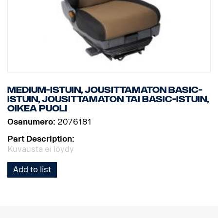
Medium-istuin, jousittamaton Basic-
istuin, jousittamaton tai Basic-istuin,
oikea puoli
Osanumero:
2076181
Part Description:
Kuvausta ei löydy
Add to list