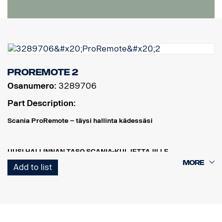
ProRemote 2
Osanumero:
3289706
Part Description:
Scania ProRemote – täysi hallinta kädessäsi
UUSI HALLINNAN TASO SCANIA-KULJETTAJILLE
Scania ProRemote on enemmän kuin pelkkä työkalu – se on
Add to list
älykäs hallintajärjestelmä, joka helpottaa ja tehostaa työpäivääsi.
Olitpa ohjaamon ulkopuolella, lastaamassa, säätämässä
jousituksen korkeutta tai seuraamassa moottorin tietoja, sinulla on
täysi hallinta – suoraan kädessäsi.
REAALIAIKAINEN VALVONTA – TURVALLISUUTTA JA