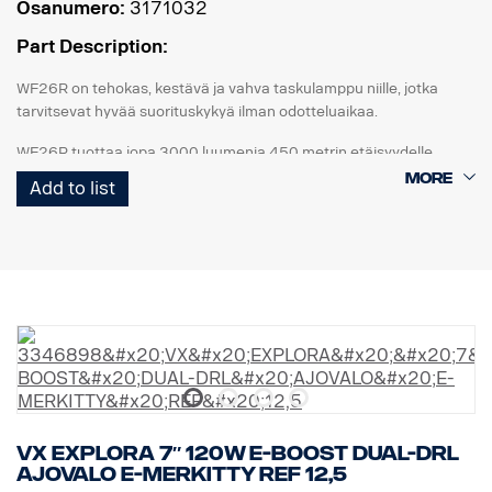
Osanumero:
3171032
Part Description:
WF26R on tehokas, kestävä ja vahva taskulamppu niille, jotka
tarvitsevat hyvää suorituskykyä ilman odotteluaikaa.
WF26R tuottaa jopa 3000 luumenia 450 metrin etäisyydelle
neljällä eri valotilalla ja kahdella vilkkutilalla. Akun kesto on jopa 44
Add to list
tuntia mukana toimitetulla litiumioniakulla. Taskulampun
takaosassa on kaksi painiketta, joita käytetään valotilojen
valintaan.
WF26R sisältää latausaseman, jossa on magneettipidike. Se
voidaan asentaa esimerkiksi B-pilariin taskulampun
säilyttämiseksi, kun sitä ei käytetä. Taskulampussa on
sisäänrakennettu akun varaustason ilmaisin, ja latausjohdon voi
irrottaa latausasemasta, jos haluat ladata taskulamppua suoraan.
Fenix WF26R on luonnollisesti vesi- ja pölytiivis sekä iskunkestävä
jopa 1 metriin asti IP68-luokituksella.
VX EXPLORA 7″ 120W E-BOOST DUAL-DRL
AJOVALO E-MERKITTY REF 12,5
Tämä taskulamppu on todellinen työhevonen, joka on aina valmis