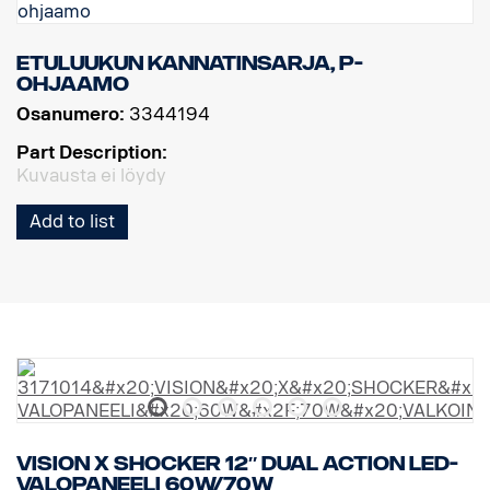
Etuluukun kannatinsarja, P-
ohjaamo
Osanumero:
3344194
Part Description:
Kuvausta ei löydy
Add to list
VISION X SHOCKER 12″ DUAL ACTION LED-
VALOPANEELI 60W/70W