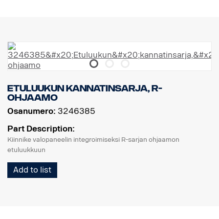
Paino: 1 kg
Linssi: Polykarbonaatti
Valokotelo: Lentokonelaadun alumiini
IP-luokitus: IP68 / IP69K
CISPR25: Luokka 3 kohdevalolle, luokka 1 varoitusvalolle
ECE-R65: Luokka 1
Tärinäluokitus: 21 Grms
Toimintalämpötila: -40 °C - +80 °C
Arvioitu käyttöikä: 50 000 tuntia
Etuluukun kannatinsarja, R-
ohjaamo
Osanumero:
3246385
Part Description:
Kiinnike valopaneelin integroimiseksi R-sarjan ohjaamon
etuluukkuun
Add to list