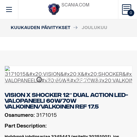
SCANIA.COM
0
KUUKAUDEN PÄIVITYKSET
JOULUKUU
VISION X SHOCKER 12″ DUAL ACTION LED-
VALOPANEELI 60W/70W
VALKOINEN/VALKOINEN REF 17.5
Osanumero:
3171015
Part Description:
Hyödynnä johdinsarjaa 3345443 (esitelty 20251001), jos