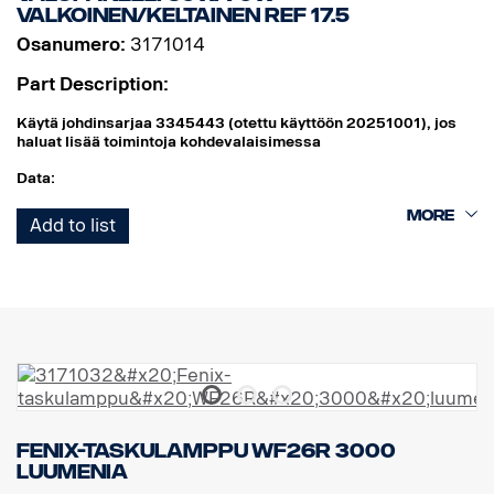
VALKOINEN/KELTAINEN REF 17.5
Osanumero:
3171014
Part Description:
Käytä johdinsarjaa 3345443 (otettu käyttöön 20251001), jos
haluat lisää toimintoja kohdevalaisimessa
Data:
Leveys: 304 mm
Add to list
Korkeus (konsolin kanssa): 97 mm
Syvyys: 97 mm
Paino: 1 700 grammaa
Teho, kohdevalo: 60 W
Raakalumenit, kohdevalo: 6420 lm
Kantama, kohdevalo, 1Lux: 400 m
Teho, valonheitin: 70 W
Raakalumenit, valonheitin: 3550 lm
Ulottuvuus, valonheitin, 1Lux: 110 m
Fenix-taskulamppu WF26R 3000
luumenia