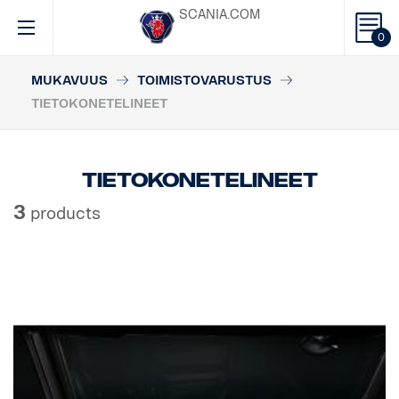
SCANIA.COM
0
MUKAVUUS
TOIMISTOVARUSTUS
TIETOKONETELINEET
Tietokonetelineet
3
products