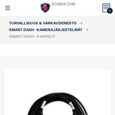
SCANIA.COM
0
TURVALLISUUS & VARKAUDENESTO
SMART DASH -KAMERAJÄRJESTELMÄT
SMART DASH -KAAPELIT