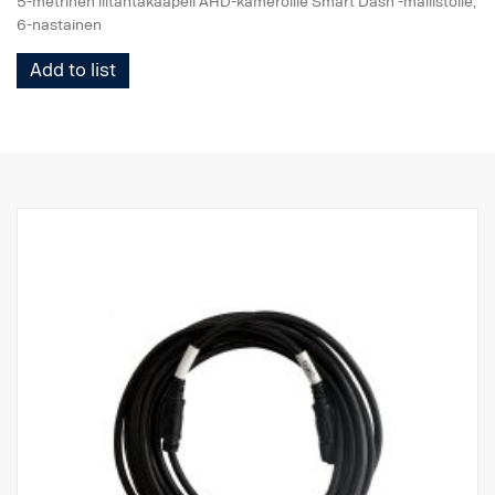
5-metrinen liitäntäkaapeli AHD-kameroille Smart Dash -mallistolle,
6-nastainen
Add to list