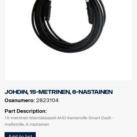
johdin, 15-metrinen, 6-nastainen
Osanumero:
2823104
Part Description:
15-metrinen liitäntäkaapeli AHD-kameroille Smart Dash -
mallistolle, 6-nastainen
Add to list