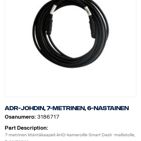
ADR-johdin, 7-metrinen, 6-nastainen
Osanumero:
3186717
Part Description:
7-metrinen liitäntäkaapeli AHD-kameroille Smart Dash -mallistolle,