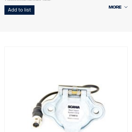
1 vetoauton pistoke, uros
1 Curl-E-kelajohdin
Add to list
1 perävaunun pistoke, naaras