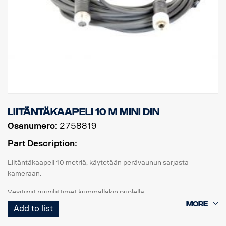
Liitäntäkaapeli 10 m MINI DIN
Osanumero:
2758819
Part Description:
Liitäntäkaapeli 10 metriä, käytetään perävaunun sarjasta
kameraan.
Vesitiiviit ruuviliittimet kummallakin puolella.
Add to list