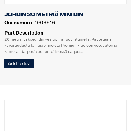
Johdin 20 metriä MINI DIN
Osanumero:
1903616
Part Description:
20 metrin vakiojohdin vesitiiviillä ruuviliittimellä. Käytetään
kuvaruudusta tai rajapinnoista Premium-radioon vetoauton ja
kameran tai perävaunun välisessä sarjassa.
Add to list