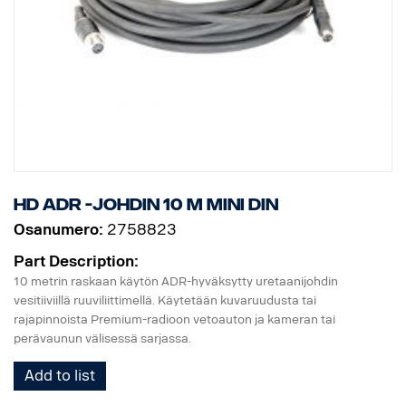
HD ADR -johdin 10 m MINI DIN
Osanumero:
2758823
Part Description:
10 metrin raskaan käytön ADR-hyväksytty uretaanijohdin
vesitiiviillä ruuviliittimellä. Käytetään kuvaruudusta tai
rajapinnoista Premium-radioon vetoauton ja kameran tai
perävaunun välisessä sarjassa.
Add to list