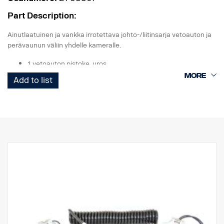
Part Description:
Ainutlaatuinen ja vankka irrotettava johto-/liitinsarja vetoauton ja
perävaunun väliin yhdelle kameralle.
1 vetoauton pistoke, uros
1 Curl-E-kelajohdin
Add to list
1 perävaunun pistoke, naaras