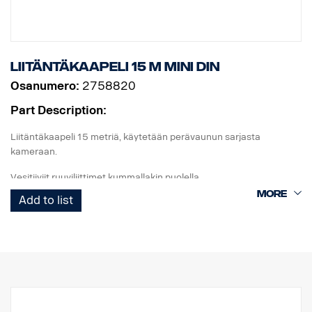
Liitäntäkaapeli 15 m MINI DIN
Osanumero:
2758820
Part Description:
Liitäntäkaapeli 15 metriä, käytetään perävaunun sarjasta
kameraan.
Vesitiiviit ruuviliittimet kummallakin puolella.
Add to list