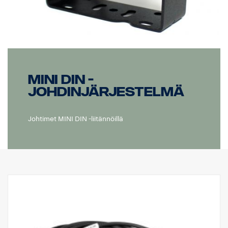
MINI DIN -
johdinjärjestelmä
Johtimet MINI DIN -liitännöillä