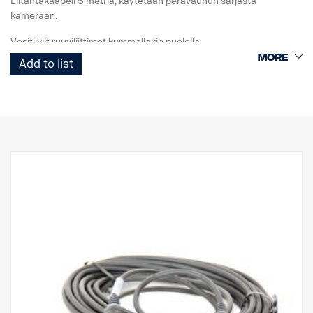
Liitäntäkaapeli 5 metriä, käytetään perävaunun sarjasta
kameraan.
Vesitiiviit ruuviliittimet kummallakin puolella.
Add to list