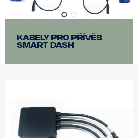
Kabely pro přívěs
smart dash