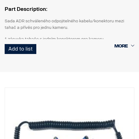
Part Description:
Sada ADR schváleného odpojitelného kabelu/konektoru mezi
tahač a přívěs pro jednu kameru.
1 zásuvka tahače s jedním konektorem pro kameru
1 Spirálový kabel Curl-E
Add to list
1 zásuvka návěsu s jedním konektorem pro kameru