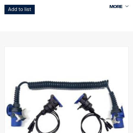
1 Spirálový kabel Curl-E
Add to list
1 zásuvka tahače se 2 konektory pro kameru