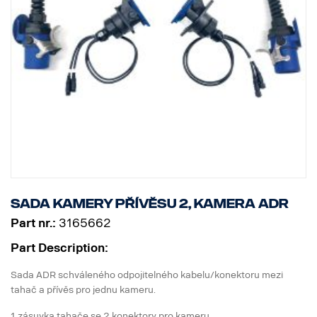
Sada kamery přívěsu 2, kamera ADR
Part nr.:
3165662
Part Description:
Sada ADR schváleného odpojitelného kabelu/konektoru mezi
tahač a přívěs pro jednu kameru.
1 zásuvka tahače se 2 konektory pro kameru