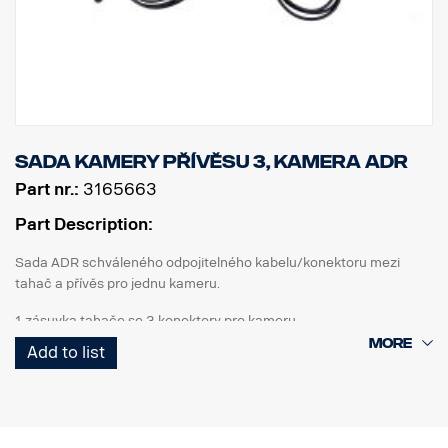
Sada kamery přívěsu 3, kamera ADR
Part nr.:
3165663
Part Description:
Sada ADR schváleného odpojitelného kabelu/konektoru mezi
tahač a přívěs pro jednu kameru.
1 zásuvka tahače se 3 konektory pro kameru
1 Spirálový kabel Curl-E
Add to list
1 zásuvka návěsu se 3 konektory pro kameru