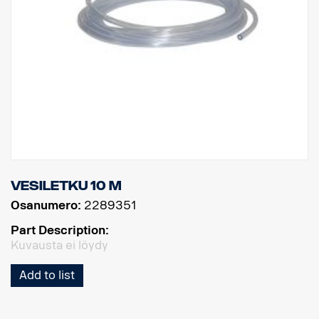
Vesiletku 10 m
Osanumero:
2289351
Part Description:
Kuvausta ei löydy
Add to list