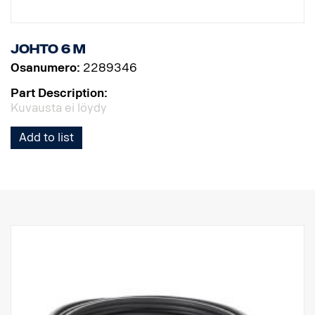
Johto 6 m
Osanumero:
2289346
Part Description:
Kuvausta ei löydy
Add to list