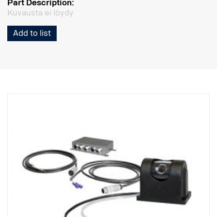
Part Description:
Kuvausta ei löydy
Add to list