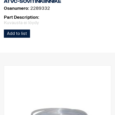
ATVC-sovitinkiinnike
Osanumero:
2289332
Part Description:
Kuvausta ei löydy
Add to list