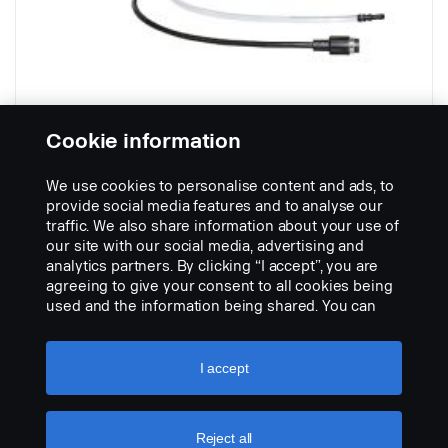
Cookie information
We use cookies to personalise content and ads, to
ATVC-sarja
provide social media features and to analyse our
Osanumero:
2289344
traffic. We also share information about your use of
our site with our social media, advertising and
Part Description:
analytics partners. By clicking “I accept”, you are
Kuvausta ei löydy
agreeing to give your consent to all cookies being
used and the information being shared. You can
Add to list
also manage your cookies by clicking the “Cookie
settings” and selecting the categories you’d like to
accept. For a more detailed explanation of how we
I accept
use cookies, please visit our cookies section,
which you can find by clicking the link below this
text.
Cookie policy
Reject all