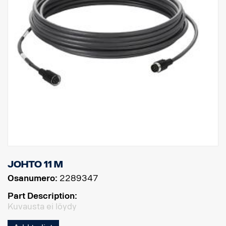
Johto 11 m
Osanumero:
2289347
Part Description:
Kuvausta ei löydy