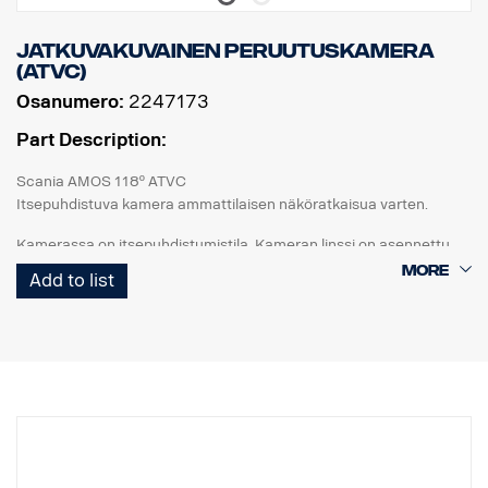
Jatkuvakuvainen peruutuskamera
(ATVC)
Osanumero:
2247173
Part Description:
Scania AMOS 118º ATVC
Itsepuhdistuva kamera ammattilaisen näköratkaisua varten.
Kamerassa on itsepuhdistumistila. Kameran linssi on asennettu
lasiputkeen, jota teollinen askelmoottori voi pyörittää.
Add to list
Aktivoitaessa lasipinnalle suihkutetaan suuttimen kautta vettä (tai
lasinpesunestettä), pyöritys käynnistetään ja sisäänrakennettu
pyyhin puhdistaa lasipinnan.
Askelmoottoria ohjataan I/O-rasian
(2289333) kautta. Aktivointi tapahtuu Monitorin tai I/O-rasian
tulon kautta.
ATVC I/O -rasia saa virtaa erillisestä omasta 24 V CD:n
virtalähteestään (ei monitorin kautta). ATVC I/O -rasia syöttää
virtaa kameralle ja valinnaiselle pumpulle/vesisäiliölle (2289345).