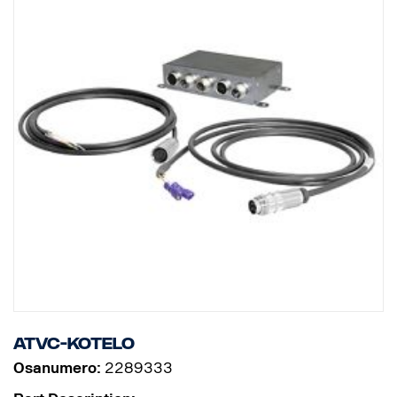
AMOS 118° ATVC PAL on vakiona peilitilassa. AMOS 118° ATVC
PAL Mirror on suunniteltu käytettäväksi peruutuskamerana. Siksi
sitä on helppo käyttää myös muiden valmistajien monitorien
kanssa.
• Uuden sukupolven CMOS-tunnistin
• Pyörintäliike täydet 360°
• 0,5-metrinen videokaapeli 7p ja 0,5-metrinen vesiletku venttiilillä
vesipumppuun yhdistämistä varten
• • ATVC I/O -rasia ja ATVC-kamera yhdistetään toisiinsa 7-
napaisilla liittimillä varustetulla johdolla
ATVC-kotelo
Osanumero:
2289333