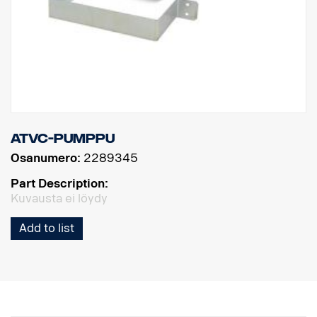
ATVC-pumppu
Osanumero:
2289345
Part Description:
Kuvausta ei löydy
Add to list