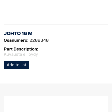
Johto 16 m
Osanumero:
2289348
Part Description:
Kuvausta ei löydy
Add to list