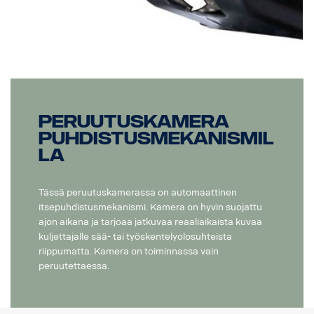
Peruutuskamera
puhdistusmekanismil
la
Tässä peruutuskamerassa on automaattinen
itsepuhdistusmekanismi. Kamera on hyvin suojattu
ajon aikana ja tarjoaa jatkuvaa reaaliaikaista kuvaa
kuljettajalle sää- tai työskentelyolosuhteista
riippumatta. Kamera on toiminnassa vain
peruutettaessa.