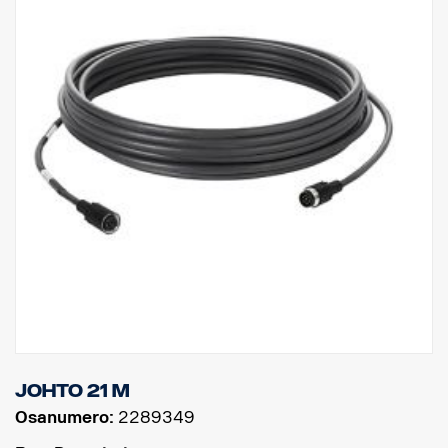
Johto 21 m
Osanumero:
2289349