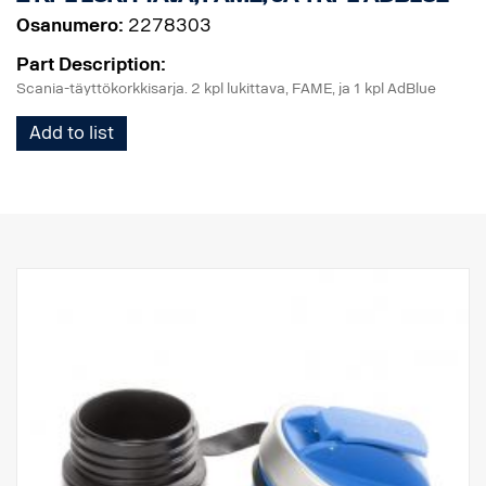
Osanumero:
2278303
Part Description:
Scania-täyttökorkkisarja. 2 kpl lukittava, FAME, ja 1 kpl AdBlue
Add to list