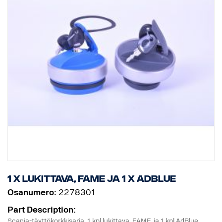
1 x lukittava, FAME ja 1 x AdBlue
Osanumero:
2278301
Part Description:
Scania-täyttökorkkisarja. 1 kpl lukittava, FAME, ja 1 kpl AdBlue