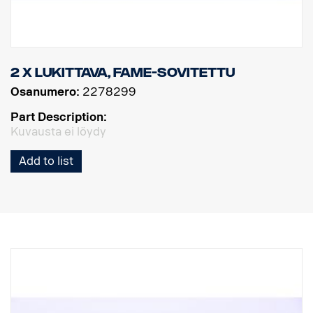
2 x lukittava, FAME-sovitettu
Osanumero:
2278299
Part Description:
Kuvausta ei löydy
Add to list