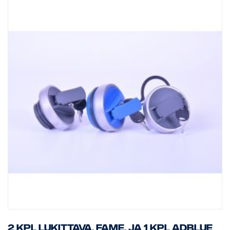
2 kpl lukittava, FAME, ja 1 kpl AdBlue