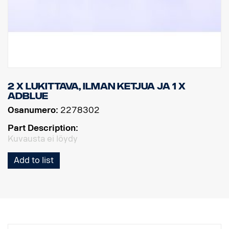
2 x lukittava, ilman ketjua ja 1 x
AdBlue
Osanumero:
2278302
Part Description:
Kuvausta ei löydy
Add to list