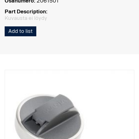
Osanumero:
2061501
Part Description:
Kuvausta ei löydy
Add to list