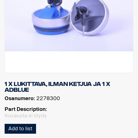
1 x lukittava, ilman ketjua ja 1 x
AdBlue
Osanumero:
2278300
Part Description:
Kuvausta ei löydy
Add to list