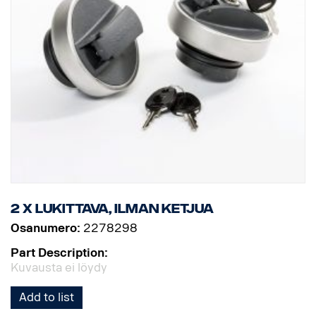
2 x lukittava, ilman ketjua
Osanumero:
2278298
Part Description:
Kuvausta ei löydy
Add to list