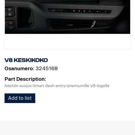
V8 keskikoko
Osanumero:
3245168
Part Description:
Näytön suojus Smart dash entry/premiumille V8-logolla
Add to list