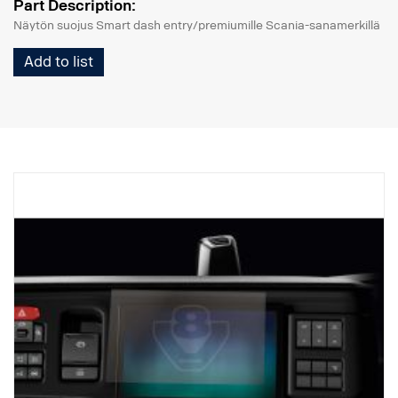
Part Description:
Näytön suojus Smart dash entry/premiumille Scania-sanamerkillä
Add to list