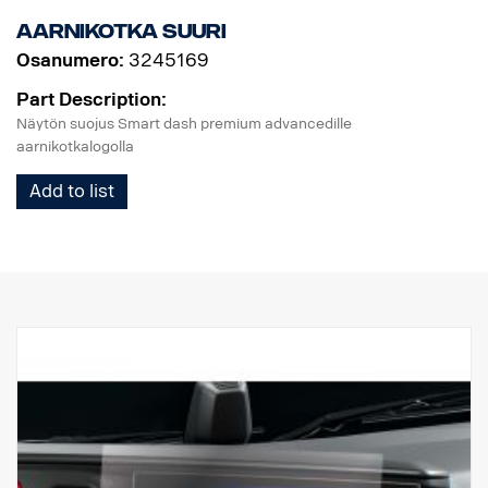
ratkaisuun, joka on suunniteltu täydelliseksi ja pelkästään
Aarnikotka suuri
SCANIAlle ja joka tekee jokaisesta matkasta turvallisen ja
suoraviivaisen.
Osanumero:
3245169
Part Description:
Näytön suojus Smart dash premium advancedille
aarnikotkalogolla
Add to list