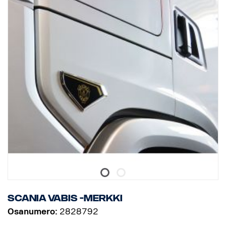
Scania Vabis -merkki
Osanumero:
2828792