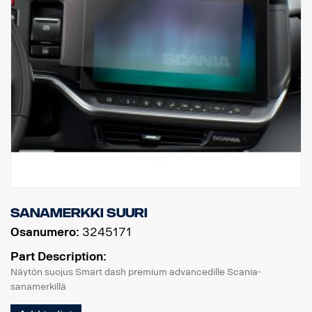
Sanamerkki suuri
Osanumero:
3245171
Part Description:
Näytön suojus Smart dash premium advancedille Scania-
sanamerkillä