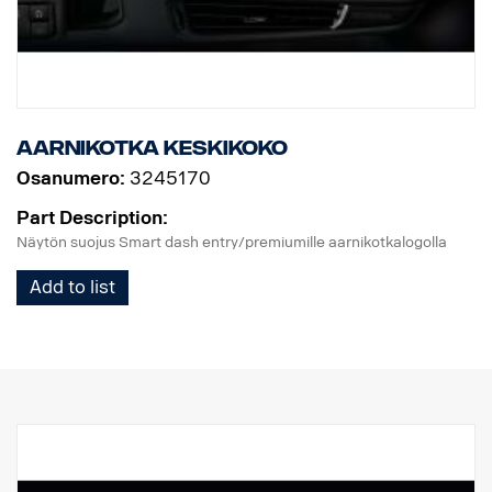
Aarnikotka keskikoko
Osanumero:
3245170
Part Description:
Näytön suojus Smart dash entry/premiumille aarnikotkalogolla
Add to list