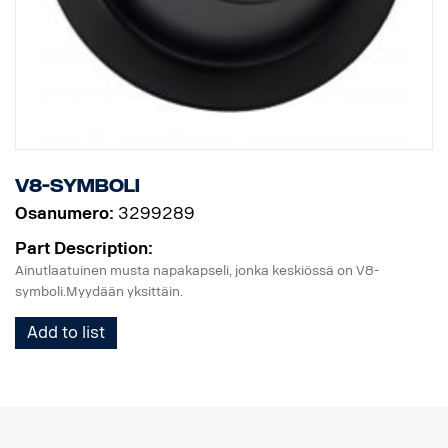
V8-symboli
Osanumero:
3299289
Part Description:
Ainutlaatuinen musta napakapseli, jonka keskiössä on V8-
symboli.Myydään yksittäin.
Add to list