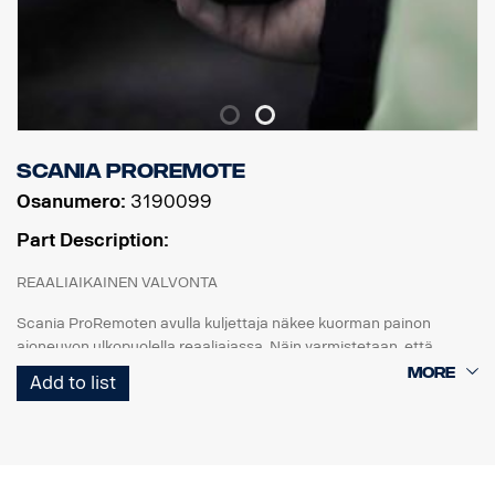
Scania ProRemote
Osanumero:
3190099
Part Description:
REAALIAIKAINEN VALVONTA
Scania ProRemoten avulla kuljettaja näkee kuorman painon
ajoneuvon ulkopuolella reaaliajassa. Näin varmistetaan, että
jokainen kuorma on täydellisesti tasapainossa ja painorajoitusten
Add to list
ja alan määräysten mukainen.
MUKAUTETTU SCANIALLE
Suunniteltu vain Scanian kuorma-autoja varten. Järjestelmässä on