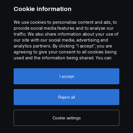
Cookie information
We use cookies to personalise content and ads, to
provide social media features and to analyse our
traffic. We also share information about your use of
our site with our social media, advertising and
analytics partners. By clicking “I accept”, you are
agreeing to give your consent to all cookies being
used and the information being shared. You can
also manage your cookies by clicking the “Cookie
settings” and selecting the categories you’d like to
accept. For a more detailed explanation of how we
I accept
use cookies, please visit our cookies section,
which you can find by clicking the link below this
text.
Cookie policy
Reject all
Cookie settings