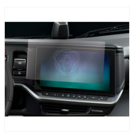
3,5-tuumainen kosketusnäyttö (1 200 nit), joka takaa
kristallinkirkkaan näkyvyyden, joten käytettävissäsi ovat aina
tarkkaan lastaamiseen tarvittavat työkalut. Toimii NTG-sukupolven
kanssa, kuorma-autoille, joissa on SESAMM7-sähköjärjestelmä,
Tarkista paikalliset hyväksyntäsäännöt GSR Cybersecurityn
olennaisuudesta, koska tuote ei sisälly Scanian kokonaisten
ajoneuvojen VWTA:han.
AUTOMAATTINEN AKSELIN TUNNISTUS:
Vastaanotinyksikkö tunnistaa automaattisesti mahdollisen
perävaunun akselien lukumäärän ja varmistaa, että saat tiedot,
joita tarvitaan turvalliseen ja tehokkaaseen lastaukseen.
MUKAVUUS:
Scania ProRemoten magneettijalustaisen laturin ja USB-C-
liitännän ansiosta yksikkö on aina käyttövalmis, mikä vähentää
seisokkiaikaa ja pitää kuorma-auton liikenteessä.
Paranna kuorma-autoilukokemusta Scania ProRemotella –
tarkkuuden ja tehokkuuden huipulla. Lastaamisessa voit luottaa