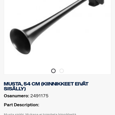
Musta, 54 cm (Kiinnikkeet eivät
sisälly)
Osanumero:
2491175
Part Description:
Musta sinkki. Mukana ei toimiteta kiinnikkeitä.