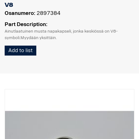
V8
Osanumero:
2897384
Part Description:
Ainutlaatuinen musta napakapseli, jonka keskiössä on V8-
symboli.Myydään yksittäin.
Add to list