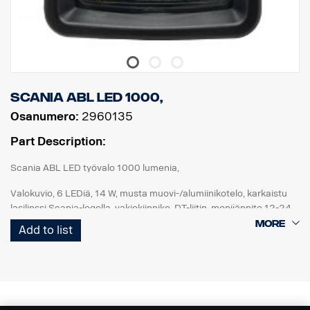
Scania ABL LED 1000,
Osanumero:
2960135
Part Description:
Scania ABL LED työvalo 1000 lumenia,
Valokuvio, 6 LEDiä, 14 W, musta muovi-/alumiinikotelo, karkaistu
lasilinssi Scania-logolla, vakiokiinnike, DT-liitin, monijännite 12-24
V, käänteisen polaarisuuden suojaus, IP68-IP69K. ECE R10, ECE
Add to list
R23 (peruutus), ADR-hyväksyntä.
Parannetut peruutusvalot: Lisätään kuorma-auton erittelyyn: FPC
04743D "Takapään työvalonheitin, vasemman ja oikean puolen
esivalmius"