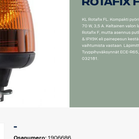
Rotafix F
KL Rotafix FL. Kompakti pyör
70 W, 3,5 A. Keltainen valon 
Rotafix F, mutta asennus pu
& IPX9K eli painepesun kest
vaihtumista vastaan. Läpimi
Tyyppihyväksynnät ECE-R65,
032181.
-
Osanumero:
1906686