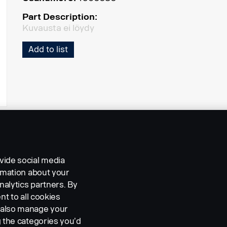
Part Description:
Kuvausta ei löydy
Add to list
vide social media
ormation about your
nalytics partners. By
nt to all cookies
n also manage your
g the categories you’d