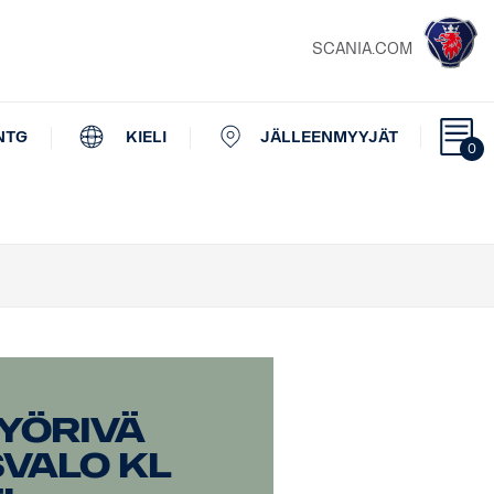
SCANIA.COM
NTG
KIELI
JÄLLEENMYYJÄT
0
yörivä
valo KL