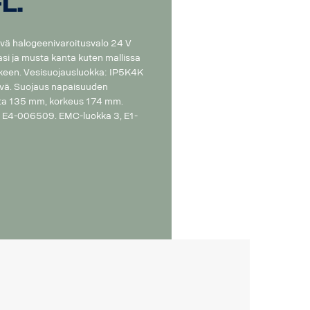
L.
ivä halogeenivaroitusvalo 24 V
lasi ja musta kanta kuten mallissa
tkeen. Vesisuojausluokka: IP5K4K
ävä. Suojaus napaisuuden
tta 135 mm, korkeus 174 mm.
 E4-006509. EMC-luokka 3, E1-