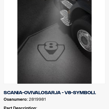
Scania-ovivalosarja - V8-symboli.
Osanumero:
2819981
Part Description: