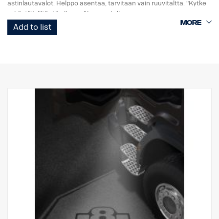
astinlautavalot. Helppo asentaa, tarvitaan vain ruuvitaltta. "Kytke
ja käytä" -liitäntä alkuperäiseen johdinsarjaan.
Add to list
Huomaa. Sopii vain kuorma-autoihin, joissa on tehdasasenteiset
astinlautavalot.