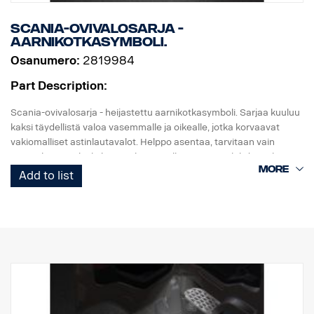
Scania-ovivalosarja -
aarnikotkasymboli.
Osanumero:
2819984
Part Description:
Scania-ovivalosarja - heijastettu aarnikotkasymboli. Sarjaa kuuluu
kaksi täydellistä valoa vasemmalle ja oikealle, jotka korvaavat
vakiomalliset astinlautavalot. Helppo asentaa, tarvitaan vain
ruuvitaltta. "Kytke ja käytä" -liitäntä alkuperäiseen johdinsarjaan.
Add to list
Huomaa. Sopii vain kuorma-autoihin, joiden tilausvarustukseen
kuuluu