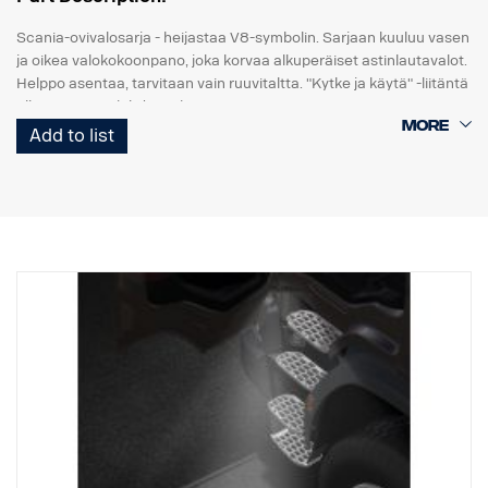
Scania-ovivalosarja - heijastaa V8-symbolin. Sarjaan kuuluu vasen
ja oikea valokokoonpano, joka korvaa alkuperäiset astinlautavalot.
Helppo asentaa, tarvitaan vain ruuvitaltta. "Kytke ja käytä" -liitäntä
alkuperäiseen johdinsarjaan.
Add to list
Huomaa. Sopii vain kuorma-autoihin, joissa on tehdasasenteiset
astinlautavalot.