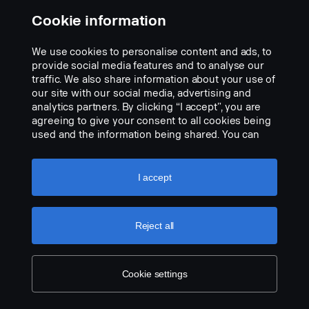
alkuperäiseen johdinsarjaan.
Cookie information
Add to list
Huomaa. Sopii vain kuorma-autoihin, joissa on tehdasasenteiset
astinlautavalot, tai varaosaksi kuorma-autoihin, joihin on
We use cookies to personalise content and ads, to
asennettu sarja, osanro 2714749.
provide social media features and to analyse our
traffic. We also share information about your use of
our site with our social media, advertising and
analytics partners. By clicking “I accept”, you are
agreeing to give your consent to all cookies being
used and the information being shared. You can
also manage your cookies by clicking the “Cookie
settings” and selecting the categories you’d like to
accept. For a more detailed explanation of how we
I accept
use cookies, please visit our cookies section,
which you can find by clicking the link below this
text.
Cookie policy
Reject all
Cookie settings