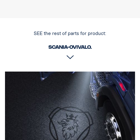
astinlautavalot, tai varaosaksi kuorma-autoihin, joihin on
asennettu sarja, osanro 2626548.
SEE the rest of parts for product:
Scania-ovivalo.