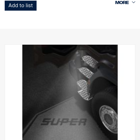
Add to list
Huomaa. Sopii vain kuorma-autoihin, joissa on tehdasasenteiset
astinlautavalot, tai varaosaksi kuorma-autoihin, joihin on
asennettu sarja, osanro 2626548.