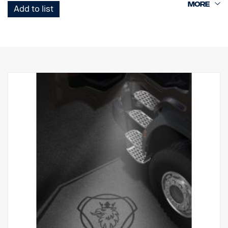
Add to list
Huomaa. Sopii vain kuorma-autoihin, joissa on tehdasasenteiset
astinlautavalot, tai varaosaksi kuorma-autoihin, joihin on
asennettu sarja, osanro 2579276.