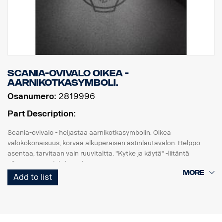
Scania-ovivalo oikea -
aarnikotkasymboli.
Osanumero:
2819996
Part Description:
Scania-ovivalo - heijastaa aarnikotkasymbolin. Oikea
valokokonaisuus, korvaa alkuperäisen astinlautavalon. Helppo
asentaa, tarvitaan vain ruuvitaltta. "Kytke ja käytä" -liitäntä
alkuperäiseen johdinsarjaan.
Add to list
Huomaa. Sopii vain kuorma-autoihin, joissa on tehdasasenteiset
astinlautavalot, tai varaosaksi kuorma-autoihin, joihin on
asennettu sarja, osanro 2579276.