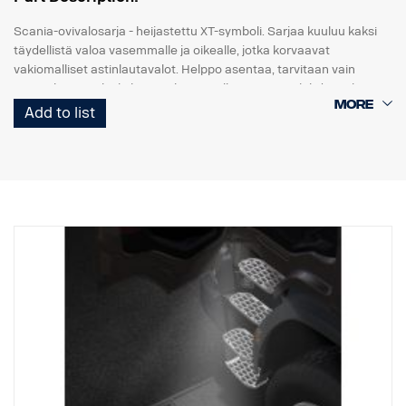
Scania-ovivalosarja - heijastettu XT-symboli. Sarjaa kuuluu kaksi
täydellistä valoa vasemmalle ja oikealle, jotka korvaavat
vakiomalliset astinlautavalot. Helppo asentaa, tarvitaan vain
ruuvitaltta. "Kytke ja käytä" -liitäntä alkuperäiseen johdinsarjaan.
Add to list
Huomaa. Sopii vain kuorma-autoihin, joissa on tehdasasenteiset
astinlautavalot.