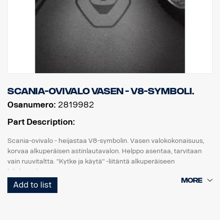
Scania-ovivalo vasen - V8-symboli.
Osanumero:
2819982
Part Description:
Scania-ovivalo - heijastaa V8-symbolin. Vasen valokokonaisuus,
korvaa alkuperäisen astinlautavalon. Helppo asentaa, tarvitaan
vain ruuvitaltta. "Kytke ja käytä" -liitäntä alkuperäiseen
johdinsarjaan.
Add to list
Huomaa. Sopii vain kuorma-autoihin, joissa on tehdasasenteiset
astinlautavalot, tai varaosaksi kuorma-autoihin, joihin on
asennettu sarja, osanro 2579273.