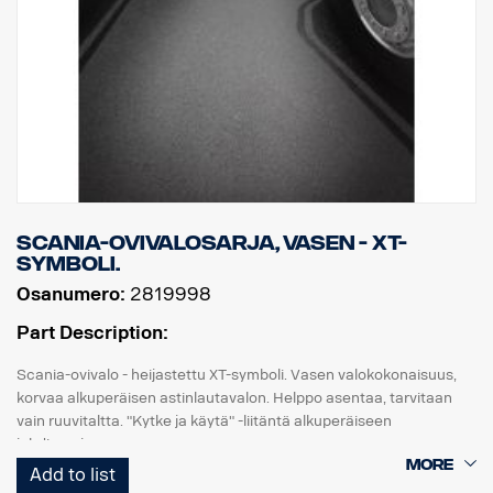
Scania-ovivalosarja, vasen - XT-
symboli.
Osanumero:
2819998
Part Description:
Scania-ovivalo - heijastettu XT-symboli. Vasen valokokonaisuus,
korvaa alkuperäisen astinlautavalon. Helppo asentaa, tarvitaan
vain ruuvitaltta. "Kytke ja käytä" -liitäntä alkuperäiseen
johdinsarjaan.
Add to list
Huomaa. Sopii vain kuorma-autoihin, joissa on tehdasasenteiset