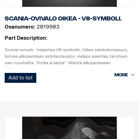
Scania-ovivalo oikea - V8-symboli.
Osanumero:
2819983
Part Description:
Scania-ovivalo - heijastaa V8-symbolin. Oikea valokokonaisuus,
korvaa alkuperäisen astinlautavalon. Helppo asentaa, tarvitaan
vain ruuvitaltta. "Kytke ja käytä" -liitäntä alkuperäiseen
johdinsarjaan.
Add to list
Huomaa. Sopii vain kuorma-autoihin, joissa on tehdasasenteiset
astinlautavalot, tai varaosaksi kuorma-autoihin, joihin on
asennettu sarja, osanro 2579273.