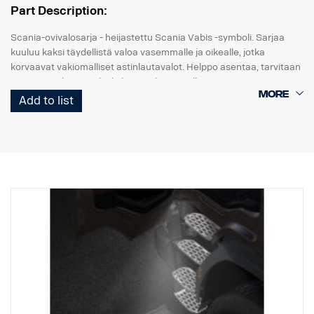
Part Description:
Scania-ovivalosarja - heijastettu Scania Vabis -symboli. Sarjaa
kuuluu kaksi täydellistä valoa vasemmalle ja oikealle, jotka
korvaavat vakiomalliset astinlautavalot. Helppo asentaa, tarvitaan
vain ruuvitaltta. "Kytke ja käytä" -liitäntä alkuperäiseen
johdinsarjaan.
Add to list
Huomaa. Sopii vain kuorma-autoihin, joissa on tehdasasenteiset
astinlautavalot.