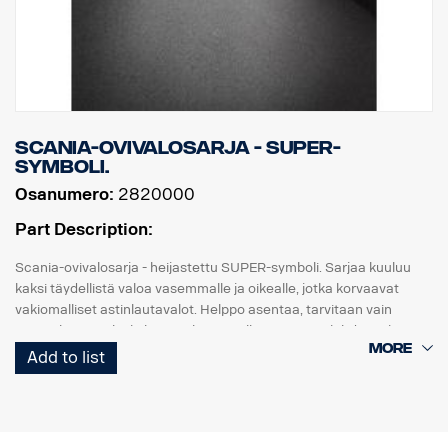
Scania-ovivalosarja - SUPER-
symboli.
Osanumero:
2820000
Part Description:
Scania-ovivalosarja - heijastettu SUPER-symboli. Sarjaa kuuluu
kaksi täydellistä valoa vasemmalle ja oikealle, jotka korvaavat
vakiomalliset astinlautavalot. Helppo asentaa, tarvitaan vain
ruuvitaltta. "Kytke ja käytä" -liitäntä alkuperäiseen johdinsarjaan.
Add to list
Huomaa. Sopii vain kuorma-autoihin, joissa on tehdasasenteiset
astinlautavalot.