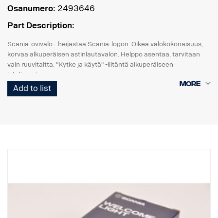
Osanumero:
2493646
Part Description:
Scania-ovivalo - heijastaa Scania-logon. Oikea valokokonaisuus,
korvaa alkuperäisen astinlautavalon. Helppo asentaa, tarvitaan
vain ruuvitaltta. "Kytke ja käytä" -liitäntä alkuperäiseen
johdinsarjaan.
Add to list
Huomaa. Sopii vain kuorma-autoihin, joissa on tehdasasenteiset
astinlautavalot, tai varaosaksi kuorma-autoihin, joihin on
asennettu sarja, osanro 2493644.