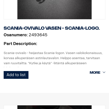
Scania-ovivalo vasen - Scania-logo.
Osanumero:
2493645
Part Description:
Scania-ovivalo - heijastaa Scania-logon. Vasen valokokonaisuus,
korvaa alkuperäisen astinlautavalon. Helppo asentaa, tarvitaan
vain ruuvitaltta. "Kytke ja käytä" -liitäntä alkuperäiseen
johdinsarjaan.
Add to list
Huomaa. Sopii vain kuorma-autoihin, joissa on tehdasasenteiset
astinlautavalot, tai varaosaksi kuorma-autoihin, joihin on
asennettu sarja, osanro 2493644.