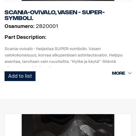
Scania-ovivalo, vasen - SUPER-
symboli.
Osanumero:
2820001
Part Description:
Scania-ovivalo - heijastaa SUPER-symbolin. Vasen
valokokonaisuus, korvaa alkuperäisen astinlautavalon. Helppo
asentaa, tarvitaan vain ruuvitaltta. "Kytke ja käytä" -liitäntä
alkuperäiseen johdinsarjaan.
Add to list
Huomaa. Sopii vain kuorma-autoihin, joissa on tehdasasenteiset
astinlautavalot, tai varaosaksi kuorma-autoihin, joihin on
asennettu sarja, osanro 2714746.