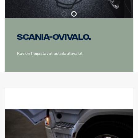
Scania-ovivalo.
Kuvion heijastavat astinlautavalot.