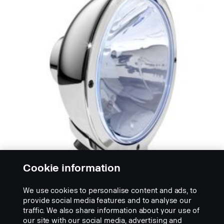
Cookie information
KAUKO- JA SUMUVALOT
We use cookies to personalise content and ads, to
Hella Luminator Chromium Blue.
provide social media features and to analyse our
traffic. We also share information about your use of
Hellan halogeenilisäkaukovalot, 233 mm (Compact
our site with our social media, advertising and
170 mm), kromattu metallikotelo, sininen linssi,