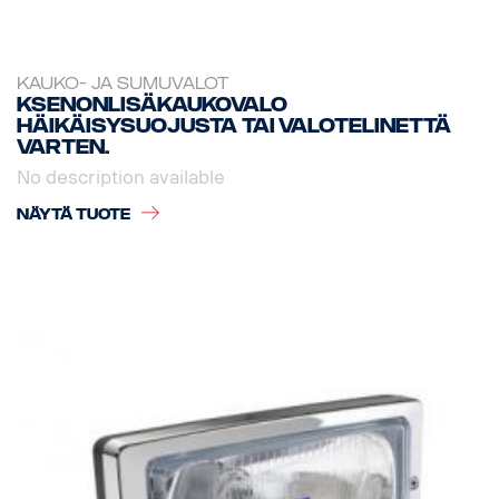
KAUKO- JA SUMUVALOT
Ksenonlisäkaukovalo
häikäisysuojusta tai valotelinettä
varten.
No description available
NÄYTÄ TUOTE