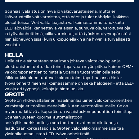
Scaniasi valaistus on hyvä jo vakiovarusteisena, mutta eri
lisävarusteilla voit varmistaa, että näet ja tulet nähdyksi kaikissa
olosuhteissa. Voit valita laajasta valikoimastamme tehokkaita
LED-ajovaloja, kannettavia valaisimia, sumuvaloja, varoitusvaloja
ja työvalonheittimiä, joilla varmistat, että työskentely-ympäristösi
niin ajoneuvon sisä- kuin ulkopuolellakin aina hyvin ja turvallisesti
valaistu.
Hella
Hella ei ole ainoastaan maailman johtava valoteknologian ja
elektronisten tuotteiden toimittaja, vaan myös pitkäaikainen OEM-
valokomponenttien toimittaja Scanian tuotantolinjoille sekä
jälkimarkkinoiden tuotevalikoiman toimittaja. Laajassa Hella-
työvalonheittimien valikoimassamme on sekä halogeeni- että LED-
valoja eri tyyppejä, kokoja ja hintaluokkia.
Grote
Grote on yhdysvaltalainen maailmanlaajuinen valokomponenttien
valmistaja eri teollisuudenaloille, kuten autoteollisuudelle. Se on
myös merkittävä alkuperäisten valaistuskomponenttien toimittaja
Scanian uuteen kuorma-automallistoon
sekä jälkimarkkinoille, ja sen tuotteet ovat muotoilultaan ja
laadultaan korkeatasoisia. Groten valovalikoimamme sisältää
yksinoikeusmalliston LED-työvalonheittimiä