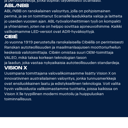
ja peruutusvaloja, jotka sopivat täydellisesti Scaniaasi.
ABL/NBB
ABL/NBB on ranskalainen valoyritys, jolla on pohjoismainen
perimä, ja se on toimittanut Scanialle laadukkaita valoja ja laitteita
jo useiden vuosien ajan. ABL-työvalonheittimien tyyli on kompakti
ja yhtenäinen, joten ne on helppo sovittaa ajoneuvoihimme. Kaikki
valikoimamme LED-versiot ovat ADR-hyväksyttyjä.
Cibié
Jo vuonna 1919 perustetulla ranskalaisella Cibiéllä on perinteisesti
Ranskan autoteollisuuden ja maailmanlaajuisen moottoriurheilun
keskeisiä valotoimittajia. Cibién omistaa suuri OEM-toimittaja
VALEO, mikä takaa korkean teknologian tason
ja laadun, joka vastaa nykyaikaisia autoteollisuuden standardeja.
Vision X
Uusimpana toimittajana valovalikoimaamme lisätty Vision X on
innovatiivinen australialainen valoyritys, jonka tunnusmerkkejä
ovat ensiluokkainen laatu ja edistyksellinen teknologia. Voit valita
hyvin valikoidusta valikoimastamme tuotteita, joissa kaikissa on
Vision X:lle tyypillinen moderni muotoilu ja huippuluokan
toiminnallisuus.