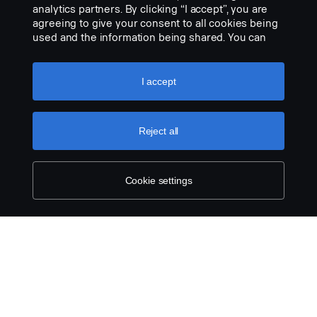
analytics partners. By clicking “I accept”, you are
seisontavalo....
agreeing to give your consent to all cookies being
used and the information being shared. You can
NÄYTÄ TUOTE
also manage your cookies by clicking the “Cookie
settings” and selecting the categories you’d like to
accept. For a more detailed explanation of how we
I accept
use cookies, please visit our cookies section,
which you can find by clicking the link below this
text.
Cookie policy
Reject all
Cookie settings