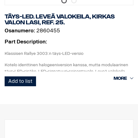
Täys-LED. Leveä valokeila, kirkas
valon lasi, Ref. 25.
Osanumero:
2860455
Part Description:
Klassisen Rallye 3003:n täys-LED-versio
Kotelo identtinen halogeeniversion kanssa, mutta modulaarinen
täys-LED-sisäke. LED-signatuuri-seisontavalo. Leveä valokeila.
Ref. 25.
Add to list