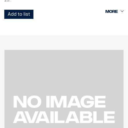
25.
Nykyisten halogeenivalojen muutosasennus Full-LED-valoiksi
Add to list
vaikuttaa huomattavasti suorituskykyyn ja tyyliin.
Se säästää myös rahaa ja on ystävällistä ympäristölle, kun
olemassa olevia valokoteloita käytetään uudelleen, polttimoiden
vaihtoja ei enää tarvita ja ajoneuvon virrankulutus pienenee.