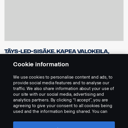
Täys-LED-sisäke. Kapea valokeila,
valkoinen valon lasi, referenssiluku
50.
Cookie information
Osanumero:
2860458
We use cookies to personalise content and ads, to
Part Description:
provide social media features and to analyse our
traffic. We also share information about your use of
Täys-LED-sisäke Hella Luminator Metal, Chromium sekä Hella
our site with our social media, advertising and
Rallye 3003 -koteloiden päivitykseen. Kapea valokeila. Ref. 50.
analytics partners. By clicking “I accept”, you are
agreeing to give your consent to all cookies being
Nykyisten halogeenivalojen muutosasennus Full-LED-valoiksi
used and the information being shared. You can
vaikuttaa huomattavasti suorituskykyyn ja tyyliin.
Add to list
also manage your cookies by clicking the “Cookie
settings” and selecting the categories you’d like to
Se säästää myös rahaa ja on ystävällistä ympäristölle, kun