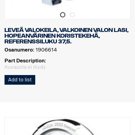
Leveä valokeila, valkoinen valon lasi,
hopeanvärinen koristekehä,
referenssiluku 37,5.
Osanumero:
1906614
Part Description:
Kuvausta ei löydy
Add to list