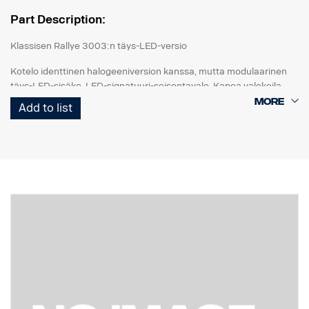
Part Description:
Klassisen Rallye 3003:n täys-LED-versio
Kotelo identtinen halogeeniversion kanssa, mutta modulaarinen
täys-LED-sisäke. LED-signatuuri-seisontavalo. Kapea valokeila.
Ref. 50.
Add to list