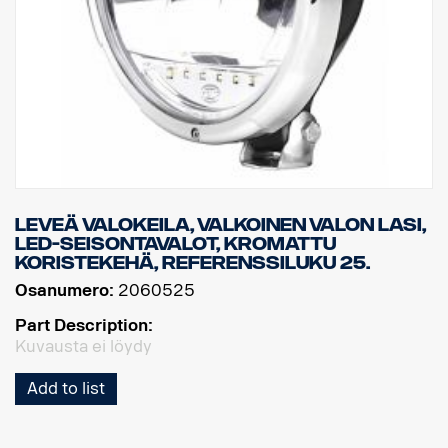
Leveä valokeila, valkoinen valon lasi,
LED-seisontavalot, kromattu
koristekehä, referenssiluku 25.
Osanumero:
2060525
Part Description:
Kuvausta ei löydy
Add to list