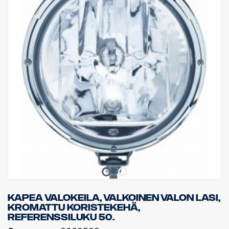
Kapea valokeila, valkoinen valon lasi,
kromattu koristekehä,
referenssiluku 50.