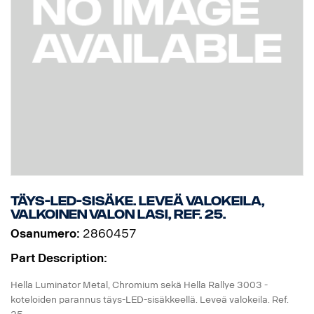
Täys-LED-sisäke. Leveä valokeila,
valkoinen valon lasi, Ref. 25.
Osanumero:
2860457
Part Description:
Hella Luminator Metal, Chromium sekä Hella Rallye 3003 -
koteloiden parannus täys-LED-sisäkkeellä. Leveä valokeila. Ref.