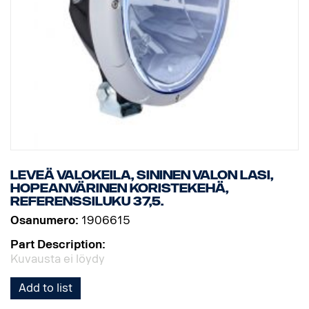
Leveä valokeila, sininen valon lasi,
hopeanvärinen koristekehä,
referenssiluku 37,5.
Osanumero:
1906615
Part Description:
Kuvausta ei löydy
Add to list