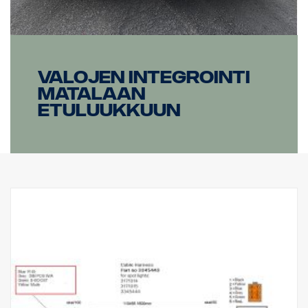
Valojen integrointi
matalaan
etuluukkuun