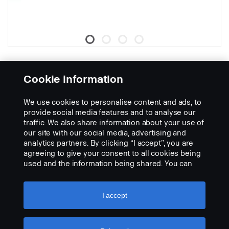
Vision X Micro shocker 14" 90W E-
BOOST REF17,5
Cookie information
Osanumero:
3345444
We use cookies to personalise content and ads, to
Part Description:
provide social media features and to analyse our
traffic. We also share information about your use of
Ominaisuudet:
our site with our social media, advertising and
analytics partners. By clicking “I accept”, you are
Ainutlaatuinen E-boost tarjoaa lyömättömän valon pienessä
agreeing to give your consent to all cookies being
formaatissa
used and the information being shared. You can
Kompakti LED-valopaneeli asennettavaksi ahtaisiin tiloihin
Add to list
also manage your cookies by clicking the “Cookie
E-merkitty ja ECE-R65, lisävalo ja varoitusvalo yhdessä
settings” and selecting the categories you’d like to
Valkoinen tai keltainen äärivalo
accept. For a more detailed explanation of how we
I accept
Erittäin kestävä, IP68/IP69K-luokitus
use cookies, please visit our cookies section,
Vision X:n 7 vuoden toimintatakuu
which you can find by clicking the link below this
text.
Cookie policy