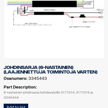
Johdinsarja (6-nastainen)
(laajennettuja toimintoja varten)
Osanumero:
3345443
Part Description:
6-nastainen johdinsarja kohdevaloille 3171014, 3171015 ja
3345444
Add to list