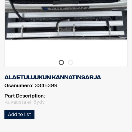
Alaetuluukun kannatinsarja
Osanumero:
3345399
Part Description:
Kuvausta ei löydy
Add to list