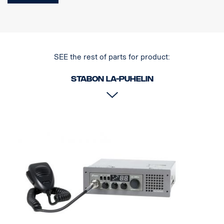
Monitoiminen nestekidenäyttö. Taajuusalue: 26.565 – 27.99125
MHz. Virran syöttöjännite 13,2/26,4 V DC. 1-DIN-asennuskehys,
virtapistoke Scaniaan asennusta varten ja mikrofoni sisältyvät
tilaukseen. Huomaa! Lisämikrofonia ei tarvita VOC-toiminnon
käyttöön tässä laitteessa. E-merkin sertifiointi (E24 10R-05 3091).
SEE the rest of parts for product:
Tutustu kansallisiin määräyksiin ennen radion käyttöä. Huomioi
mahdolliset käyttörajoitukset tai rekisteröitymisvelvollisuudet.
Stabon LA-puhelin