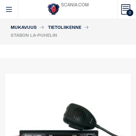
SCANIA.COM
0
MUKAVUUS
TIETOLIIKENNE
STABON LA-PUHELIN