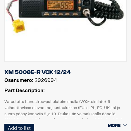
xm 5008e-R VOX 12/24
Osanumero:
2926994
Part Description:
Varustettu handsfree-puhelutoiminnolla (VOX-toiminto). 6
vaihdettavissa olevaa taajuustaulukkoa (EU, d, PL, EC, UK, In) ja
suora pääsy kanaviin 9 ja 19. Etukaiutin voimakkaalla äänellä.
12V/24V:n käyttö ilman vaihtoa. Energiatehokas 24V:n käyttö. 6-
nastainen mikrofonipistoke. Ulkoisen kaiuttimen liitin.
Add to list