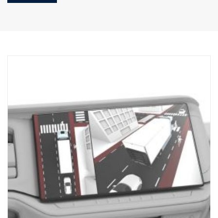
Laatikossa:
Sulkimen kiinnike
Sadekansi
Virta-/laukaisinjohdin
Ei sisällä kameraa
Liitäntäkaapeli tarvitaan, jos asennetaan BCI:hin