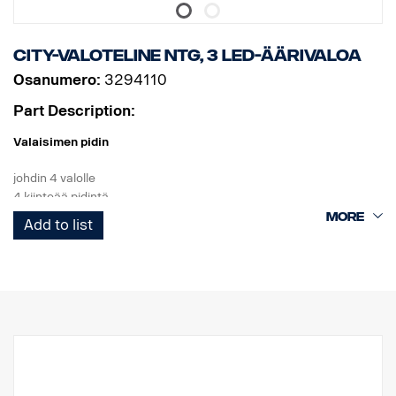
City-valoteline NTG, 3 LED-äärivaloa
Osanumero:
3294110
Part Description:
Valaisimen pidin
johdin 4 valolle
4 kiinteää pidintä
3 valkoista LEDiä
Add to list
Tuote
Materiaali AISI304
Putken läpimitta 70 mm
Kiillotettu pinta
Tuote on hyväksytty UNECE R61 -asetuksen mukaisesti.
Valot
Valaisimien kiinnityspisteiden lukumäärä 4 kiinteää pidintä