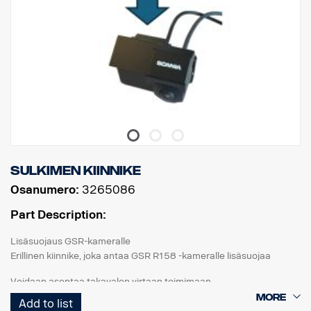
Sulkimen kiinnike
Osanumero:
3265086
Part Description:
Lisäsuojaus GSR-kameralle
Erillinen kiinnike, joka antaa GSR R158 -kameralle lisäsuojaa
Voidaan asentaa takavalon virtaan toimimaan
peruutussignaalista,
Add to list
tai BCI:hin toiminnon ohjaamiseksi CID:n kautta.