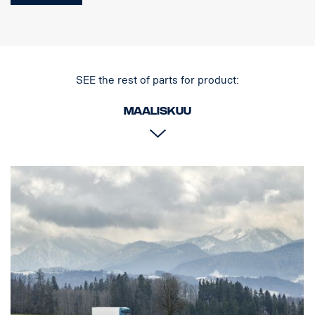
Materiaalin päämitta70 mm
Kiillotettu pinta
Tuote on hyväksytty UNECE R61 -säädöksen mukaisesti.
Valot
SEE the rest of parts for product:
Valojen kiinnityspisteiden lukumäärä tk 4 kiinteää pidintä
Kaapelointi johdin 4 valolle
Maaliskuu