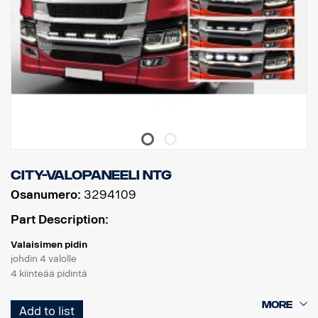
City-valopaneeli NTG
Osanumero:
3294109
Part Description:
Valaisimen pidin
johdin 4 valolle
4 kiinteää pidintä
Tuote
Add to list
Materiaali AISI304