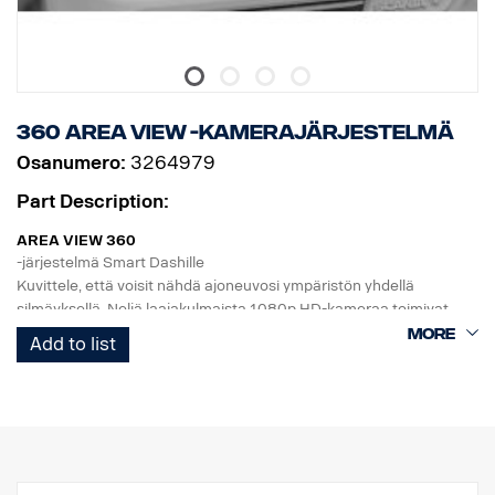
360 Area View -kamerajärjestelmä
Osanumero:
3264979
Part Description:
AREA VIEW 360
-järjestelmä Smart Dashille
Kuvittele, että voisit nähdä ajoneuvosi ympäristön yhdellä
silmäyksellä. Neljä laajakulmaista 1080p HD-kameraa toimivat
yhdessä ja kattavat ajoneuvon etu-, taka- ja sivualueet varmistaen
Add to list
näkyvyyden kaikkiin suuntiin.
Pysäköinti, kuormaaminen ja ohjailu liikenteessä voidaan tehdä
huomattavasti turvallisemmin.
Järjestelmä näyttää lintuperspektiivin ja yksittäisen toiminnan
näkymän, valitse 3D- tai 2D-näkymä, ja GSR-kameraa voi käyttää
järjestelmään upotettuna.
Lisäksi voi käyttää myös 8” tai 10” kuvaruutua, jos lisänäyttö on