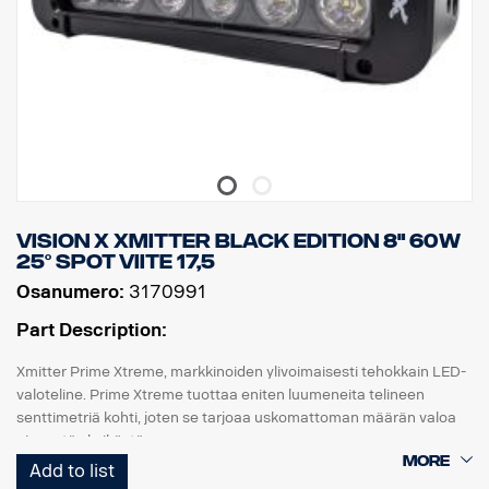
Vision X Xmitter Black Edition 8" 60W
25° Spot viite 17,5
Osanumero:
3170991
Part Description:
Xmitter Prime Xtreme, markkinoiden ylivoimaisesti tehokkain LED-
valoteline. Prime Xtreme tuottaa eniten luumeneita telineen
senttimetriä kohti, joten se tarjoaa uskomattoman määrän valoa
pienestä yksiköstä.
Add to list
Tämä on Black Edition -versio tästä LED-telineestä. Siinä on musta