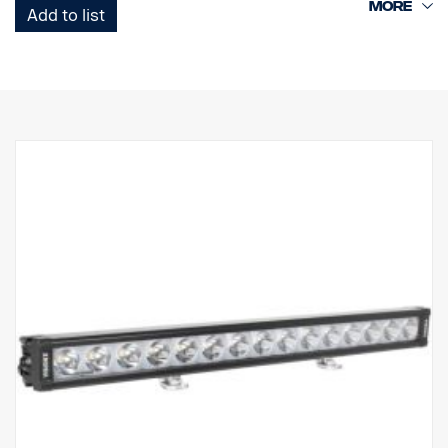
LED-valoja kuin PX-telineessä ja heijastimia ympäröivä Halo-
Add to list
valotehoste.
Ominaisuudet:
Vankka alumiini/komposiittikotelo.
Särkymätön polykarbonaattilinssi.
Kosteudenkestävä paineenalennusventtiili.
Raskasta käyttöä kestävä rakenne - kestää jopa 15,6 Grms:n
tärinää.
Sisäänrakennettu EMC-häiriösuodatin (CISPR 25) – ei häiritse
ajoneuvojen elektronisia järjestelmiä.
Aktiivinen lämpötilan säätö Prime Driven ja ETM:n avulla.
CE-hyväksytty, RoHS-sertifioitu.
Vesitiivis IP68/IP69K.
Värilämpötila: 6000 kelviniä
Lämpötilatestattu -40°C - +80°C.
Releen johdotus sisältyy.
Mukana asennusjalat, sivusiipikiinnitys on valinnainen
Halotehoste erillisessä johdossa.
DATA: