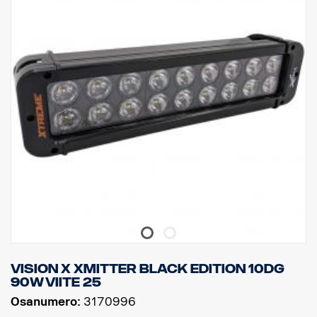
Toimintalämpötila: -40 °C / +80 °C
Korkeus: 95,25 mm, syvyys: 84,07 mm, leveys: 201 mm
Watit: 60 LED: 12 kpl x 5W
Raakaluumenit: 6 336
Teholliset luumenit: 4 440
Linssi: Polykarbonaatti
Valokuvio: 10 ° Spot
Vision X Xmitter BLACK EDITION 10dg
90W viite 25
Osanumero:
3170996