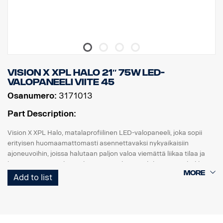
E-merkitty, Jännite: 9-32V, Valokuvio: 10° Spot
Korkeus: 52 mm, leveys: 61 mm, pituus: 335 mm
Paino: 0,95 kg
LED: 9 x 5 W, Watit: 45 W, Virrankulutus, 12V: 3,75 A.
Raakaluumenit: 4815, teholliset luumenit: 3371
Kantama, 1Lux: 330 m
Vision X XPL HALO 21″ 75W LED-
valopaneeli viite 45
Osanumero:
3171013
Part Description:
Vision X XPL Halo, matalaprofiilinen LED-valopaneeli, joka sopii
erityisen huomaamattomasti asennettavaksi nykyaikaisiin
ajoneuvoihin, joissa halutaan paljon valoa viemättä liikaa tilaa ja
huomiota. XPL Halo on yksirivinen valopaneeli, jossa on tehokkaat
5 watin CREE-LEDit ja heijastimia ympäröivä hieno Halo-
Add to list
valotehoste.
Ominaisuudet:
5,5 vuoden toimintatakuu.