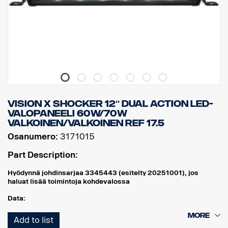
VISION X SHOCKER 12″ DUAL ACTION LED-
VALOPANEELI 60W/70W
VALKOINEN/VALKOINEN REF 17.5
Osanumero:
3171015
Part Description:
Hyödynnä johdinsarjaa 3345443 (esitelty 20251001), jos
haluat lisää toimintoja kohdevalossa
Data:
Leveys: 304 mm
Add to list