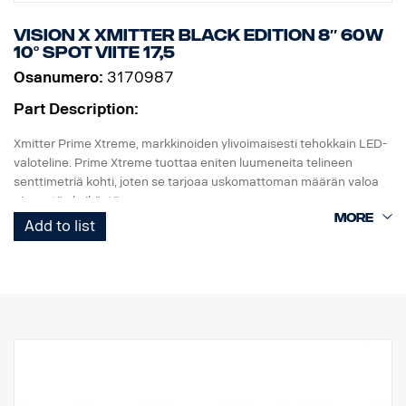
Korkeus: 52 mm, leveys: 61 mm, pituus: 527 mm
Paino: 1,4 kg
Vision X Xmitter Black edition 8″ 60W
LED: 15 x 5 W
10° Spot viite 17,5
Watit: 75 W
Osanumero:
3170987
Virrankulutus, 12V: 6,25 A
Raakaluumenit: 8025, teholliset luumenit: 5618
Part Description:
Kantama, 1 Lux: 451 m
Xmitter Prime Xtreme, markkinoiden ylivoimaisesti tehokkain LED-
valoteline. Prime Xtreme tuottaa eniten luumeneita telineen
senttimetriä kohti, joten se tarjoaa uskomattoman määrän valoa
pienestä yksiköstä.
Add to list
Tämä on Black Edition -versio tästä LED-telineestä. Siinä on musta
tausta, joka antaa hienovaraisemman ilmeen kuin aiempi
kromitausta.
E-merkitty
Valokotelo: Vankka alumiini
Jännite: 24 V
Virrankulutus: 2,5 ampeeria, 24 V
IP-luokka: IP68
Tärinäluokka: 15,6G