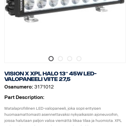
* Mukana asennusjalat, sivusiipikiinnitys on valinnainen
* Halotehoste erillisessä johdossa.
DATA:
E-merkitty, Jännite: 9-32V, Valokuvio: 10° Spot
Korkeus: 52 mm, leveys: 61 mm, pituus: 239 mm,
Paino: 0,74 kg
LED: 6 x 5 W, Watit: 30 W
Virrankulutus, 12V: 2,5 A
Raakaluumenit: 3210, teholliset luumenit: 2247
Kantama, 1Lux: 280 m
Vision X XPL HALO 13″ 45W LED-
valopaneeli viite 27,5
Osanumero:
3171012
Part Description:
Matalaprofiilinen LED-valopaneeli, joka sopii erityisen
huomaamattomasti asennettavaksi nykyaikaisiin ajoneuvoihin,
joissa halutaan paljon valoa viemättä liikaa tilaa ja huomiota. XPL
Halo -valopaneelissa on yksi rivi samoja tehokkaita 5 watin CREE-