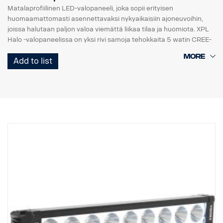
Matalaprofiilinen LED-valopaneeli, joka sopii erityisen
huomaamattomasti asennettavaksi nykyaikaisiin ajoneuvoihin,
joissa halutaan paljon valoa viemättä liikaa tilaa ja huomiota. XPL
Halo -valopaneelissa on yksi rivi samoja tehokkaita 5 watin CREE-
LED-valoja kuin PX-telineessä ja heijastimia ympäröivä Halo-
Add to list
valotehoste.
Ominaisuudet:
* Vankka alumiini/komposiittikotelo.
* Särkymätön polykarbonaattilinssi.
* Kosteudenkestävä paineenalennusventtiili.
* Raskasta käyttöä kestävä rakenne - kestää jopa 15,6 Grms:n
tärinää.
* Sisäänrakennettu EMC-häiriösuodatin (CISPR 25) – ei häiritse
ajoneuvojen elektronisia järjestelmiä.
* Aktiivinen lämpötilan säätö Prime Driven ja ETM:n avulla.
* CE-hyväksytty, RoHS-sertifioitu.
* Vesitiivis IP68/IP69K.
* Värilämpötila: 6000 kelviniä.
* Lämpötilatestattu -40°C - +80°C.
* Releen johdotus sisältyy.