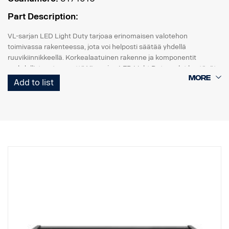
Part Description:
VL-sarjan LED Light Duty tarjoaa erinomaisen valotehon
toimivassa rakenteessa, jota voi helposti säätää yhdellä
ruuvikiinnikkeellä. Korkealaatuinen rakenne ja komponentit
mahdollistavat sen, että VL-sarjan LED Light Duty -valot kestävät
jopa 15,6 Grms:n tärinän. Sisäänrakennettu
Add to list
käänteisnapaisuussuoja auttaa estämään virheellisen
asennuksen aiheuttamat vahingot.
VL-sarjan Led Light Duty -työvalot ovat hyvän hinta-laatusuhteen
monipuolinen valikoima moniin kevyisiin kaupallisiin sovelluksiin.
Data:
Valokotelo: Vankka alumiini.
Helppo asennus, vain kaapelit + ja -.
Jännite: 9–32 volttia.
Virrankulutus: 3,75 ampeeria, 12 V
Luokitus: IP67
Hyväksyntä: ADR-hyväksytty