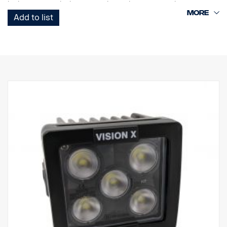
korkeapainevesiluokitus, sama leveys kuin eurooppalaisessa
rekisterikilvessä, korkea tärinänkestävyys ja korkealaatuinen
Add to list
tiiviste. UV-kestävä ja sorankestävä polykarbonaattilinssi takaa
turvallisen ajamisen pimeässä monien vuosien ajan.
DATA:
E-merkitty
Valokotelo: Vankka alumiini
Jännite: 24 V, Virrankulutus: 15 ampeeria, 24 V
IP-luokitus: IP68 & IP69K, Tärinäluokka: 15,6G
Toimintalämpötila: -40 °C – +80 °C
Korkeus: 75 mm, leveys: 85 mm, pituus: 525 mm
Linssi: Polykarbonaatti
Watit: 180 W, LED: 36 kpl x 5W
Raakaluumenit: 19 008 lm, teholliset luumenit: 13 320 lm
Valokuvio: Yhdistelmä 10° Spot ja 30/65° levitys