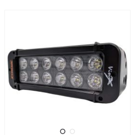
Vankka alumiini/komposiittikotelo.
Särkymätön polykarbonaattilinssi.
Kosteudenkestävä paineenalennusventtiili.
Raskasta käyttöä kestävä rakenne - kestää jopa 15,6 Grms:n
tärinää.
Sisäänrakennettu EMC-häiriösuodatin (CISPR 25) – ei häiritse
ajoneuvojen elektronisia järjestelmiä.
Aktiivinen lämpötilan säätö Prime Driven ja ETM:n avulla.
CE-hyväksytty, RoHS-sertifioitu.
Vesitiivis IP68/IP69K.
Värilämpötila: 6000 kelviniä.
Lämpötilatestattu -40°C - +80°C.
Releen johdotus sisältyy.
Mukana asennusjalat, sivusiipikiinnitys on valinnainen (tuotenro
XPL-LEM).
Halotehoste erillisessä johdossa.
Data:
E-merkitty: Kyllä
Jännite: 9-32V
Valokuvio: 10° Spot