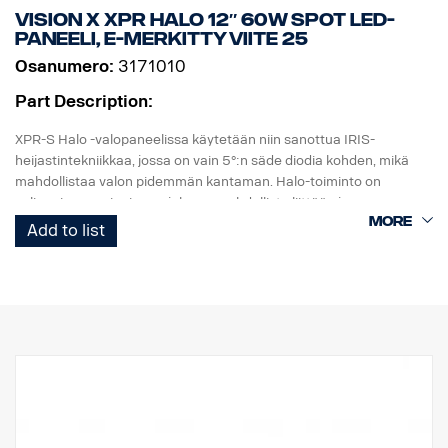
Kirkkaus: 3000 luumenia, etäisyys: 450 metriä
Vision X XPR HALO 12″ 60W Spot LED-
IP-luokka: IP68
paneeli, E-merkitty viite 25
Pituus: 156 mm, pää: 40,4 mm, runko: 26,6 mm.
Osanumero:
3171010
Paino: 222 grammaa akun kanssa
Pakkaus sisältää:
Part Description:
Fenix WF26R -taskulamppu, Fenix ARB-L21-5000 V2.0
Litiumioniakku, latausteline, magneettinen latauskaapeli,
XPR-S Halo -valopaneelissa käytetään niin sanottua IRIS-
kaulanauha, vara-O-rengas.
heijastintekniikkaa, jossa on vain 5°:n säde diodia kohden, mikä
mahdollistaa valon pidemmän kantaman. Halo-toiminto on
valinnainen ominaisuus, joka on mahdollista liittää ajoneuvon
seisontavaloon.
Add to list
OMINAISUUDET:
Käytännössä särkymätön polykarbonaattilinssi
Korkea IP-luokitus (IP 68)
Tärinänkestävä (15,6Grms)
Pieni virrankulutus suhteessa tehoon
EMC-testattu (radiohäiriöt)
50 000 tunnin käyttöikä diodilla