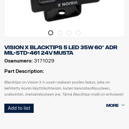
Vision X BLACKTIPS 5 LED 35W 60° ADR
MIL-STD-461 24V MUSTA
Osanumero:
3171029
Part Description:
Blacktips on Vision X:n uusin raskaan puolen lisäys, joka on
kehitetty koviin käyttökohteisiin, kuten kaivosteollisuuteen,
urakointiin, metsätalouteen jne. Tämä Blacktips-malli on erityisesti
mukautettu sotilaskäyttöön.
Blacktips käyttää uusimman sukupolven diodeja, jotka tuottavat
Add to list
jopa 80–90 luumenia wattia kohti, mikä on tällä hetkellä korkein
LED-valaistuksessa saavutettava hyötysuhde. Se tarjoaa
valtavasti valoa ja on lyömätön verrattuna muihin samankokoisiin