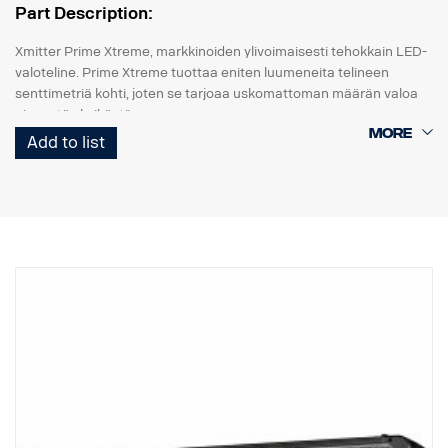
Part Description:
Xmitter Prime Xtreme, markkinoiden ylivoimaisesti tehokkain LED-
valoteline. Prime Xtreme tuottaa eniten luumeneita telineen
senttimetriä kohti, joten se tarjoaa uskomattoman määrän valoa
pienestä yksiköstä.
Add to list
Tämä on Black Edition -versio tästä LED-telineestä. Siinä on musta
tausta, joka antaa hienovaraisemman ilmeen kuin aiempi
kromitausta.
DATA:
E-merkitty
Valokotelo: Vankka alumiini
Jännite: 24 V, Virrankulutus: 3,75 ampeeria, 24 V
IP-luokka: IP68, tärinäluokka: 15,6G
Toimintalämpötila: -40 °C / +80 °C
Korkeus: 95,25 mm, syvyys: 84,07 mm, leveys: 282 mm
LED: 18 kpl 5 W
Raakaluumenit: 9 504, teholliset luumenit: 6 660
Linssi: Polykarbonaatti
Valokuvio: 10° Spot