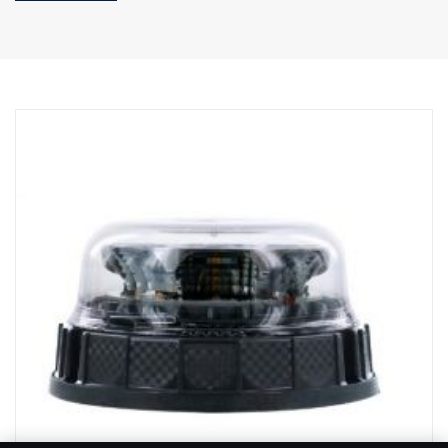
Korkeus (konsolin kanssa): 97 mm
Syvyys: 97 mm
Paino: 1 700 grammaa
Teho, kohdevalo: 60 W
Raakalumenit, kohdevalo: 6420 lm
Kantama, kohdevalo, 1Lux: 400 m
Teho, valonheitin: 70 W
Raakalumenit, valonheitin: 3550 lm
Kantama, valonheitin, 1Lux: 110 m