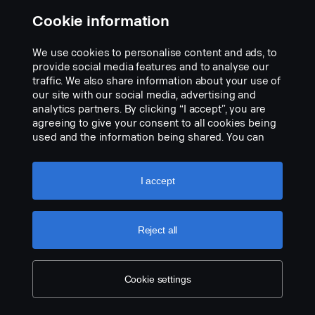
Cookie information
We use cookies to personalise content and ads, to
provide social media features and to analyse our
LED-majakka Vignal/CEA Pegasus
traffic. We also share information about your use of
our site with our social media, advertising and
Osanumero:
2960074
analytics partners. By clicking “I accept”, you are
agreeing to give your consent to all cookies being
Part Description:
used and the information being shared. You can
LED-majakka Vignal/CEA Pegasus, pinta-asennus, matala profiili
also manage your cookies by clicking the “Cookie
74 x 146 mm, läpinäkyvällä valon lasilla, 3 toimintoa: Keltainen
settings” and selecting the categories you’d like to
pyörivä, vilkkuva tai kaksoisvilkkuva valo. Multivolt 10-30 V, 9W.
accept. For a more detailed explanation of how we
I accept
ECE R10, ECE R65 -hyväksyntä.
use cookies, please visit our cookies section,
which you can find by clicking the link below this
Add to list
text.
Cookie policy
Reject all
Cookie settings