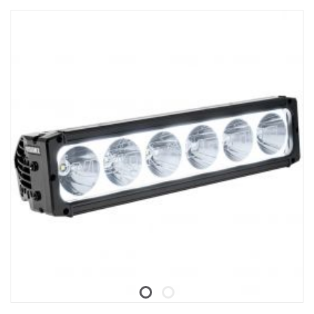
"Hallinnan tyypin" asetuksena tulee olla "External Can".
säilyttämiseksi, kun sitä ei käytetä. Taskulampussa on
Kuorma-autoissa, joissa on SESAMM7-sähköjärjestelmä, tarkista
sisäänrakennettu akun varaustason ilmaisin, ja latausjohdon voi
paikalliset hyväksyntäsäännöt GSR Cybersecurityn
irrottaa latausasemasta, jos haluat ladata taskulamppua suoraan.
olennaisuudesta, koska tuote ei sisälly Scanian kokonaisten
ajoneuvojen VWTA:han.
Fenix WF26R on luonnollisesti vesi- ja pölytiivis sekä iskunkestävä
jopa 1 metriin asti IP68-luokituksella.
Tämä taskulamppu on todellinen työhevonen, joka on aina valmis
loistamaan kirkkaasti ja pitkään, kun sitä tarvitaan.
Ominaisuudet:
Siinä on Luminus SST70 LED, jonka käyttöikä on 50 000 tuntia.
Lataustelineen voi irrottaa magneettisesta latauskaapelista.
Magneettisen lataustelineen voi kiinnittää työpöytään/seinään
kahdella ruuvilla.
Välitön aktivointi ja välitön stroboskooppi kaksoistakakytkimellä.
Käynnistysakun ja matalan jännitteen varoitus.
Valmistettu A6061-T6-alumiinista.
Premium-tyypin HAIII kova-anodisoitu kulumisenestopinnoite.
Data: