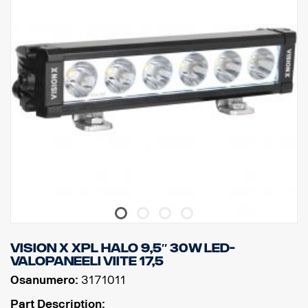
DATA:
Valokotelo: Vankka alumiini
Jännite: 11-32 V, Virrankulutus: 5 ampeeria, 12 V
IP-luokitus: IP68, Tärinäluokka: 15,6G
Toimintalämpötila: -40 °C – +80 °C
Korkeus: 70 mm, syvyys: 80 mm, leveys: 292,2 mm
Watit: 60, LED: 6
Raakaluumenit: 6 474, teholliset luumenit: 4 531
Linssi: Polykarbonaatti, Valokuvio: 6,5° Spot.
Vision X XPL HALO 9,5″ 30W LED-
VALOPANEELI viite 17,5
Osanumero:
3171011
Part Description: