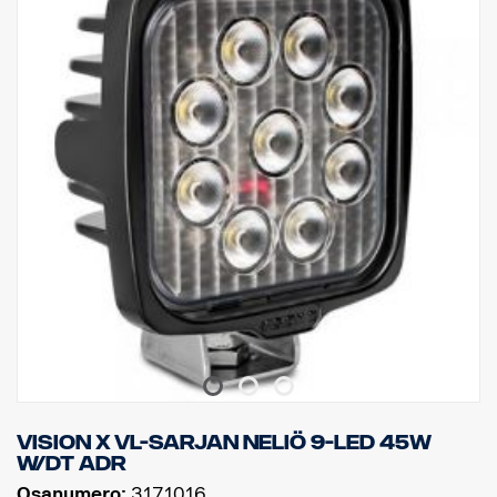
Kiinnike: Ruostumaton teräs
Sädekulma: Vaihteleva 60°/40°
Helppo asennus DT-pistokkeella
Jännite: 9–32 volttia.
Virrankulutus: 1,25 ampeeria, 12 V
Luokitus: IP68 / IP69K
Hyväksyntä: ADR-hyväksytty
Tärinäluokitus: 21 Grms
Korkeus: 72 mm, leveys: 119 mm, syvyys: 51 mm
Paino: 200 grammaa
Watit: 15
LEDien määrä: 3 x 5 W
Raakaluumenit: 1140, teholliset luumenit: 797
EMC-hyväksyntä: CISPR25 Luokka 3
ECE-hyväksyntä: Kyllä, R23
Vision X VL-sarjan neliö 9-LED 45W
W/DT ADR
Osanumero:
3171016