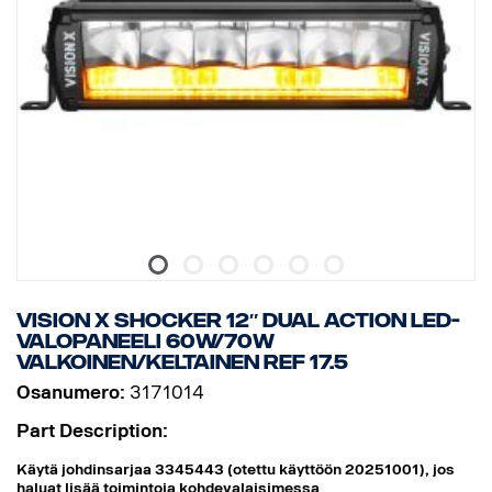
Tärinäluokitus: 15,6 G
Korkeus: 131 mm
Leveys: 110 mm
Syvyys: 60 mm
Paino: 900 grammaa
Watit: 45
LEDien määrä: 9 kpl, x 5 W
Raakaluumenit: 4752
Teholliset luumenit: 3326
EMC-hyväksyntä: CISPR25 Luokka 3.
VISION X SHOCKER 12″ DUAL ACTION LED-
VALOPANEELI 60W/70W
VALKOINEN/KELTAINEN REF 17.5
Osanumero:
3171014
Part Description:
Käytä johdinsarjaa 3345443 (otettu käyttöön 20251001), jos
haluat lisää toimintoja kohdevalaisimessa