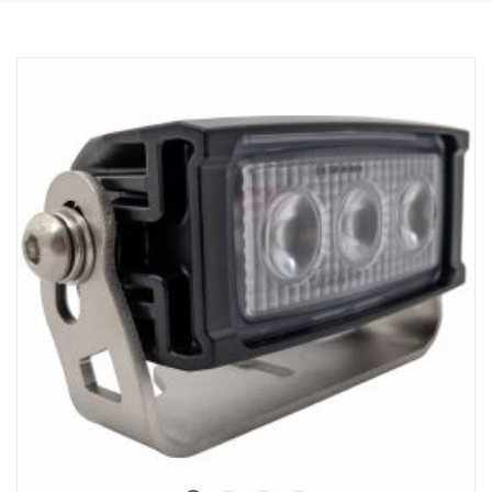
valaisimiin.
Tämä valo on MIL-STD-461-standardin mukainen. Voidaan käyttää
vain 24 V:n jännitteellä. Valokotelo ja -pidike on maalattu
kestävällä mustalla värillä, ja valon tausta on musta, mikä tekee
siitä huomaamattomamman näköisen.
Data:
LED: 5 x 7 W Cree, valon värilämpötila: 6000 K
Teholliset luumenit: 3305, Raakaluumenit: 4000
Jännite: 24V, Virrankulutus: 1,46 ampeeria, 24 V
Watit: 35 W, Kosketin: Deutsch DT04-2P
Kiinnitystyyppi: Nivelakseli ja yksi pultti
Paino: 1,00kg, Leveys: 116 mm, Korkeus: 100 mm, Syvyys: 75 mm
IP-luokka: IP69K, Tärinäluokka 21,2 Grms.
EMC-hyväksyntä: Sotilasstandardi 461F, MIL-STD-461
ADR-luokiteltu, CE-hyväksytty
Linssin materiaali: Polykarbonaatti, Kotelomateriaali: Alumiini
Valokotelon pinnoite: Merenkulkuluokan korroosionesto
Valokuvio: 60° WideFlood