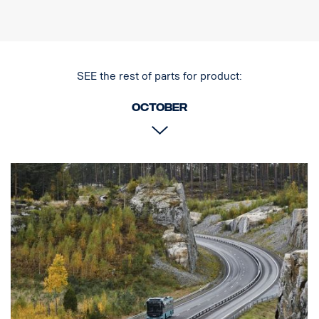
tausta, joka antaa hienovaraisemman ilmeen kuin aiempi
kromitausta.
E-merkitty
Valokotelo: Vankka alumiini
SEE the rest of parts for product:
Jännite: 24 V
Virrankulutus: 2,5 ampeeria, 24 V
October
IP-luokka: IP68
Tärinäluokka: 15,6G
Toimintalämpötila: -40 °C / +80 °C
Korkeus: 95,25 mm, syvyys: 84,07 mm, leveys: 201 mm
Watit: 60 LED: 12 kpl x 5W
Raakaluumenit: 6 336, teholliset luumenit: 4 440
Linssi: Polykarbonaatti
Valokuva: 25 ° Spot