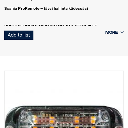
Scania ProRemote – täysi hallinta kädessäsi
UUSI HALLINNAN TASO SCANIA-KULJETTAJILLE
Scania ProRemote on enemmän kuin pelkkä työkalu – se on
Add to list
älykäs hallintajärjestelmä, joka helpottaa ja tehostaa työpäivääsi.
Olitpa ohjaamon ulkopuolella, lastaamassa, säätämässä
jousituksen korkeutta tai seuraamassa moottorin tietoja, sinulla on
täysi hallinta – suoraan kädessäsi.
REAALIAIKAINEN VALVONTA – TURVALLISUUTTA JA
TARKKUUTTA REAALIAJASSA
Scania ProRemoten avulla kuljettaja voi valvoa kuorman painoa
ajoneuvon ulkopuolelta reaaliajassa. Näin varmistetaan, että
jokainen kuorma on täydellisesti tasapainossa sekä
painorajoitusten että alan määräysten mukainen.
ÄLYKÄS KUORMAN SÄÄTÖ
Automaattisen akselintunnistuksen avulla vastaanotinyksikkö
tunnistaa mahdollisen perävaunun akselien lukumäärän. Saat
välittömästi turvalliseen ja tehokkaaseen lastaukseen tarvittavat