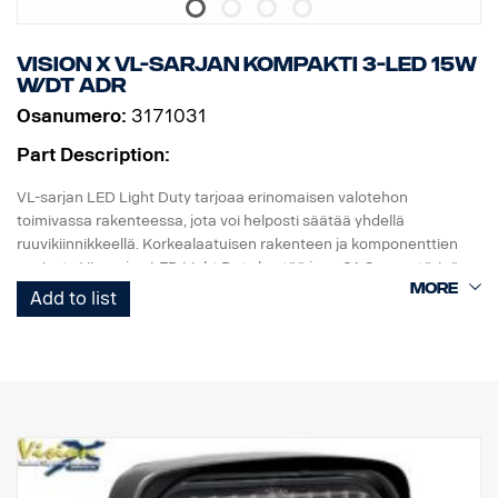
Vision X VL-sarjan kompakti 3-LED 15W
W/DT ADR
Osanumero:
3171031
Part Description:
VL-sarjan LED Light Duty tarjoaa erinomaisen valotehon
toimivassa rakenteessa, jota voi helposti säätää yhdellä
ruuvikiinnikkeellä. Korkealaatuisen rakenteen ja komponenttien
ansiosta VL-sarjan LED Light Duty kestää jopa 21 Grms:n tärinän.
Sisäänrakennettu käänteisnapaisuussuoja auttaa estämään
Add to list
virheellisen asennuksen aiheuttamat vahingot.
VL-sarjan Led Light Duty -työvalot ovat hyvän hinta-laatusuhteen
monipuolinen valikoima moniin kevyisiin kaupallisiin sovelluksiin.
Data:
Valokotelo: Komposiitti
Linssi: Polykarbonaatti