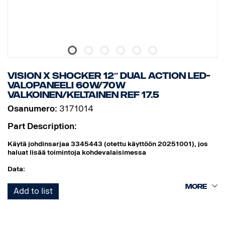
VISION X SHOCKER 12″ DUAL ACTION LED-
VALOPANEELI 60W/70W
VALKOINEN/KELTAINEN REF 17.5
Osanumero:
3171014
Part Description:
Käytä johdinsarjaa 3345443 (otettu käyttöön 20251001), jos
haluat lisää toimintoja kohdevalaisimessa
Data:
Leveys: 304 mm
Add to list
Korkeus (konsolin kanssa): 97 mm
Syvyys: 97 mm
Paino: 1 700 grammaa