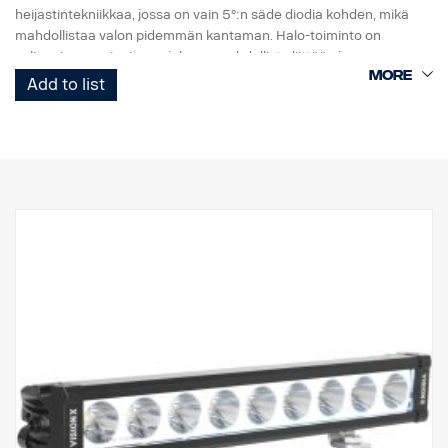
heijastintekniikkaa, jossa on vain 5°:n säde diodia kohden, mikä
mahdollistaa valon pidemmän kantaman. Halo-toiminto on
valinnainen ominaisuus, joka on mahdollista liittää ajoneuvon
seisontavaloon.
Add to list
OMINAISUUDET:
Käytännössä särkymätön polykarbonaattilinssi
Korkea IP-luokitus (IP 68)
Tärinänkestävä (15,6Grms)
Pieni virrankulutus suhteessa tehoon
EMC-testattu (radiohäiriöt)
50 000 tunnin käyttöikä diodilla
DATA:
Valokotelo: Vankka alumiini
Jännite: 11-32 V, Virrankulutus: 5 ampeeria, 12 V
IP-luokitus: IP68, Tärinäluokka: 15,6G
Toimintalämpötila: -40 °C – +80 °C
Korkeus: 70 mm, syvyys: 80 mm, leveys: 292,2 mm
Watit: 60, LED: 6