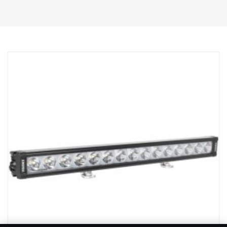
Ominaisuudet:
Vankka alumiini/komposiittikotelo.
Särkymätön polykarbonaattilinssi.
Kosteudenkestävä paineenalennusventtiili.
Raskasta käyttöä kestävä rakenne - kestää jopa 15,6 Grms:n
tärinää.
Sisäänrakennettu EMC-häiriösuodatin (CISPR 25) – ei häiritse
ajoneuvojen elektronisia järjestelmiä.
Aktiivinen lämpötilan säätö Prime Driven ja ETM:n avulla.
CE-hyväksytty, RoHS-sertifioitu.
Vesitiivis IP68/IP69K.
Värilämpötila: 6000 kelviniä
Lämpötilatestattu -40°C - +80°C.
Releen johdotus sisältyy.
Mukana asennusjalat, sivusiipikiinnitys on valinnainen
Halotehoste erillisessä johdossa.
DATA:
E-merkitty, Jännite: 9-32V, Valokuvio: 10° Spot
Korkeus: 52 mm, leveys: 61 mm, pituus: 335 mm