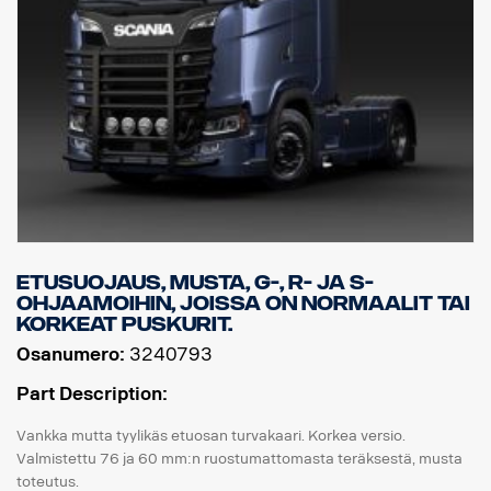
Etusuojaus, Musta, G-, R- ja S-
ohjaamoihin, joissa on normaalit tai
korkeat puskurit.
Osanumero:
3240793
Part Description:
Vankka mutta tyylikäs etuosan turvakaari. Korkea versio.
Valmistettu 76 ja 60 mm:n ruostumattomasta teräksestä, musta
toteutus.