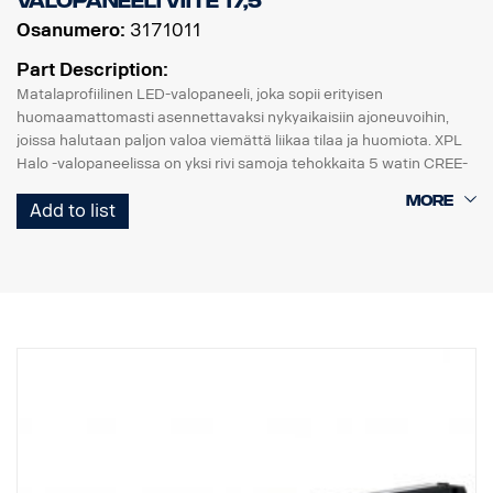
VALOPANEELI viite 17,5
Osanumero:
3171011
Part Description:
Matalaprofiilinen LED-valopaneeli, joka sopii erityisen
huomaamattomasti asennettavaksi nykyaikaisiin ajoneuvoihin,
joissa halutaan paljon valoa viemättä liikaa tilaa ja huomiota. XPL
Halo -valopaneelissa on yksi rivi samoja tehokkaita 5 watin CREE-
LED-valoja kuin PX-telineessä ja heijastimia ympäröivä Halo-
Add to list
valotehoste.
Ominaisuudet:
* Vankka alumiini/komposiittikotelo.
* Särkymätön polykarbonaattilinssi.
* Kosteudenkestävä paineenalennusventtiili.
* Raskasta käyttöä kestävä rakenne - kestää jopa 15,6 Grms:n
tärinää.
* Sisäänrakennettu EMC-häiriösuodatin (CISPR 25) – ei häiritse
ajoneuvojen elektronisia järjestelmiä.
* Aktiivinen lämpötilan säätö Prime Driven ja ETM:n avulla.
* CE-hyväksytty, RoHS-sertifioitu.
* Vesitiivis IP68/IP69K.