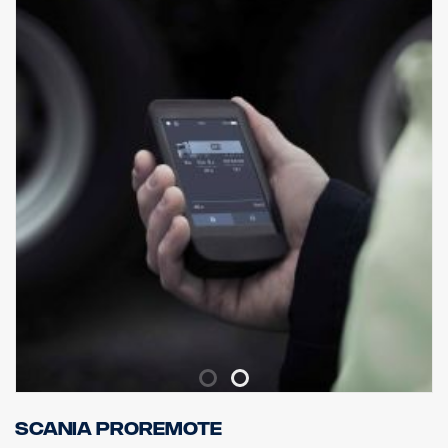
normaalit tai korkeat puskurit. 0 mm ulkoneva puskuri on
suositeltava parasta mahdollista maavaraa varten, mutta tämä
sopii myös 40 mm ulkoneviin puskureihin.
EI sovi mataliin puskureihin eikä ulkoneviin "XT"-teräspuskureihin.
Asennuslaitteisto, 8 x valokiinnikkeet ja asennusohjeet toimitetaan
mukana.
( Ei sisällä valoja )
Scania ProRemote