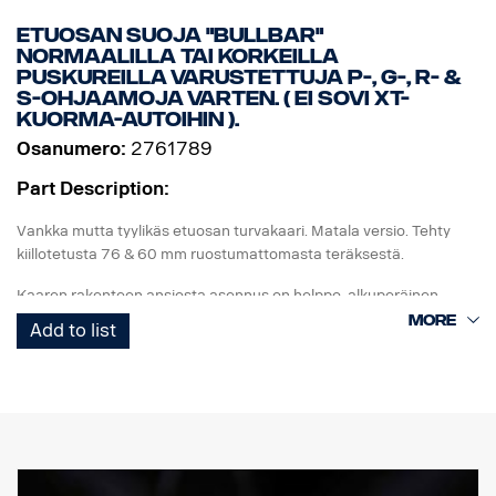
Etuosan suoja "Bullbar"
normaalilla tai korkeilla
puskureilla varustettuja P-, G-, R- &
S-ohjaamoja varten. ( Ei sovi XT-
kuorma-autoihin ).
Osanumero:
2761789
Part Description:
Vankka mutta tyylikäs etuosan turvakaari. Matala versio. Tehty
kiillotetusta 76 & 60 mm ruostumattomasta teräksestä.
Kaaren rakenteen ansiosta asennus on helppo, alkuperäinen
vetoaisa on helposti taitettavissa, käytettävissä ja käsillä, koska
Add to list
alaosan putket voidaan irrottaa helposti ilman työkaluja.
Pystysuorat putket on myös helppo irrottaa vaihtoa varten, jos ne
vaurioituvat. Kaaressa on myös valmiit asennuskohdat LED-
valopalkeille, ja valinnaiset erityiskiinnikkeet ylempiä pystypalkkeja
varten. Johdinsarja on esivedetty alaosaan.
Tehty asennettavaksi Scanian P-, G-, R- & S-ohjaamoihin, joissa on