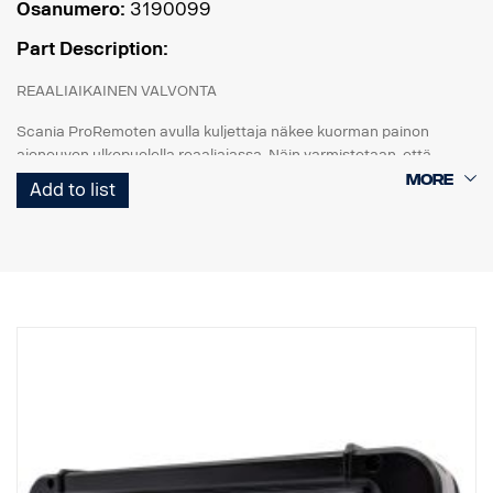
Osanumero:
3190099
Part Description:
REAALIAIKAINEN VALVONTA
Scania ProRemoten avulla kuljettaja näkee kuorman painon
ajoneuvon ulkopuolella reaaliajassa. Näin varmistetaan, että
jokainen kuorma on täydellisesti tasapainossa ja painorajoitusten
Add to list
ja alan määräysten mukainen.
MUKAUTETTU SCANIALLE
Suunniteltu vain Scanian kuorma-autoja varten. Järjestelmässä on
3,5-tuumainen kosketusnäyttö (1 200 nit), joka takaa
kristallinkirkkaan näkyvyyden, joten käytettävissäsi ovat aina
tarkkaan lastaamiseen tarvittavat työkalut. Toimii NTG-sukupolven
kanssa, kuorma-autoille, joissa on SESAMM7-sähköjärjestelmä,
Tarkista paikalliset hyväksyntäsäännöt GSR Cybersecurityn
olennaisuudesta, koska tuote ei sisälly Scanian kokonaisten
ajoneuvojen VWTA:han.