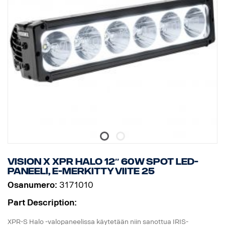
* Värilämpötila: 6000 kelviniä.
* Lämpötilatestattu -40°C - +80°C.
* Releen johdotus sisältyy.
* Mukana asennusjalat, sivusiipikiinnitys on valinnainen
* Halotehoste erillisessä johdossa.
DATA:
E-merkitty, Jännite: 9-32V, Valokuvio: 10° Spot
Korkeus: 52 mm, leveys: 61 mm, pituus: 239 mm,
Paino: 0,74 kg
LED: 6 x 5 W, Watit: 30 W
Virrankulutus, 12V: 2,5 A
Raakaluumenit: 3210, teholliset luumenit: 2247
Kantama, 1Lux: 280 m
Vision X XPR HALO 12″ 60W Spot LED-
paneeli, E-merkitty viite 25
Osanumero:
3171010
Part Description:
XPR-S Halo -valopaneelissa käytetään niin sanottua IRIS-