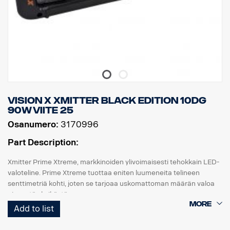
Vision X Xmitter BLACK EDITION 10dg
90W viite 25
Osanumero:
3170996
Part Description:
Xmitter Prime Xtreme, markkinoiden ylivoimaisesti tehokkain LED-
valoteline. Prime Xtreme tuottaa eniten luumeneita telineen
senttimetriä kohti, joten se tarjoaa uskomattoman määrän valoa
pienestä yksiköstä.
Add to list
Tämä on Black Edition -versio tästä LED-telineestä. Siinä on musta
tausta, joka antaa hienovaraisemman ilmeen kuin aiempi