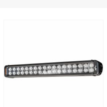
kromitausta.
DATA:
E-merkitty
Valokotelo: Vankka alumiini
Jännite: 24 V, Virrankulutus: 3,75 ampeeria, 24 V
IP-luokka: IP68, tärinäluokka: 15,6G
Toimintalämpötila: -40 °C / +80 °C
Korkeus: 95,25 mm, syvyys: 84,07 mm, leveys: 282 mm
LED: 18 kpl 5 W
Raakaluumenit: 9 504, teholliset luumenit: 6 660
Linssi: Polykarbonaatti
Valokuvio: 10° Spot