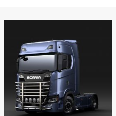
Pystysuorat putket on myös helppo irrottaa vaihtoa varten, jos ne
vaurioituvat. Kaaressa on myös valmiit asennuskohdat LED-
valopalkeille, ja valinnaiset erityiskiinnikkeet ylempiä pystypalkkeja
varten. Johdinsarja on esivedetty alaosaan.
Tehty asennettavaksi Scanian P-, G-, R- & S-ohjaamoihin, joissa on
normaalit tai korkeat puskurit. 0 mm ulkoneva puskuri on
suositeltava parasta mahdollista maavaraa varten, mutta tämä
sopii myös 40 mm ulkoneviin puskureihin.
EI sovi mataliin puskureihin eikä ulkoneviin "XT"-teräspuskureihin.
Asennuslaitteisto, 8 x valokiinnikkeet ja asennusohjeet toimitetaan
mukana.
( Ei sisällä valoja )