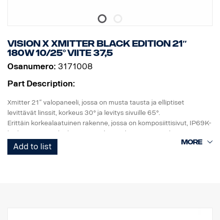
Vision X Xmitter BLACK EDITION 21″
180W 10/25° viite 37,5
Osanumero:
3171008
Part Description:
Xmitter 21″ valopaneeli, jossa on musta tausta ja elliptiset
levittävät linssit, korkeus 30° ja levitys sivuille 65°.
Erittäin korkealaatuinen rakenne, jossa on komposiittisivut, IP69K-
korkeapainevesiluokitus, sama leveys kuin eurooppalaisessa
rekisterikilvessä, korkea tärinänkestävyys ja korkealaatuinen
Add to list
tiiviste. UV-kestävä ja sorankestävä polykarbonaattilinssi takaa
turvallisen ajamisen pimeässä monien vuosien ajan.
DATA:
E-merkitty
Valokotelo: Vankka alumiini
Jännite: 24 V, Virrankulutus: 15 ampeeria, 24 V