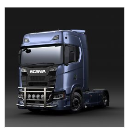
varten. Johdinsarja on esivedetty alaosaan.
Tehty asennettavaksi Scanian G-, R- & S-ohjaamoihin, joissa on
normaalit tai korkeat puskurit. 0 mm ulkoneva puskuri on
suositeltava parasta mahdollista maavaraa varten, mutta tämä
sopii myös 40 mm ulkoneviin puskureihin.
P-ohjaamoihin suositellaan matalaa versiota, osanro 2761789.
EI sovi mataliin puskureihin eikä ulkoneviin "XT"-teräspuskureihin.
Asennuslaitteisto, merkin pidin, 8 x valokiinnikkeet ja
asennusohjeet toimitetaan mukana.
( Ei sisällä valoja )