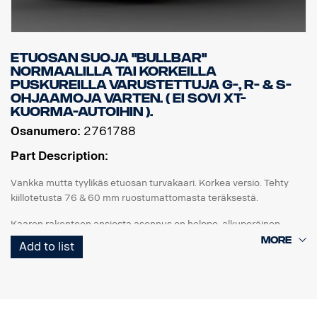
Etuosan suoja "Bullbar"
normaalilla tai korkeilla
puskureilla varustettuja G-, R- & S-
ohjaamoja varten. ( Ei sovi XT-
kuorma-autoihin ).
Osanumero:
2761788
Part Description:
Vankka mutta tyylikäs etuosan turvakaari. Korkea versio. Tehty
kiillotetusta 76 & 60 mm ruostumattomasta teräksestä.
Kaaren rakenteen ansiosta asennus on helppo, alkuperäinen
vetoaisa on helposti taitettavissa, käytettävissä ja käsillä, koska
Add to list
alaosan putket voidaan irrottaa helposti ilman työkaluja.
Pystysuorat putket on myös helppo irrottaa vaihtoa varten, jos ne
vaurioituvat. Kaaressa on myös valmiit asennuskohdat LED-
valopalkeille, ja valinnaiset erityiskiinnikkeet ylempiä pystypalkkeja