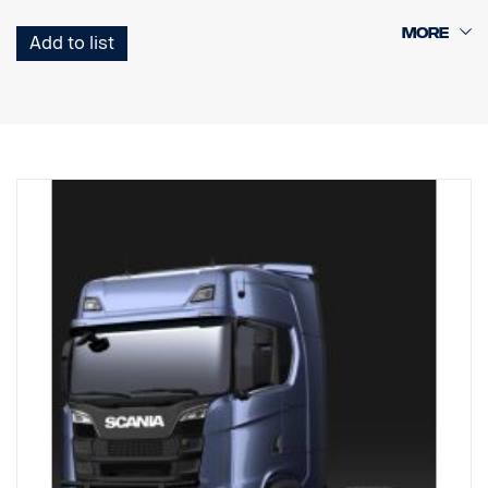
Kaaren rakenteen ansiosta asennus on helppo, alkuperäinen
Add to list
vetoaisa on helposti taitettavissa, käytettävissä ja käsillä, koska
alaosan putket voidaan irrottaa helposti ilman työkaluja.
Pystysuorat putket on myös helppo irrottaa vaihtoa varten, jos ne
vaurioituvat. Kaaressa on myös valmiit asennuskohdat LED-
valopalkeille, ja valinnaiset erityiskiinnikkeet ylempiä pystypalkkeja
varten. Johdinsarja on esivedetty alaosaan.
Tehty asennettavaksi Scanian G-, R- & S-ohjaamoihin, joissa on
normaalit tai korkeat puskurit. 0 mm ulkoneva puskuri on
suositeltava parasta mahdollista maavaraa varten, mutta tämä
sopii myös 40 mm ulkoneviin puskureihin.
P-ohjaamoihin suositellaan matalaa versiota, osanro 3240794.
EI sovi mataliin puskureihin eikä ulkoneviin "XT"-teräspuskureihin.
Asennuslaitteisto, merkin pidin, 8 x valokiinnikkeet ja
asennusohjeet toimitetaan mukana.
( Ei sisällä valoja )