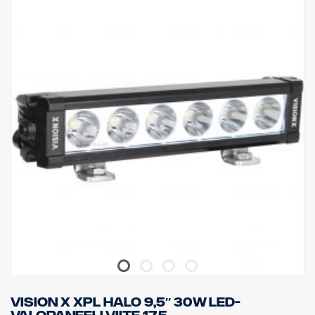
IP-luokitus: IP68 & IP69K, Tärinäluokka: 15,6G
Toimintalämpötila: -40 °C – +80 °C
Korkeus: 75 mm, leveys: 85 mm, pituus: 525 mm
Linssi: Polykarbonaatti
Watit: 180 W, LED: 36 kpl x 5W
Raakaluumenit: 19 008 lm, teholliset luumenit: 13 320 lm
Valokuvio: Yhdistelmä 10° Spot ja 30/65° levitys
Vision X XPL HALO 9,5″ 30W LED-