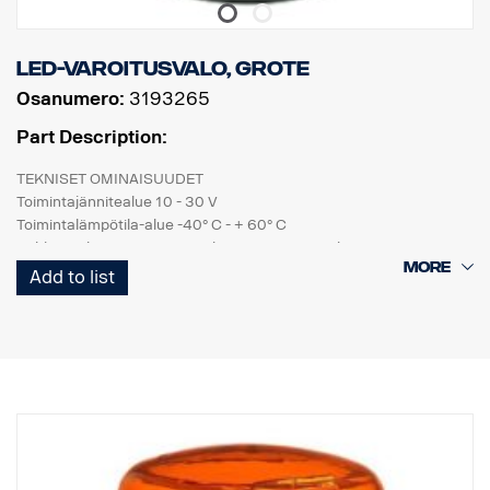
LED-varoitusvalo, Grote
Osanumero:
3193265
Part Description:
TEKNISET OMINAISUUDET
Toimintajännitealue 10 - 30 V
Toimintalämpötila-alue -40° C - + 60° C
Pohja PC, koristerengas PC, linssi PC, sisäinen linssi PC
Toimintalämpötila-alue -40° C - + 60° C
Add to list
MEKAANISET OMINAISUUDET
Kiinnitysruuvi
Tiivistys Tiivisterengas
Liitäntäruuvi: 500 mm johdin
IP-luokka IP67