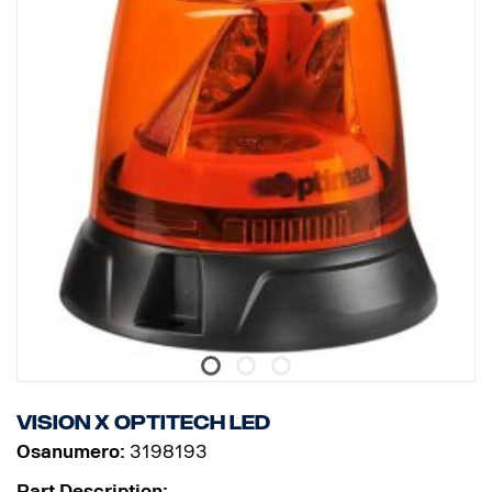
Vision X Optitech LED
Osanumero:
3198193
Part Description: