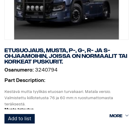
Etusuojaus, Musta, P-, G-, R- ja S-
ohjaamoihin, joissa on normaalit tai
korkeat puskurit.
Osanumero:
3240794
Part Description:
Kestävä mutta tyylikäs etuosan turvakaari. Matala versio.
Valmistettu kiillotetusta 76 ja 60 mm:n ruostumattomasta
teräksestä.
Musta toteutus
Add to list
Kaaren rakenteen ansiosta asennus on helppo, alkuperäinen
vetoaisa on helposti taitettavissa, käytettävissä ja käsillä, koska
alaosan putket voidaan irrottaa helposti ilman työkaluja.