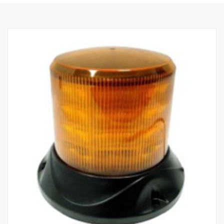
Teho, kohdevalo: 60 W
Raakalumenit, kohdevalo: 6420 lm
Kantama, kohdevalo, 1Lux: 400 m
Teho, valonheitin: 70 W
Raakalumenit, valonheitin: 3550 lm
Ulottuvuus, valonheitin, 1Lux: 110 m