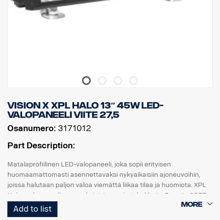
Raakaluumenit: 6 474, teholliset luumenit: 4 531
Linssi: Polykarbonaatti, Valokuvio: 6,5° Spot.
Vision X XPL HALO 13″ 45W LED-
valopaneeli viite 27,5
Osanumero:
3171012
Part Description:
Matalaprofiilinen LED-valopaneeli, joka sopii erityisen
huomaamattomasti asennettavaksi nykyaikaisiin ajoneuvoihin,
joissa halutaan paljon valoa viemättä liikaa tilaa ja huomiota. XPL
Halo -valopaneelissa on yksi rivi samoja tehokkaita 5 watin CREE-
LED-valoja kuin PX-telineessä ja heijastimia ympäröivä Halo-
Add to list
valotehoste.