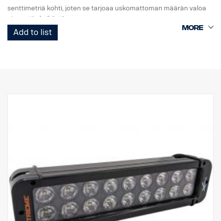
senttimetriä kohti, joten se tarjoaa uskomattoman määrän valoa
pienestä yksiköstä.
Add to list
Tämä on Black Edition -versio tästä LED-telineestä. Siinä on musta
tausta, joka antaa hienovaraisemman ilmeen kuin aiempi
kromitausta.
E-merkitty
Valokotelo: Vankka alumiini
Jännite: 24 V
Virrankulutus: 2,5 ampeeria, 24 V
IP-luokka: IP68
Tärinäluokka: 15,6G
Toimintalämpötila: -40 °C / +80 °C
Korkeus: 95,25 mm, syvyys: 84,07 mm, leveys: 201 mm
Watit: 60 LED: 12 kpl x 5W
Raakaluumenit: 6 336
Teholliset luumenit: 4 440
Linssi: Polykarbonaatti
Valokuvio: 10 ° Spot