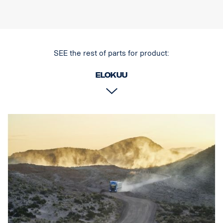
tausta, joka antaa hienovaraisemman ilmeen kuin aiempi
kromitausta.
E-merkitty
Valokotelo: Vankka alumiini
SEE the rest of parts for product:
Jännite: 24 V
Virrankulutus: 2,5 ampeeria, 24 V
Elokuu
IP-luokka: IP68
Tärinäluokka: 15,6G
Toimintalämpötila: -40 °C / +80 °C
Korkeus: 95,25 mm, syvyys: 84,07 mm, leveys: 201 mm
Watit: 60 LED: 12 kpl x 5W
Raakaluumenit: 6 336, teholliset luumenit: 4 440
Linssi: Polykarbonaatti
Valokuva: 25 ° Spot