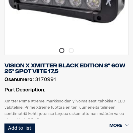
Vision X Xmitter Black Edition 8" 60W
25° Spot viite 17,5
Osanumero:
3170991
Part Description:
Xmitter Prime Xtreme, markkinoiden ylivoimaisesti tehokkain LED-
valoteline. Prime Xtreme tuottaa eniten luumeneita telineen
senttimetriä kohti, joten se tarjoaa uskomattoman määrän valoa
pienestä yksiköstä.
Add to list
Tämä on Black Edition -versio tästä LED-telineestä. Siinä on musta