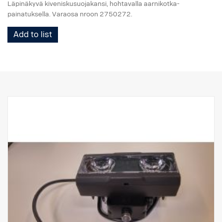
Läpinäkyvä kiveniskusuojakansi, hohtavalla aarnikotka-
painatuksella. Varaosa nroon 2750272.
Add to list