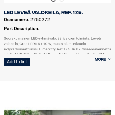
LED Leveä valokeila, Ref. 17.5.
Osanumero:
2750272
Part Description:
Suorakulmainen LED-ryhmävalo, äärivalojen toiminta. Leveä
valokeila, Cree LEDit 6 x 10 W, musta alumiinikotelo.
Polykarbonaattilinssi. E-merkitty. Ref 17.5. IP 67. Sisäänrakennettu
johdin AMP-liittimellä. W 245 mm, D 101 mm, H sis. kiinnike 158
mm.
Add to list
Sarjaan sisältyy läpinäkyvä kiveniskusuojakansi, hohtavalla
aarnikotka-painatuksella.