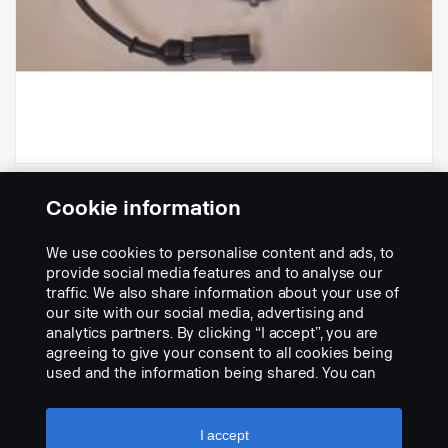
LED, leveä valokeila, Ref. 25.
Cookie information
Osanumero:
2781600
We use cookies to personalise content and ads, to
Part Description:
provide social media features and to analyse our
traffic. We also share information about your use of
Kompakti Scania-merkkinen, suorakulmainen LED-ryhmävalo,
our site with our social media, advertising and
leveä valokeila. 2 erillistä heijastinta optisilla valon laseilla.
analytics partners. By clicking “I accept”, you are
Monijännite 16-33 V. 33 W, musta alumiinikotelo
agreeing to give your consent to all cookies being
sisäänrakennetuin jäähdytysrivoin. Polykarbonaattilasi. CoreTex-
used and the information being shared. You can
kalvoventtiili. E-merkitty. Ref. 25.IP 69. EMC CISPR25 luokka 5.
Add to list
also manage your cookies by clicking the “Cookie
Sisäänrakennettu johdin DT-liittimellä. L 139 mm, S 74 mm, K ml.
settings” and selecting the categories you’d like to
kiinnike 80 mm.
accept. For a more detailed explanation of how we
I accept