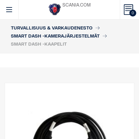
SCANIA.COM
0
TURVALLISUUS & VARKAUDENESTO
SMART DASH -KAMERAJÄRJESTELMÄT
SMART DASH -KAAPELIT