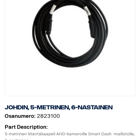
johdin, 5-metrinen, 6-nastainen
Osanumero:
2823100
Part Description:
5-metrinen liitäntäkaapeli AHD-kameroille Smart Dash -mallistolle,