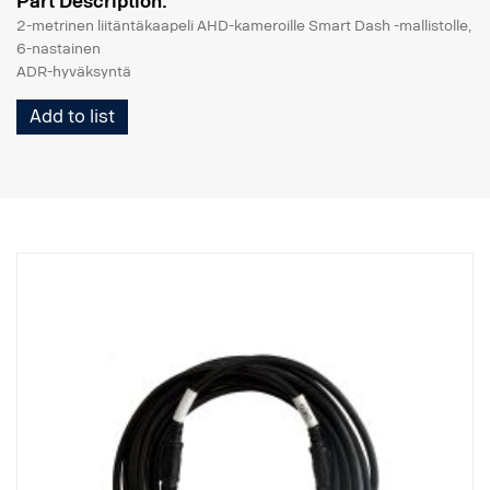
Part Description:
2-metrinen liitäntäkaapeli AHD-kameroille Smart Dash -mallistolle,
6-nastainen
ADR-hyväksyntä
Add to list