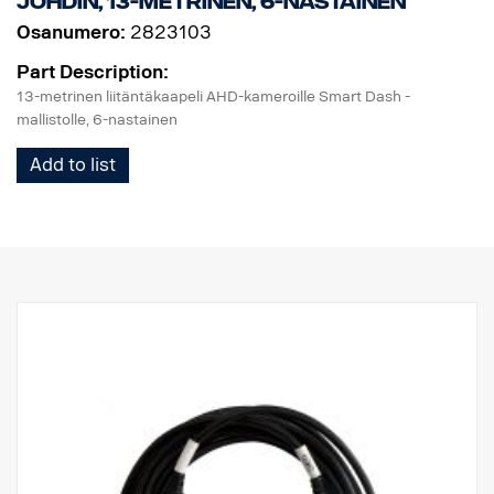
johdin, 13-metrinen, 6-nastainen
Osanumero:
2823103
Part Description:
13-metrinen liitäntäkaapeli AHD-kameroille Smart Dash -
mallistolle, 6-nastainen
Add to list