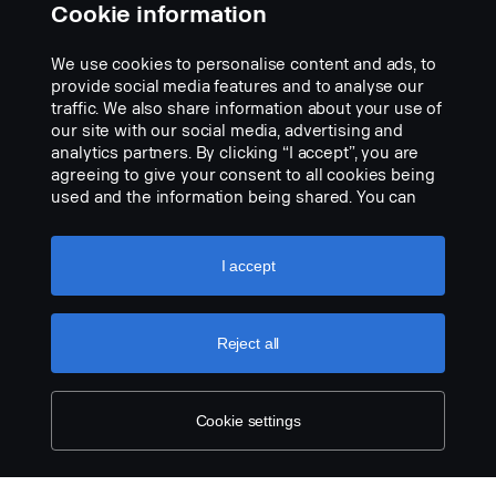
Cookie information
Scanian suunnittelema istuinsuoja mustaa, kestävää kangasta,
vaaleanharmaat kontrastisaumat ja brodeerattu Scania-logo.
We use cookies to personalise content and ads, to
Add to list
provide social media features and to analyse our
traffic. We also share information about your use of
our site with our social media, advertising and
analytics partners. By clicking “I accept”, you are
agreeing to give your consent to all cookies being
used and the information being shared. You can
also manage your cookies by clicking the “Cookie
settings” and selecting the categories you’d like to
accept. For a more detailed explanation of how we
I accept
use cookies, please visit our cookies section,
Musta kangas, taitettava istuin
which you can find by clicking the link below this
text.
Cookie policy
Osanumero:
3346581
Reject all
Part Description:
Scanian suunnittelema istuinsuoja mustaa, kestävää kangasta,
Cookie settings
vaaleanharmaat kontrastisaumat ja brodeerattu Scania-logo.
Add to list