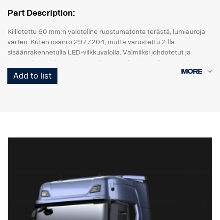
Part Description:
Kiillotettu 60 mm:n valoteline ruostumatonta terästä, lumiauroja
varten. Kuten osanro 2977204, mutta varustettu 2:lla
sisäänrakennetulla LED-vilkkuvalolla. Valmiiksi johdotetut ja
kiinteät kannakkeet 4 lisävalolle + 2 vaihtolampulle ajovaloja
varten. (Lamput eivät sisälly.) .
Add to list
Parannettu johtosarja 4:n ksenonvalon ballastin ohjausta varten
käynnistysvirran aikana.
Korvaa osan nro 2706275,