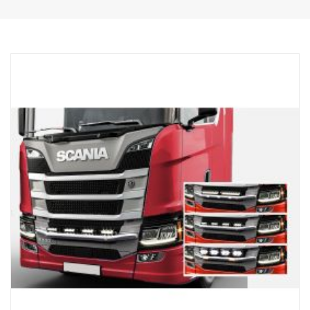
Materiaali AISI304
Putken läpimitta 70 mm
Kiillotettu pinta
Tuote on hyväksytty UNECE R61 -asetuksen mukaisesti.
Valot
Valaisimien kiinnityspisteiden lukumäärä 4 kiinteää pidintä
Johdotus johdin 4 valolle