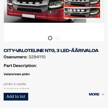
City-valoteline NTG, 3 LED-äärivaloa
Osanumero:
3294110
Part Description:
Valaisimen pidin
johdin 4 valolle
4 kiinteää pidintä
3 valkoista LEDiä
Add to list
Tuote