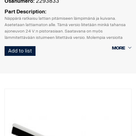
Osanumero:
2293833
Part Description:
Näppärä ratkaisu lattian pitämiseen lämpimänä ja kuivana.
Asetetaan lattiamaton alle. Tämä versio liitetään minkä tahansa
ajoneuvon 24 V:n pistorasiaan. Saatavana on myös
lämmitettävään istuimeen liitettävä versio. Molempia versioita
voidaan käyttää joko kuljettajan tai matkustajan puolella.
Add to list