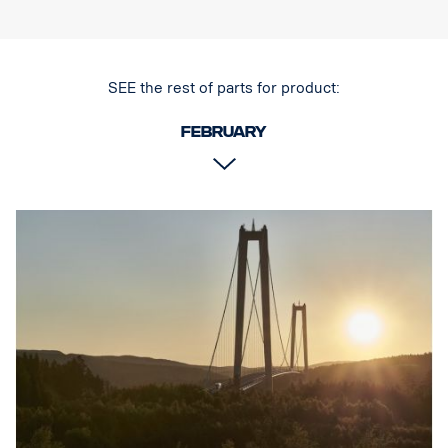
Materiaali AISI304
Materiaalin päämitta70 mm
Kiillotettu pinta
SEE the rest of parts for product:
Tuote on hyväksytty UNECE R61 -säädöksen mukaisesti.
February
Valot
Valojen kiinnityspisteiden lukumäärä tk 4 kiinteää pidintä
Kaapelointi johdin 4 valolle