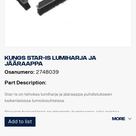
Kungs Star-Is lumiharja ja
jääraappa
Osanumero:
2748039
Part Description:
Star-Is on tehokas lumiharja ja jääraappa puhdistukseen
kaikenlaisissa lumiolosuhteissa.
Star-Isin harjapäässä on integroitu kumiraappa, joka poistaa
veden ja raskaan lumen. Harjapää voidaan asettaa kahteen
Add to list
asentoon, joko T-muotoon tai suoraan.
Kahva on teleskooppinen ja säädettävissä portaattomasti hyvin