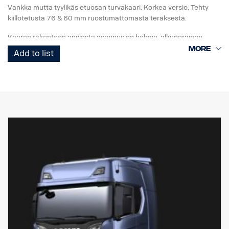
Vankka mutta tyylikäs etuosan turvakaari. Korkea versio. Tehty
kiillotetusta 76 & 60 mm ruostumattomasta teräksestä.
Kaaren rakenteen ansiosta asennus on helppo, alkuperäinen
vetoaisa on helposti taitettavissa, käytettävissä ja käsillä, koska
Add to list
alaosan putket voidaan irrottaa helposti ilman työkaluja.
Pystysuorat putket on myös helppo irrottaa vaihtoa varten, jos ne
vaurioituvat. Kaaressa on myös valmiit asennuskohdat LED-
valopalkeille, ja valinnaiset erityiskiinnikkeet ylempiä pystypalkkeja
varten. Johdinsarja on esivedetty alaosaan.
Tehty asennettavaksi Scanian G-, R- & S-ohjaamoihin, joissa on
normaalit tai korkeat puskurit. 0 mm ulkoneva puskuri on
suositeltava parasta mahdollista maavaraa varten, mutta tämä
sopii myös 40 mm ulkoneviin puskureihin.
P-ohjaamoihin suositellaan matalaa versiota, osanro 2761789.
EI sovi mataliin puskureihin eikä ulkoneviin "XT"-teräspuskureihin.
Asennuslaitteisto, merkin pidin, 8 x valokiinnikkeet ja
asennusohjeet toimitetaan mukana.