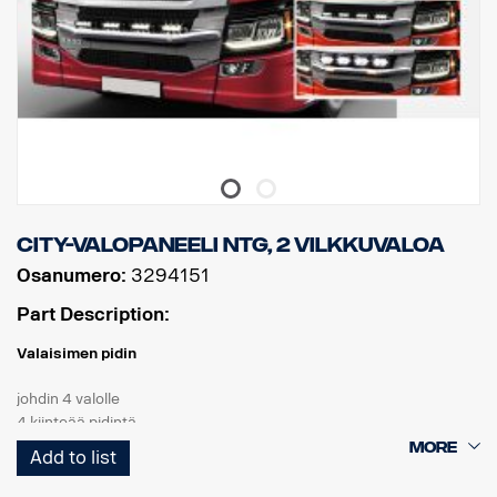
City-valopaneeli NTG, 2 vilkkuvaloa
Osanumero:
3294151
Part Description:
Valaisimen pidin
johdin 4 valolle
4 kiinteää pidintä
2 vilkkuvaloa
Add to list
Tuote