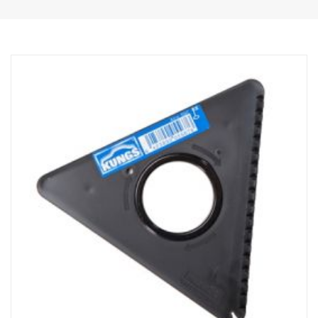
pitkäksi. T-muodossa pituus on 820-1140 mm ja suorana se on
930-1250 mm.