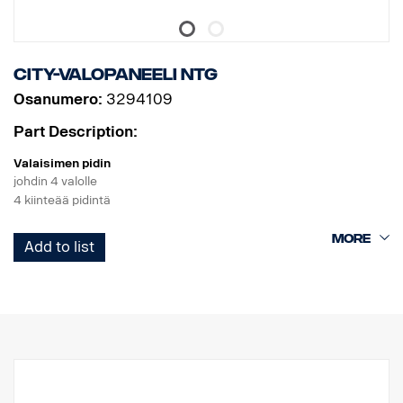
City-valopaneeli NTG
Osanumero:
3294109
Part Description:
Valaisimen pidin
johdin 4 valolle
4 kiinteää pidintä
Tuote
Add to list
Materiaali AISI304
Materiaalin päämitta70 mm
Kiillotettu pinta
Tuote on hyväksytty UNECE R61 -säädöksen mukaisesti.
Valot
Valojen kiinnityspisteiden lukumäärä tk 4 kiinteää pidintä
Kaapelointi johdin 4 valolle