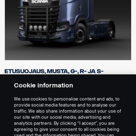
( Ei sisällä valoja )
Etusuojaus, Musta, G-, R- ja S-
ohjaamoihin, joissa on normaalit tai
korkeat puskurit.
Cookie information
Osanumero:
3240793
We use cookies to personalise content and ads, to
Part Description:
provide social media features and to analyse our
traffic. We also share information about your use of
Vankka mutta tyylikäs etuosan turvakaari. Korkea versio.
our site with our social media, advertising and
Valmistettu 76 ja 60 mm:n ruostumattomasta teräksestä, musta
analytics partners. By clicking “I accept”, you are
toteutus.
agreeing to give your consent to all cookies being
used and the information being shared. You can