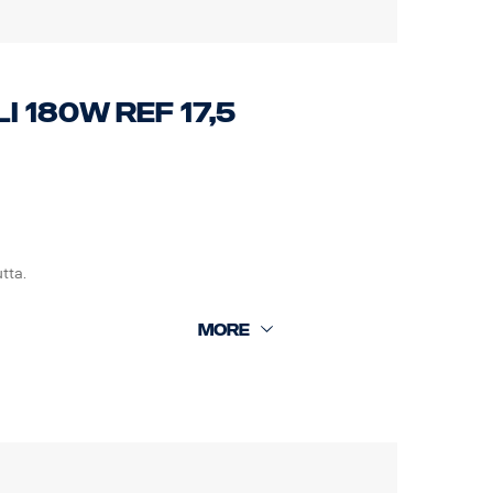
 180W ref 17,5
REACH
tta.