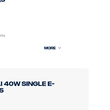
tta.
I 40W SINGLE E-
5
H, E-merkitty: Kyllä, viite: 12.5