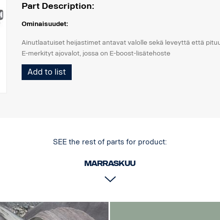
Part Description:
Ominaisuudet:
Ainutlaatuiset heijastimet antavat valolle sekä leveyttä että pituu
E-merkityt ajovalot, jossa on E-boost-lisätehoste
Tyylikäs valkoinen tai oranssi äärivalo
Add to list
Kestävä, IP68/IP69K-luokitus
Vision X:n 5 vuoden toimintatakuu
Ajovalo lyömättömään hintaan
Data:
SEE the rest of parts for product:
Watit: 140
Marraskuu
E-merkitty: 101 W
Raakalumenit: 9500 lm
Teholliset lumenit: 9300 lm
LED: 28 x 5 W
Arvioitu LED:n käyttöikä: 50 000 tuntia