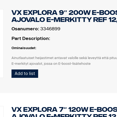
VX EXPLORA 9″ 200W E-BOO
AJOVALO E-MERKITTY REF 12
Osanumero:
3346899
Part Description:
Ominaisuudet:
Ainutlaatuiset heijastimet antavat valolle sekä leveyttä että pituu
E-merkityt ajovalot, jossa on E-boost-lisätehoste
Tyylikäs valkoinen tai oranssi äärivalo
Add to list
Kestävä, IP68/IP69K-luokitus
Vision X:n 5 vuoden toimintatakuu
Ajovalo lyömättömään hintaan
Data:
Watit: 200
VX EXPLORA 7″ 120W E-BOO
E-merkitty: 18 W
AJOVALO E-MERKITTY REF 12