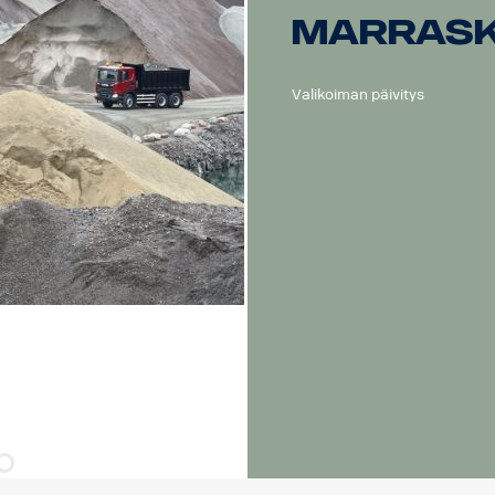
Värilämpötila: 5700 K
Marras
Valokuvio: Hybridi (pituus + leveys)
Valon pituus: 540 m, 1 Lux
Valon leveys: 60 m, 1 Lux
Valikoiman päivitys
Jännite: DC 9-33 V
Virrankulutus: 7,1 A, 13,5 V
Koko: Leveys: 776 cm, korkeus: 71 cm, syvyys: 63,5 cm
Paino: 2030 grammaa
Linssi: Polykarbonaatti
Valokotelo: Lentokonealumiini
Kiinnike: Komposiitti
IP-luokka: IP68/IP69K
Tärinäluokka: 6,9 gRMS
Toimintalämpötila: -40 °C - +60 °C
Sertifikaatit: ECE R10, ECE R148, ECE R149, CE, UKCA, RoHS, 
E-merkitty: Kyllä
Viite: 40