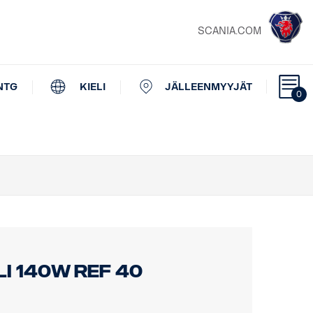
SCANIA.COM
NTG
KIELI
JÄLLEENMYYJÄT
0
I 140W REF 40