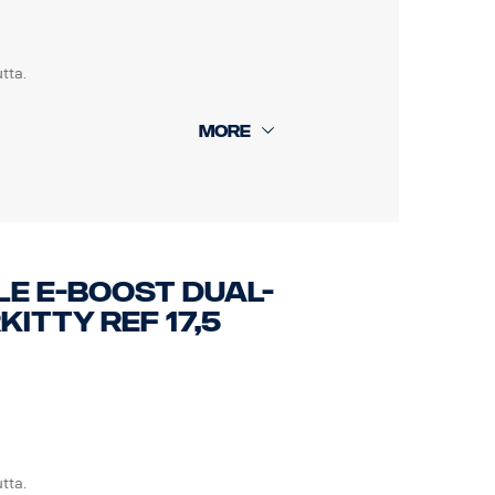
tta.
LE E-BOOST DUAL-
ITTY REF 17,5
REACH
tta.