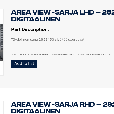
Area View -sarja LHD – 28
Digitaalinen
Part Description:
Täydellinen sarja 2823153 sisältää seuraavat:
7 tuuman TVI-kuvaruutu, resoluutio 800x480, kontrasti 500:1
4 kpl kameroita, IP69K, 1080 x 720p, 190,5° kuvakulma, 1 luksi.
Add to list
1 kpl ECU ja kaikki tarvittavat johtimet, etukamera 5 m, sivuka
1 joustava kuvaruudun kannatinsarja IP-puolen asennukseen,
Area View -sarja RHD – 28
Digitaalinen