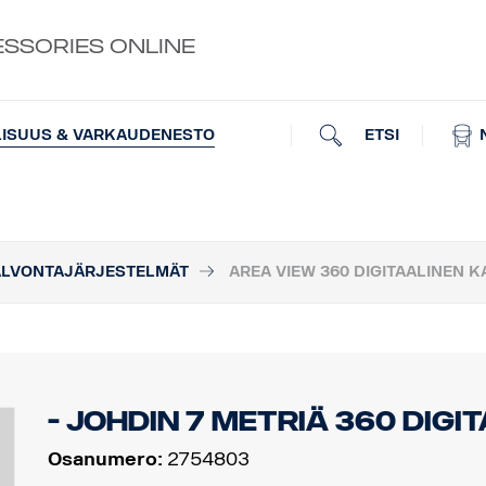
ESSORIES ONLINE
ETSI
LISUUS & VARKAUDENESTO
ALVONTAJÄRJESTELMÄT
AREA VIEW 360 DIGITAALINEN 
- Johdin 7 metriä 360 Digi
Osanumero:
2754803