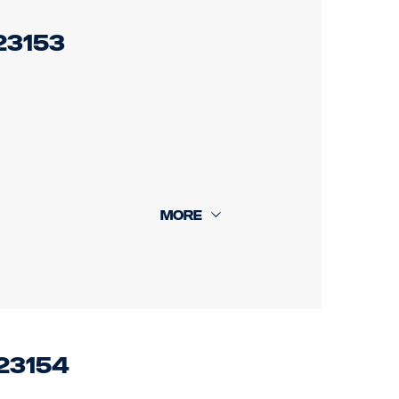
23153
mera 13m, + 16 m, takakamera 18 m.
23154