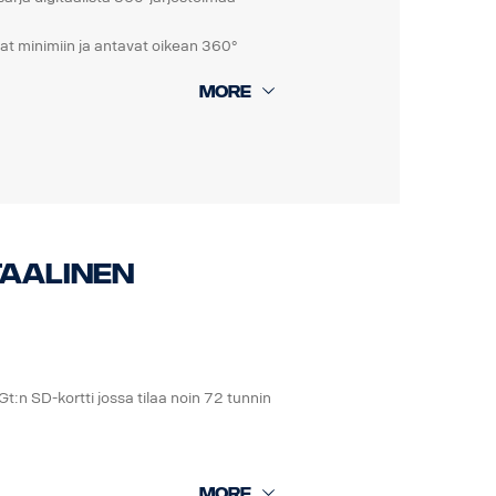
at minimiin ja antavat oikean 360°
tiopas ja yksityiskohtaiset ohjeet
a.
itaalinen
t:n SD-kortti jossa tilaa noin 72 tunnin
en mukaan.