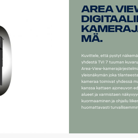
Area Vie
Digitaal
kameraj
mä.
Kuvittele, että pystyt näkem
yhdestä TVI 7 tuuman kuvaru
Area-View-kamerajärjestelm
yleisnäkymän joka tilanteesta
kameraa toimivat yhdessä ma
kanssa kattaen ajoneuvon edes
alueet ja varmistaen näkyvyyd
kuormaaminen ja ohjailu liik
huomattavasti turvallisemmin