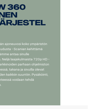
w 360
inen
ärjestel
ään ajoneuvosi koko ympäristön
udusta - Scanian kehittämä
ämme antaa sinulle
. Neljä laajakulmaista 720p HD -
rkkinoiden parhaan ohjelmiston
sä, takana ja sivuilla olevat
en kaikkiin suuntiin. Pysäköinti,
enteessä voidaan tehdä
.