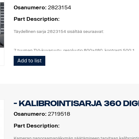
Osanumero:
2823154
Part Description:
Täydellinen sarja 2823154 sisältää seuraavat:
7 tuuman TVI-kuvaruutu, resoluutio 800x480, kontrasti 500:1
4 kpl kameroita, IP69K, 1080 x 720p, 190,5° kuvakulma, 1 luksi.
Add to list
1 kpl ECU ja kaikki tarvittavat johtimet, etukamera 5 m, sivuka
1 joustava kuvaruudun kannatinsarja IP-puolen asennukseen,
- Kalibrointisarja 360 di
Osanumero:
2719518
Part Description:
Kameran panoraamanäkymän säätämiseen tarvitaan kalibrointisa