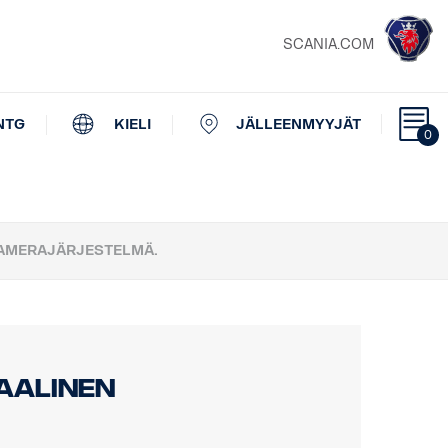
SCANIA.COM
NTG
KIELI
JÄLLEENMYYJÄT
0
KAMERAJÄRJESTELMÄ.
taalinen