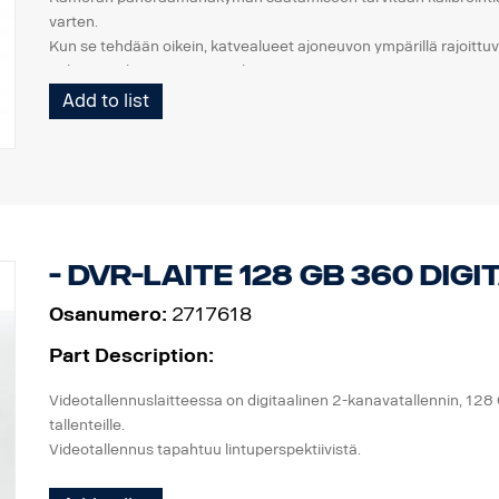
varten.
Kun se tehdään oikein, katvealueet ajoneuvon ympärillä rajoittuv
näkymän ajoneuvon ympäriltä.
Add to list
sarjaan sisältyy:
2 kalibrointimattoa kuvioilla 7x2 m
ohjelmistopaketti ml. kalibrointiohjelmisto, useita kuvia, pysäköin
käyttöä varten.
Sarja on uudelleen käytettävissä ja se tulee säilyttää korjaamoss
Soveltuu digitaaliseen 360-järjestelmään
- DVR-laite 128 GB 360 Dig
Osanumero:
2717618
Part Description:
Videotallennuslaitteessa on digitaalinen 2-kanavatallennin, 128 G
tallenteille.
Videotallennus tapahtuu lintuperspektiivistä.
Tarkista, että tallennuslaitteet on sallittu työskentelymaasi laki