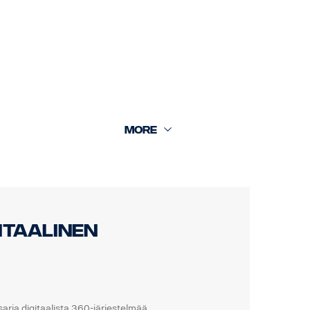
mera 13m, + 16 m, takakamera 18 m.
gitaalinen
rja digitaalista 360-järjestelmää