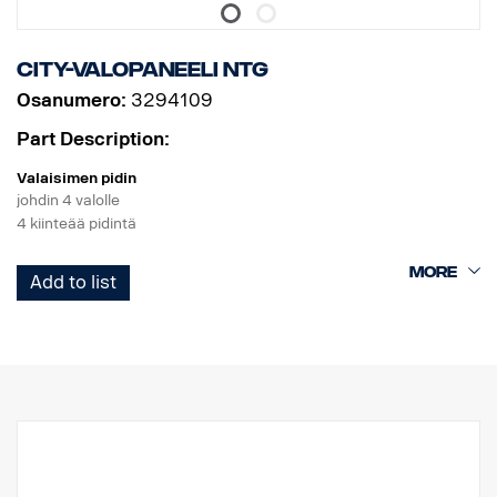
City-valopaneeli NTG
Osanumero:
3294109
Part Description:
Valaisimen pidin
johdin 4 valolle
4 kiinteää pidintä
Tuote
Add to list
Materiaali AISI304
Materiaalin päämitta70 mm
Kiillotettu pinta
Tuote on hyväksytty UNECE R61 -säädöksen mukaisesti.
Valot
Valojen kiinnityspisteiden lukumäärä tk 4 kiinteää pidintä
Kaapelointi johdin 4 valolle