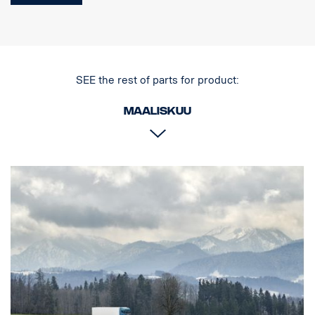
Tuote
Materiaali AISI304
Materiaalin päämitta70 mm
Kiillotettu pinta
SEE the rest of parts for product:
Tuote on hyväksytty UNECE R61 -säädöksen mukaisesti.
Maaliskuu
Valot
Valojen kiinnityspisteiden lukumäärä tk 4 kiinteää pidintä
Kaapelointi johdin 4 valolle