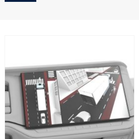
Laatikossa:
Sulkimen kiinnike
Sadekansi
Virta-/laukaisinjohdin
Ei sisällä kameraa
Liitäntäkaapeli tarvitaan, jos asennetaan BCI:hin