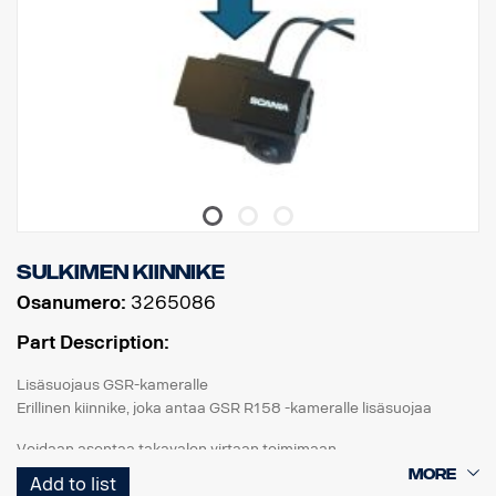
Sulkimen kiinnike
Osanumero:
3265086
Part Description:
Lisäsuojaus GSR-kameralle
Erillinen kiinnike, joka antaa GSR R158 -kameralle lisäsuojaa
Voidaan asentaa takavalon virtaan toimimaan
peruutussignaalista,
Add to list
tai BCI:hin toiminnon ohjaamiseksi CID:n kautta.