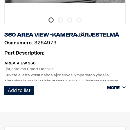
360 Area View -kamerajärjestelmä
Osanumero:
3264979
Part Description:
AREA VIEW 360
-järjestelmä Smart Dashille
Kuvittele, että voisit nähdä ajoneuvosi ympäristön yhdellä
silmäyksellä. Neljä laajakulmaista 1080p HD-kameraa toimivat
yhdessä ja kattavat ajoneuvon etu-, taka- ja sivualueet varmistaen
Add to list
näkyvyyden kaikkiin suuntiin.
Pysäköinti, kuormaaminen ja ohjailu liikenteessä voidaan tehdä
huomattavasti turvallisemmin.
Järjestelmä näyttää lintuperspektiivin ja yksittäisen toiminnan
näkymän, valitse 3D- tai 2D-näkymä, ja GSR-kameraa voi käyttää
järjestelmään upotettuna.
Lisäksi voi käyttää myös 8” tai 10” kuvaruutua, jos lisänäyttö on