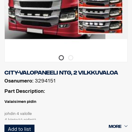
City-valopaneeli NTG, 2 vilkkuvaloa
Osanumero:
3294151
Part Description:
Valaisimen pidin
johdin 4 valolle
4 kiinteää pidintä
2 vilkkuvaloa
Add to list