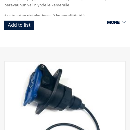
perävaunun väliin yhdelle kameralle.
1 vetoauton pistoke, jossa 3 kameraliitäntää
1 Curl-E-kelajohdin
Add to list
1 perävaunun pistoke, jossa 3 kameraliitäntää