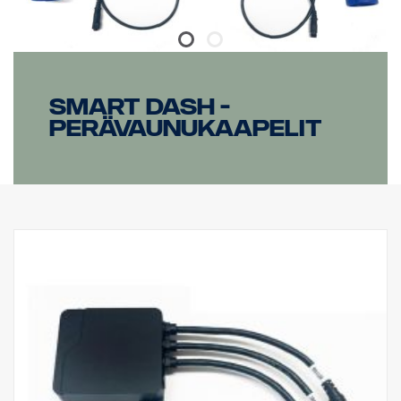
Smart Dash -
perävaunukaapelit