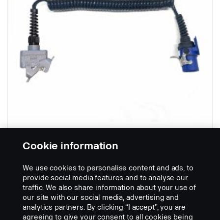
Cookie information
Perävaunun kierrekaapeli orlaco-
We use cookies to personalise content and ads, to
liittimellä varustettuna
provide social media features and to analyse our
Osanumero:
3186640
traffic. We also share information about your use of
our site with our social media, advertising and
Part Description:
analytics partners. By clicking “I accept”, you are
Kuvausta ei löydy
agreeing to give your consent to all cookies being