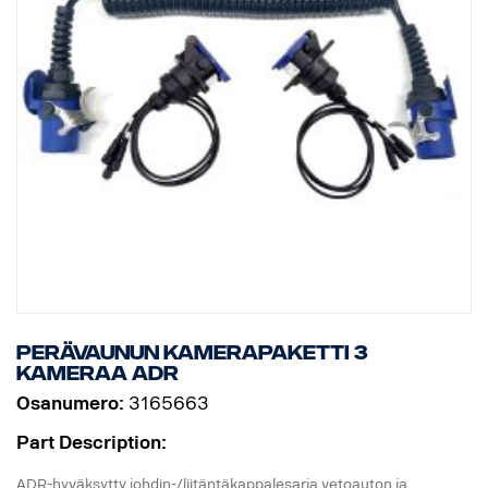
Perävaunun kamerapaketti 3
kameraa ADR
Osanumero:
3165663
Part Description:
ADR-hyväksytty johdin-/liitäntäkappalesarja vetoauton ja