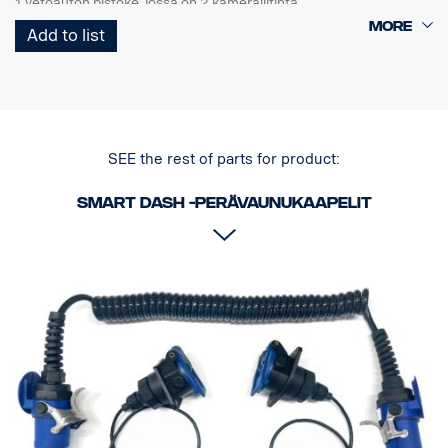
1 vetoauton pistoke, jossa on 2 kameraliitintä
1 Curl-E-kelajohdin
Add to list
1 perävaunun pistoke, jossa on 2 kameraliitintä
SEE the rest of parts for product:
Smart Dash -perävaunukaapelit