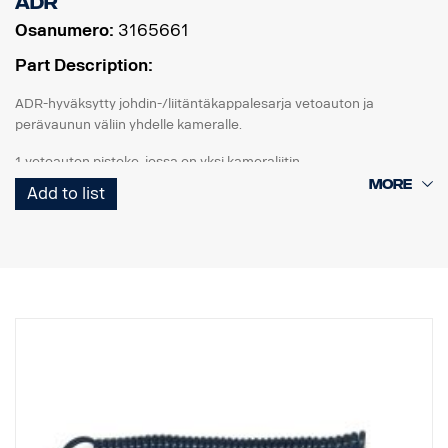
ADR
Osanumero:
3165661
Part Description:
ADR-hyväksytty johdin-/liitäntäkappalesarja vetoauton ja
perävaunun väliin yhdelle kameralle.
1 vetoauton pistoke, jossa on yksi kameraliitin
1 Curl-E-kelajohdin
Add to list
1 perävaunun pistoke, jossa on yksi kameraliitin