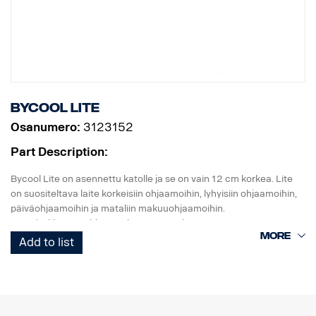
Bycool LITE
Osanumero:
3123152
Part Description:
Bycool Lite on asennettu katolle ja se on vain 12 cm korkea. Lite
on suositeltava laite korkeisiin ohjaamoihin, lyhyisiin ohjaamoihin,
päiväohjaamoihin ja mataliin makuuohjaamoihin.
Lite-yksikkö on sähköinen kompressorikäyttöinen 1000 W:n
jäähdytyslaite. Se on esitäytetty 134A-kaasulla. Laite on sovitettu
Add to list
kaksoisakkujärjestelmään.
Osanumero sisältää esiasennetun laitteen sekä johdinsarjan.
Lite-yksikön mitat (PxLxK) ovat 672x740x122 mm ja paino noin
25 kg.Lataa asennusohjeet, varaosaluettelot ja käyttöoppaat
osoitteesta
http://scania.dirna.com/