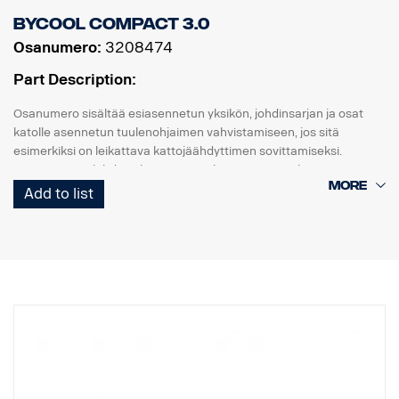
Bycool Compact 3.0
Osanumero:
3208474
Part Description:
Osanumero sisältää esiasennetun yksikön, johdinsarjan ja osat
katolle asennetun tuulenohjaimen vahvistamiseen, jos sitä
esimerkiksi on leikattava kattojäähdyttimen sovittamiseksi.
Huomaa, että johdinvalmiutta ei voi käyttää tämän laitteen
asennukseen. Asennusta varten toimitetaan erillinen johdinsarja.
Add to list
Bycool Compact 3.0 -yksikön mitat ovat (PxLxK) 826x726x205
mm ja paino noin 39,3 kg. Yksikkö lisää ajoneuvon korkeutta noin
220 millimetrillä, joten ohjaamon kokonaiskorkeus on mitattava ja
varmistettava, että se ei ylitä mitään korkeusrajoituksia.
Sähkövirran kulutus sähkömoottori sammutettuna 11–24 Ah,
sähkömoottorin pyöriessä 25–38 Ah. Huomaa, että Compact 3.0
vaatii seuraavat ulkoiset edellytykset:
Akku väh. 180 A