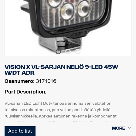
Vision X VL-sarjan neliö 9-LED 45W
W/DT ADR
Osanumero:
3171016
Part Description:
VL-sarjan LED Light Duty tarjoaa erinomaisen valotehon
toimivassa rakenteessa, jota voi helposti säätää yhdellä
ruuvikiinnikkeellä. Korkealaatuinen rakenne ja komponentit
mahdollistavat sen, että VL-sarjan LED Light Duty -valot kestävät
jopa 15,6 Grms:n tärinän. Sisäänrakennettu
Add to list
käänteisnapaisuussuoja auttaa estämään virheellisen