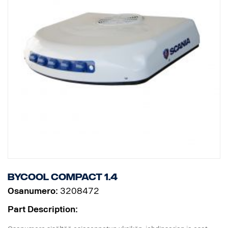
Generaattori väh. 80 A/h
Lataa asennusohjeet, varaosaluettelot ja käyttöoppaat
osoitteesta
http://scania.dirna.com
Bycool Compact 1.4
Osanumero:
3208472
Part Description: