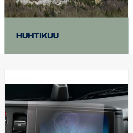
EMC-hyväksyntä: CISPR25 Luokka 3.
Huhtikuu