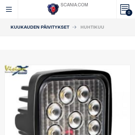
SCANIA.COM
0
KUUKAUDEN PÄIVITYKSET
HUHTIKUU