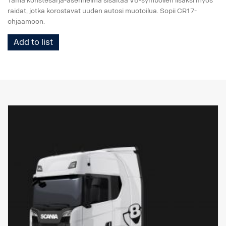
Tämä koristesarja-asennelma sisältää V8-symbolien lisäksi myös
raidat, jotka korostavat uuden autosi muotoilua. Sopii CR17-
ohjaamoon.
Add to list