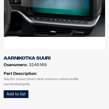
Aarnikotka suuri
Osanumero:
3245169
Part Description:
Näytön suojus Smart dash premium advancedille
aarnikotkalogolla
Add to list