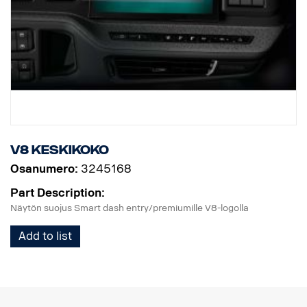
V8 keskikoko
Osanumero:
3245168
Part Description:
Näytön suojus Smart dash entry/premiumille V8-logolla
Add to list