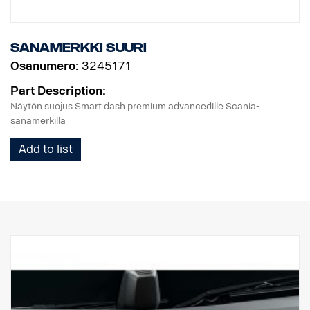
Sanamerkki suuri
Osanumero:
3245171
Part Description:
Näytön suojus Smart dash premium advancedille Scania-
sanamerkillä
Add to list