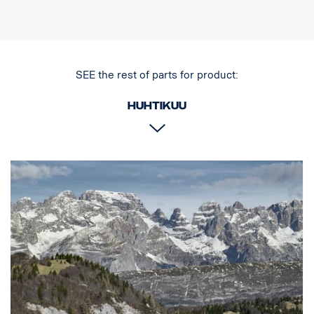
asennuksen aiheuttamat vahingot.
VL-sarjan Led Light Duty -työvalot ovat hyvän hinta-laatusuhteen
monipuolinen valikoima moniin kevyisiin kaupallisiin sovelluksiin.
SEE the rest of parts for product:
Data:
Huhtikuu
Valokotelo: Vankka alumiini.
Helppo asennus, vain kaapelit + ja -.
Jännite: 9–32 volttia.
Virrankulutus: 3,75 ampeeria, 12 V
Luokitus: IP67
Hyväksyntä: ADR-hyväksytty
Tärinäluokitus: 15,6 G
Korkeus: 131 mm
Leveys: 110 mm
Syvyys: 60 mm
Paino: 900 grammaa
Watit: 45
LEDien määrä: 9 kpl, x 5 W
Raakaluumenit: 4752
Teholliset luumenit: 3326