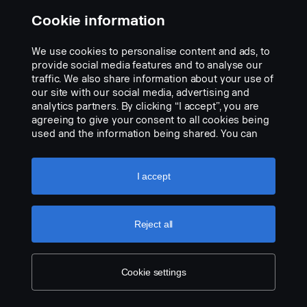
Cookie information
Add to list
We use cookies to personalise content and ads, to
provide social media features and to analyse our
traffic. We also share information about your use of
our site with our social media, advertising and
analytics partners. By clicking “I accept”, you are
agreeing to give your consent to all cookies being
used and the information being shared. You can
also manage your cookies by clicking the “Cookie
settings” and selecting the categories you’d like to
accept. For a more detailed explanation of how we
I accept
use cookies, please visit our cookies section,
which you can find by clicking the link below this
text.
Cookie policy
Reject all
Cookie settings