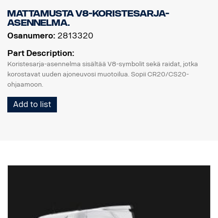
Mattamusta V8-koristesarja-
asennelma.
Osanumero:
2813320
Part Description:
Koristesarja-asennelma sisältää V8-symbolit sekä raidat, jotka
korostavat uuden ajoneuvosi muotoilua. Sopii CR20/CS20-
ohjaamoon.
Add to list