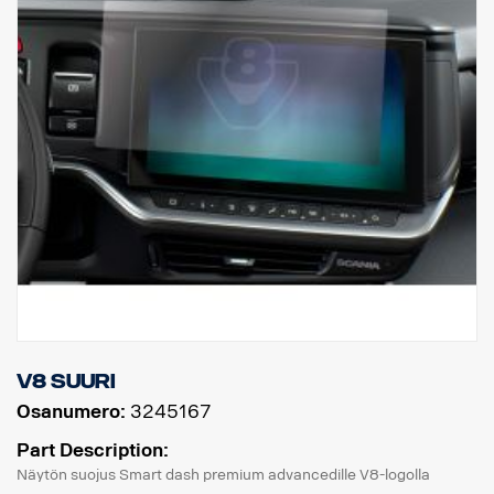
V8 Suuri
Osanumero:
3245167
Part Description:
Näytön suojus Smart dash premium advancedille V8-logolla