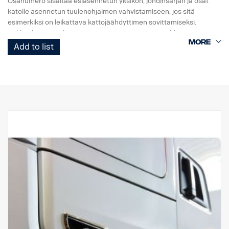
Osanumero sisältää esiasennetun yksikön, johdinsarjan ja osat
katolle asennetun tuulenohjaimen vahvistamiseen, jos sitä
esimerkiksi on leikattava kattojäähdyttimen sovittamiseksi.
Pakkaukseen mukana toimitetaan myös asennusohjeet.
Johdinvalmius FPC01568C on saatavissa.
Add to list
Bycool Compact 1.4 -yksikön mitat ovat (PxLxK) 826x726x179
mm ja paino noin 29,9 kg. Yksikkö lisää ajoneuvon korkeutta noin
214 millimetrillä, joten ohjaamon kokonaiskorkeus on mitattava ja
varmistettava, että se ei ylitä mitään korkeusrajoituksia.
Lataa asennusohjeet, varaosaluettelot ja käyttöoppaat
osoitteesta
http://scania.dirna.com