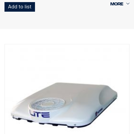
Add to list
Osanumero sisältää esiasennetun laitteen, johdinsarjan ja osat
katolle asennetun tuulenohjaimen vahvistamiseen, jos sitä
esimerkiksi on leikattava jäähdytyslaitteen sovittamiseksi.
Johdinvalmius FPC5168C on saatavissa.
Bycool SLIM -yksikön mitat ovat (PxLxK) 896x874x116 mm ja
paino noin 34 kg. Asennettuna yksikkö lisää ajoneuvon korkeutta
noin 144 millimetrillä, joten ohjaamon kokonaiskorkeus on
mitattava ja varmistettava, että se ei ylitä mitään
korkeusrajoituksia.
Lataa asennusohjeet, varaosaluettelot ja käyttöoppaat
osoitteesta
http://scania.dirna.com