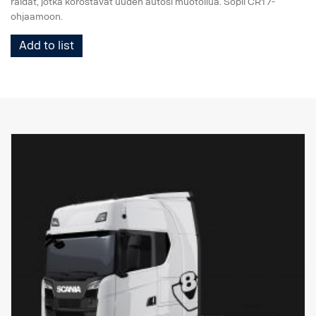
raidat, jotka korostavat uuden autosi muotoilua. Sopii CR17-
ohjaamoon.
Add to list