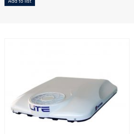
Add to list
Osanumero sisältää esiasennetun laitteen, johdinsarjan ja osat
katolle asennetun tuulenohjaimen vahvistamiseen, jos sitä
esimerkiksi on leikattava jäähdytyslaitteen sovittamiseksi.
Johdinvalmius FPC5168C on saatavissa.
Bycool SLIM -yksikön mitat ovat (PxLxK) 896x874x116 mm ja
paino noin 34 kg. Asennettuna yksikkö lisää ajoneuvon korkeutta
noin 144 millimetrillä, joten ohjaamon kokonaiskorkeus on
mitattava ja varmistettava, että se ei ylitä mitään
korkeusrajoituksia.
Lataa asennusohjeet, varaosaluettelot ja käyttöoppaat
osoitteesta
http://scania.dirna.com