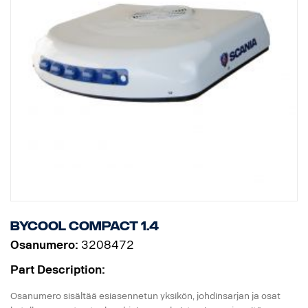
Lataa asennusohjeet, varaosaluettelot ja käyttöoppaat
osoitteesta
http://scania.dirna.com
Bycool Compact 1.4
Osanumero:
3208472
Part Description:
Osanumero sisältää esiasennetun yksikön, johdinsarjan ja osat