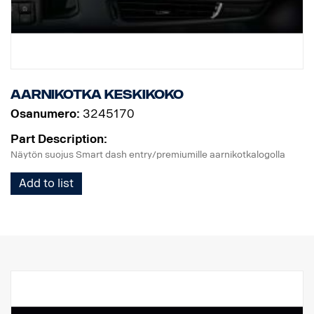
Aarnikotka keskikoko
Osanumero:
3245170
Part Description:
Näytön suojus Smart dash entry/premiumille aarnikotkalogolla
Add to list