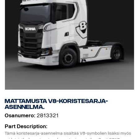
Mattamusta V8-koristesarja-
asennelma.
Osanumero:
2813321
Part Description:
Tämä koristesarja-asennelma sisältää V8-symbolien lisäksi myös