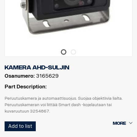
Kamera AHD-suljin
Osanumero:
3165629
Part Description:
Peruutuskamera ja automaattisuojus. Suojaa objektiivia lialta.
Peruutuskameran voi liittää Smart dash -kojelautaan tai
kuvaruutuun 3254867.
Linssinsuojus tarvitsee virtaa ulkoisen +24v:n kautta, käytä
Add to list
sovitinta 3187485.