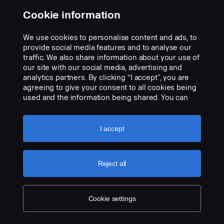
Add to list
Cookie information
We use cookies to personalise content and ads, to
provide social media features and to analyse our
traffic. We also share information about your use of
our site with our social media, advertising and
analytics partners. By clicking “I accept”, you are
agreeing to give your consent to all cookies being
used and the information being shared. You can
also manage your cookies by clicking the “Cookie
settings” and selecting the categories you’d like to
accept. For a more detailed explanation of how we
I accept
use cookies, please visit our cookies section,
which you can find by clicking the link below this
text.
Cookie policy
Reject all
Cookie settings