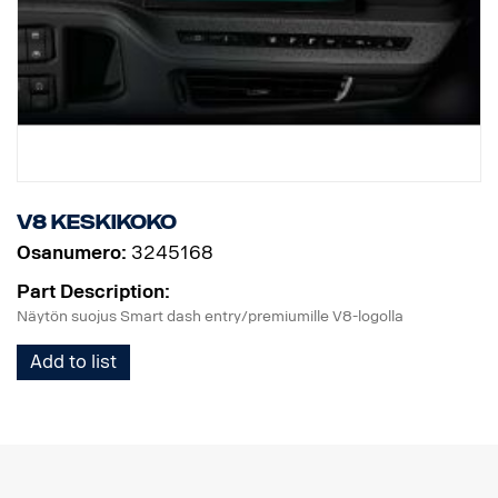
V8 keskikoko
Osanumero:
3245168
Part Description:
Näytön suojus Smart dash entry/premiumille V8-logolla
Add to list