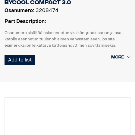
Bycool Compact 3.0
Osanumero:
3208474
Part Description:
Osanumero sisältää esiasennetun yksikön, johdinsarjan ja osat
katolle asennetun tuulenohjaimen vahvistamiseen, jos sitä
esimerkiksi on leikattava kattojäähdyttimen sovittamiseksi.
Huomaa, että johdinvalmiutta ei voi käyttää tämän laitteen
asennukseen. Asennusta varten toimitetaan erillinen johdinsarja.
Add to list
Bycool Compact 3.0 -yksikön mitat ovat (PxLxK) 826x726x205
mm ja paino noin 39,3 kg. Yksikkö lisää ajoneuvon korkeutta noin
220 millimetrillä, joten ohjaamon kokonaiskorkeus on mitattava ja
varmistettava, että se ei ylitä mitään korkeusrajoituksia.
Sähkövirran kulutus sähkömoottori sammutettuna 11–24 Ah,
sähkömoottorin pyöriessä 25–38 Ah. Huomaa, että Compact 3.0
vaatii seuraavat ulkoiset edellytykset:
Akku väh. 180 A
Generaattori väh. 80 A/h