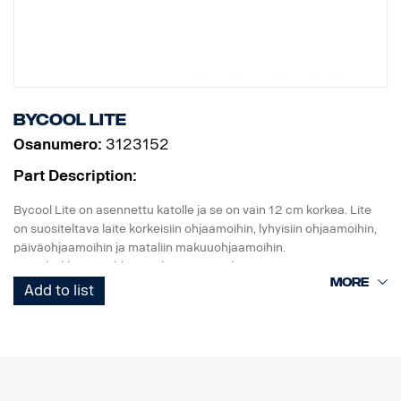
Bycool LITE
Osanumero:
3123152
Part Description:
Bycool Lite on asennettu katolle ja se on vain 12 cm korkea. Lite
on suositeltava laite korkeisiin ohjaamoihin, lyhyisiin ohjaamoihin,
päiväohjaamoihin ja mataliin makuuohjaamoihin.
Lite-yksikkö on sähköinen kompressorikäyttöinen 1000 W:n
jäähdytyslaite. Se on esitäytetty 134A-kaasulla. Laite on sovitettu
Add to list
kaksoisakkujärjestelmään.
Osanumero sisältää esiasennetun laitteen sekä johdinsarjan.
Lite-yksikön mitat (PxLxK) ovat 672x740x122 mm ja paino noin
25 kg.Lataa asennusohjeet, varaosaluettelot ja käyttöoppaat
osoitteesta
http://scania.dirna.com/