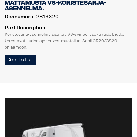
Mattamusta V8-koristesarja-
asennelma.
Osanumero:
2813320
Part Description:
Koristesarja-asennelma sisältää V8-symbolit sekä raidat, jotka
korostavat uuden ajoneuvosi muotoilua. Sopii CR20/CS20-
ohjaamoon.
Add to list