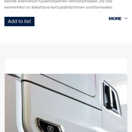
katolle asennetun tuulenohjaimen vahvistamiseen, jos sitä
esimerkiksi on leikattava kattojäähdyttimen sovittamiseksi.
Pakkaukseen mukana toimitetaan myös asennusohjeet.
Johdinvalmius FPC01568C on saatavissa.
Add to list
Bycool Compact 1.4 -yksikön mitat ovat (PxLxK) 826x726x179
mm ja paino noin 29,9 kg. Yksikkö lisää ajoneuvon korkeutta noin
214 millimetrillä, joten ohjaamon kokonaiskorkeus on mitattava ja
varmistettava, että se ei ylitä mitään korkeusrajoituksia.
Lataa asennusohjeet, varaosaluettelot ja käyttöoppaat
osoitteesta
http://scania.dirna.com