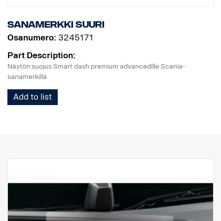
Sanamerkki suuri
Osanumero:
3245171
Part Description:
Näytön suojus Smart dash premium advancedille Scania-
sanamerkillä
Add to list