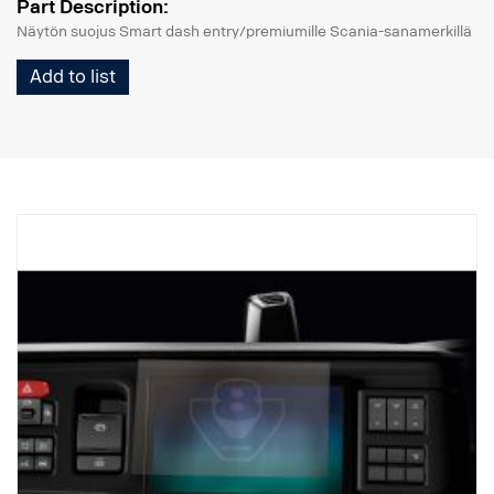
Part Description:
Näytön suojus Smart dash entry/premiumille Scania-sanamerkillä
Add to list