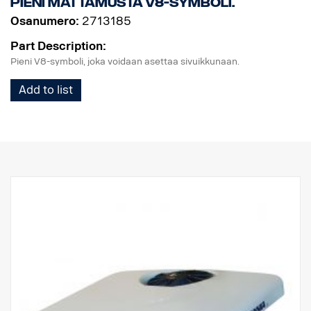
Pieni mattamusta V8-symboli.
Osanumero:
2713185
Part Description:
Pieni V8-symboli, joka voidaan asettaa sivuikkunaan.
Add to list