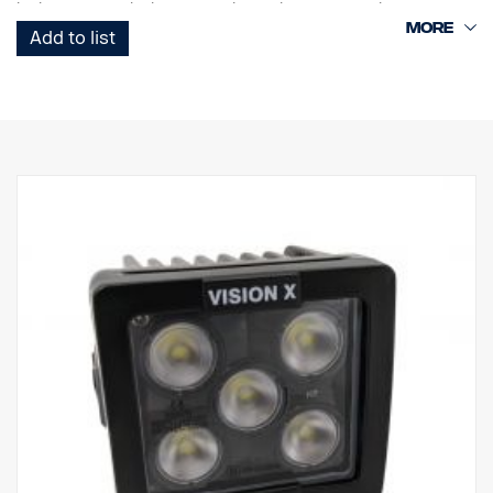
korkeapainevesiluokitus, sama leveys kuin eurooppalaisessa
rekisterikilvessä, korkea tärinänkestävyys ja korkealaatuinen
Add to list
tiiviste. UV-kestävä ja sorankestävä polykarbonaattilinssi takaa
turvallisen ajamisen pimeässä monien vuosien ajan.
DATA:
E-merkitty
Valokotelo: Vankka alumiini
Jännite: 24 V, Virrankulutus: 15 ampeeria, 24 V
IP-luokitus: IP68 & IP69K, Tärinäluokka: 15,6G
Toimintalämpötila: -40 °C – +80 °C
Korkeus: 75 mm, leveys: 85 mm, pituus: 525 mm
Linssi: Polykarbonaatti
Watit: 180 W, LED: 36 kpl x 5W
Raakaluumenit: 19 008 lm, teholliset luumenit: 13 320 lm
Valokuvio: Yhdistelmä 10° Spot ja 30/65° levitys