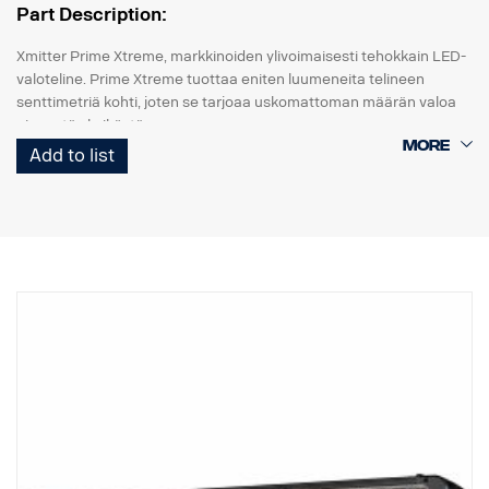
Part Description:
Xmitter Prime Xtreme, markkinoiden ylivoimaisesti tehokkain LED-
valoteline. Prime Xtreme tuottaa eniten luumeneita telineen
senttimetriä kohti, joten se tarjoaa uskomattoman määrän valoa
pienestä yksiköstä.
Add to list
Tämä on Black Edition -versio tästä LED-telineestä. Siinä on musta
tausta, joka antaa hienovaraisemman ilmeen kuin aiempi
kromitausta.
DATA:
E-merkitty
Valokotelo: Vankka alumiini
Jännite: 24 V, Virrankulutus: 3,75 ampeeria, 24 V
IP-luokka: IP68, tärinäluokka: 15,6G
Toimintalämpötila: -40 °C / +80 °C
Korkeus: 95,25 mm, syvyys: 84,07 mm, leveys: 282 mm
LED: 18 kpl 5 W
Raakaluumenit: 9 504, teholliset luumenit: 6 660
Linssi: Polykarbonaatti
Valokuvio: 10° Spot