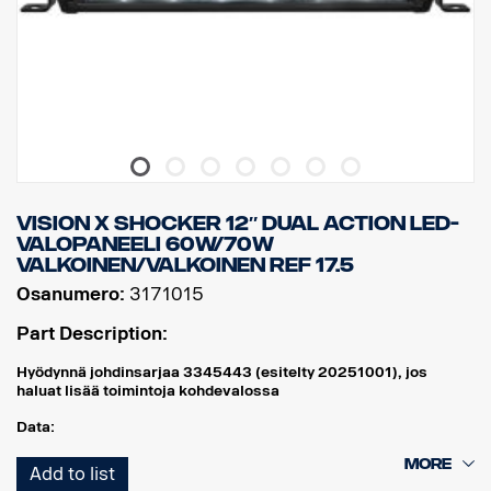
VISION X SHOCKER 12″ DUAL ACTION LED-
VALOPANEELI 60W/70W
VALKOINEN/VALKOINEN REF 17.5
Osanumero:
3171015
Part Description:
Hyödynnä johdinsarjaa 3345443 (esitelty 20251001), jos
haluat lisää toimintoja kohdevalossa
Data:
Leveys: 304 mm
Add to list