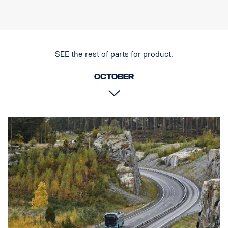
OMINAISUUDET:
Käytännössä särkymätön polykarbonaattilinssi
Korkea IP-luokitus (IP 68)
SEE the rest of parts for product:
Tärinänkestävä (15,6Grms)
Pieni virrankulutus suhteessa tehoon
October
EMC-testattu (radiohäiriöt)
50 000 tunnin käyttöikä diodilla
DATA:
Valokotelo: Vankka alumiini
Jännite: 11-32 V, Virrankulutus: 5 ampeeria, 12 V
IP-luokitus: IP68, Tärinäluokka: 15,6G
Toimintalämpötila: -40 °C – +80 °C
Korkeus: 70 mm, syvyys: 80 mm, leveys: 292,2 mm
Watit: 60, LED: 6
Raakaluumenit: 6 474, teholliset luumenit: 4 531
Linssi: Polykarbonaatti, Valokuvio: 6,5° Spot.