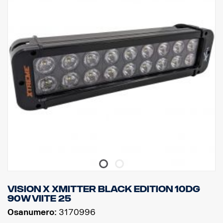
Toimintalämpötila: -40 °C / +80 °C
Korkeus: 95,25 mm, syvyys: 84,07 mm, leveys: 201 mm
Watit: 60 LED: 12 kpl x 5W
Raakaluumenit: 6 336, teholliset luumenit: 4 440
Linssi: Polykarbonaatti
Valokuva: 25 ° Spot
Vision X Xmitter BLACK EDITION 10dg
90W viite 25
Osanumero:
3170996