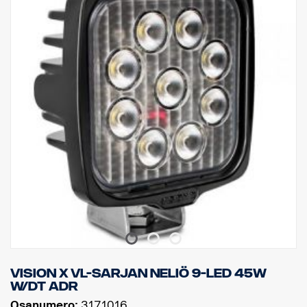
Kiinnike: Ruostumaton teräs
Sädekulma: Vaihteleva 60°/40°
Helppo asennus DT-pistokkeella
Jännite: 9–32 volttia.
Virrankulutus: 1,25 ampeeria, 12 V
Luokitus: IP68 / IP69K
Hyväksyntä: ADR-hyväksytty
Tärinäluokitus: 21 Grms
Korkeus: 72 mm, leveys: 119 mm, syvyys: 51 mm
Paino: 200 grammaa
Watit: 15
LEDien määrä: 3 x 5 W
Raakaluumenit: 1140, teholliset luumenit: 797
EMC-hyväksyntä: CISPR25 Luokka 3
ECE-hyväksyntä: Kyllä, R23
Vision X VL-sarjan neliö 9-LED 45W
W/DT ADR
Osanumero:
3171016