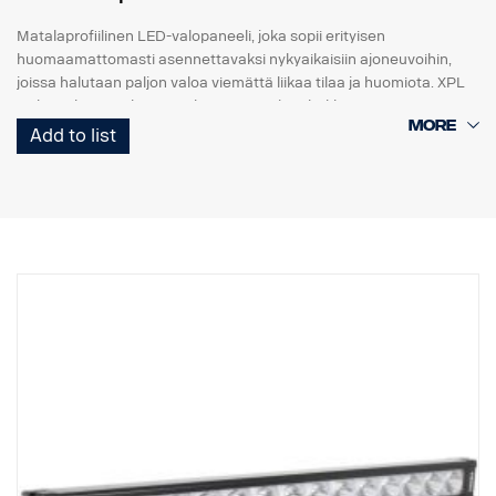
Matalaprofiilinen LED-valopaneeli, joka sopii erityisen
huomaamattomasti asennettavaksi nykyaikaisiin ajoneuvoihin,
joissa halutaan paljon valoa viemättä liikaa tilaa ja huomiota. XPL
Halo -valopaneelissa on yksi rivi samoja tehokkaita 5 watin CREE-
LED-valoja kuin PX-telineessä ja heijastimia ympäröivä Halo-
Add to list
valotehoste.
Ominaisuudet:
Vankka alumiini/komposiittikotelo.
Särkymätön polykarbonaattilinssi.
Kosteudenkestävä paineenalennusventtiili.
Raskasta käyttöä kestävä rakenne - kestää jopa 15,6 Grms:n
tärinää.
Sisäänrakennettu EMC-häiriösuodatin (CISPR 25) – ei häiritse
ajoneuvojen elektronisia järjestelmiä.
Aktiivinen lämpötilan säätö Prime Driven ja ETM:n avulla.
CE-hyväksytty, RoHS-sertifioitu.
Vesitiivis IP68/IP69K.
Värilämpötila: 6000 kelviniä
Lämpötilatestattu -40°C - +80°C.