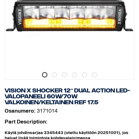
Tärinäluokitus: 15,6 G
Korkeus: 131 mm
Leveys: 110 mm
Syvyys: 60 mm
Paino: 900 grammaa
Watit: 45
LEDien määrä: 9 kpl, x 5 W
Raakaluumenit: 4752
Teholliset luumenit: 3326
EMC-hyväksyntä: CISPR25 Luokka 3.
VISION X SHOCKER 12″ DUAL ACTION LED-
VALOPANEELI 60W/70W
VALKOINEN/KELTAINEN REF 17.5
Osanumero:
3171014
Part Description:
Käytä johdinsarjaa 3345443 (otettu käyttöön 20251001), jos
haluat lisää toimintoja kohdevalaisimessa