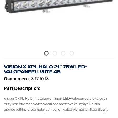
Releen johdotus sisältyy.
Mukana asennusjalat, sivusiipikiinnitys on valinnainen
Halotehoste erillisessä johdossa.
DATA:
E-merkitty, Jännite: 9-32V, Valokuvio: 10° Spot
Korkeus: 52 mm, leveys: 61 mm, pituus: 335 mm
Paino: 0,95 kg
LED: 9 x 5 W, Watit: 45 W, Virrankulutus, 12V: 3,75 A.
Raakaluumenit: 4815, teholliset luumenit: 3371
Kantama, 1Lux: 330 m
Vision X XPL HALO 21″ 75W LED-
valopaneeli viite 45
Osanumero:
3171013
Part Description:
Vision X XPL Halo, matalaprofiilinen LED-valopaneeli, joka sopii
erityisen huomaamattomasti asennettavaksi nykyaikaisiin
ajoneuvoihin, joissa halutaan paljon valoa viemättä liikaa tilaa ja
huomiota. XPL Halo on yksirivinen valopaneeli, jossa on tehokkaat