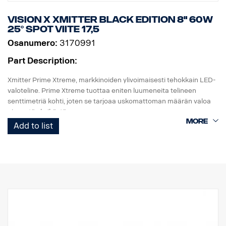
Vision X Xmitter Black Edition 8" 60W
25° Spot viite 17,5
Osanumero:
3170991
Part Description:
Xmitter Prime Xtreme, markkinoiden ylivoimaisesti tehokkain LED-
valoteline. Prime Xtreme tuottaa eniten luumeneita telineen
senttimetriä kohti, joten se tarjoaa uskomattoman määrän valoa
pienestä yksiköstä.
Add to list
Tämä on Black Edition -versio tästä LED-telineestä. Siinä on musta
tausta, joka antaa hienovaraisemman ilmeen kuin aiempi
kromitausta.
E-merkitty
Valokotelo: Vankka alumiini
Jännite: 24 V
Virrankulutus: 2,5 ampeeria, 24 V
IP-luokka: IP68
Tärinäluokka: 15,6G