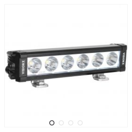
"Hallinnan tyypin" asetuksena tulee olla "External Can".
säilyttämiseksi, kun sitä ei käytetä. Taskulampussa on
Kuorma-autoissa, joissa on SESAMM7-sähköjärjestelmä, tarkista
sisäänrakennettu akun varaustason ilmaisin, ja latausjohdon voi
paikalliset hyväksyntäsäännöt GSR Cybersecurityn
irrottaa latausasemasta, jos haluat ladata taskulamppua suoraan.
olennaisuudesta, koska tuote ei sisälly Scanian kokonaisten
ajoneuvojen VWTA:han.
Fenix WF26R on luonnollisesti vesi- ja pölytiivis sekä iskunkestävä
jopa 1 metriin asti IP68-luokituksella.
Tämä taskulamppu on todellinen työhevonen, joka on aina valmis
loistamaan kirkkaasti ja pitkään, kun sitä tarvitaan.
Ominaisuudet:
Siinä on Luminus SST70 LED, jonka käyttöikä on 50 000 tuntia.
Lataustelineen voi irrottaa magneettisesta latauskaapelista.
Magneettisen lataustelineen voi kiinnittää työpöytään/seinään
kahdella ruuvilla.
Välitön aktivointi ja välitön stroboskooppi kaksoistakakytkimellä.
Käynnistysakun ja matalan jännitteen varoitus.
Valmistettu A6061-T6-alumiinista.
Premium-tyypin HAIII kova-anodisoitu kulumisenestopinnoite.
Data: