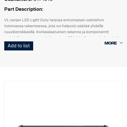
Part Description:
VL-sarjan LED Light Duty tarjoaa erinomaisen valotehon
toimivassa rakenteessa, jota voi helposti säätää yhdellä
ruuvikiinnikkeellä. Korkealaatuinen rakenne ja komponentit
mahdollistavat sen, että VL-sarjan LED Light Duty -valot kestävät
jopa 15,6 Grms:n tärinän. Sisäänrakennettu
Add to list
käänteisnapaisuussuoja auttaa estämään virheellisen
asennuksen aiheuttamat vahingot.
VL-sarjan Led Light Duty -työvalot ovat hyvän hinta-laatusuhteen
monipuolinen valikoima moniin kevyisiin kaupallisiin sovelluksiin.
Data:
Valokotelo: Vankka alumiini.
Helppo asennus, vain kaapelit + ja -.
Jännite: 9–32 volttia.
Virrankulutus: 3,75 ampeeria, 12 V
Luokitus: IP67
Hyväksyntä: ADR-hyväksytty