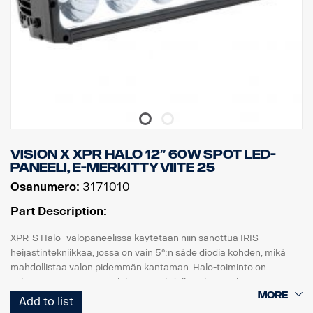
Vision X XPR HALO 12″ 60W Spot LED-
paneeli, E-merkitty viite 25
Osanumero:
3171010
Part Description:
XPR-S Halo -valopaneelissa käytetään niin sanottua IRIS-
heijastintekniikkaa, jossa on vain 5°:n säde diodia kohden, mikä
mahdollistaa valon pidemmän kantaman. Halo-toiminto on
valinnainen ominaisuus, joka on mahdollista liittää ajoneuvon
seisontavaloon.
Add to list