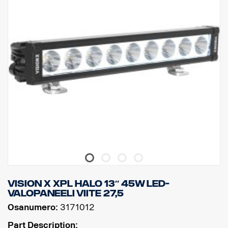
* CE-hyväksytty, RoHS-sertifioitu.
* Vesitiivis IP68/IP69K.
* Värilämpötila: 6000 kelviniä.
* Lämpötilatestattu -40°C - +80°C.
* Releen johdotus sisältyy.
* Mukana asennusjalat, sivusiipikiinnitys on valinnainen
* Halotehoste erillisessä johdossa.
DATA:
E-merkitty, Jännite: 9-32V, Valokuvio: 10° Spot
Korkeus: 52 mm, leveys: 61 mm, pituus: 239 mm,
Paino: 0,74 kg
LED: 6 x 5 W, Watit: 30 W
Virrankulutus, 12V: 2,5 A
Raakaluumenit: 3210, teholliset luumenit: 2247
Kantama, 1Lux: 280 m
Vision X XPL HALO 13″ 45W LED-
valopaneeli viite 27,5
Osanumero:
3171012
Part Description: