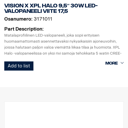
Kirkkaus: 3000 luumenia, etäisyys: 450 metriä
Vision X XPL HALO 9,5″ 30W LED-
IP-luokka: IP68
VALOPANEELI viite 17,5
Pituus: 156 mm, pää: 40,4 mm, runko: 26,6 mm.
Osanumero:
3171011
Paino: 222 grammaa akun kanssa
Pakkaus sisältää:
Part Description:
Fenix WF26R -taskulamppu, Fenix ARB-L21-5000 V2.0
Matalaprofiilinen LED-valopaneeli, joka sopii erityisen
Litiumioniakku, latausteline, magneettinen latauskaapeli,
huomaamattomasti asennettavaksi nykyaikaisiin ajoneuvoihin,
kaulanauha, vara-O-rengas.
joissa halutaan paljon valoa viemättä liikaa tilaa ja huomiota. XPL
Halo -valopaneelissa on yksi rivi samoja tehokkaita 5 watin CREE-
LED-valoja kuin PX-telineessä ja heijastimia ympäröivä Halo-
Add to list
valotehoste.
Ominaisuudet:
* Vankka alumiini/komposiittikotelo.
* Särkymätön polykarbonaattilinssi.
* Kosteudenkestävä paineenalennusventtiili.
* Raskasta käyttöä kestävä rakenne - kestää jopa 15,6 Grms:n
tärinää.
* Sisäänrakennettu EMC-häiriösuodatin (CISPR 25) – ei häiritse
ajoneuvojen elektronisia järjestelmiä.
* Aktiivinen lämpötilan säätö Prime Driven ja ETM:n avulla.