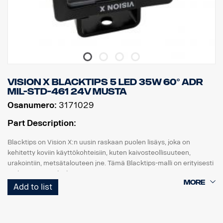
Vision X BLACKTIPS 5 LED 35W 60° ADR
MIL-STD-461 24V MUSTA
Osanumero:
3171029
Part Description:
Blacktips on Vision X:n uusin raskaan puolen lisäys, joka on
kehitetty koviin käyttökohteisiin, kuten kaivosteollisuuteen,
urakointiin, metsätalouteen jne. Tämä Blacktips-malli on erityisesti
mukautettu sotilaskäyttöön.
Blacktips käyttää uusimman sukupolven diodeja, jotka tuottavat
Add to list
jopa 80–90 luumenia wattia kohti, mikä on tällä hetkellä korkein
LED-valaistuksessa saavutettava hyötysuhde. Se tarjoaa
valtavasti valoa ja on lyömätön verrattuna muihin samankokoisiin