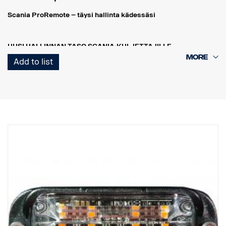
Scania ProRemote – täysi hallinta kädessäsi
UUSI HALLINNAN TASO SCANIA-KULJETTAJILLE
Scania ProRemote on enemmän kuin pelkkä työkalu – se on
Add to list
älykäs hallintajärjestelmä, joka helpottaa ja tehostaa työpäivääsi.
Olitpa ohjaamon ulkopuolella, lastaamassa, säätämässä
jousituksen korkeutta tai seuraamassa moottorin tietoja, sinulla on
täysi hallinta – suoraan kädessäsi.
REAALIAIKAINEN VALVONTA – TURVALLISUUTTA JA
TARKKUUTTA REAALIAJASSA
Scania ProRemoten avulla kuljettaja voi valvoa kuorman painoa
ajoneuvon ulkopuolelta reaaliajassa. Näin varmistetaan, että
jokainen kuorma on täydellisesti tasapainossa sekä
painorajoitusten että alan määräysten mukainen.
ÄLYKÄS KUORMAN SÄÄTÖ
Automaattisen akselintunnistuksen avulla vastaanotinyksikkö
tunnistaa mahdollisen perävaunun akselien lukumäärän. Saat
välittömästi turvalliseen ja tehokkaaseen lastaukseen tarvittavat