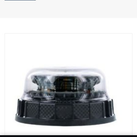
Korkeus (konsolin kanssa): 97 mm
Syvyys: 97 mm
Paino: 1 700 grammaa
Teho, kohdevalo: 60 W
Raakalumenit, kohdevalo: 6420 lm
Kantama, kohdevalo, 1Lux: 400 m
Teho, valonheitin: 70 W
Raakalumenit, valonheitin: 3550 lm
Kantama, valonheitin, 1Lux: 110 m