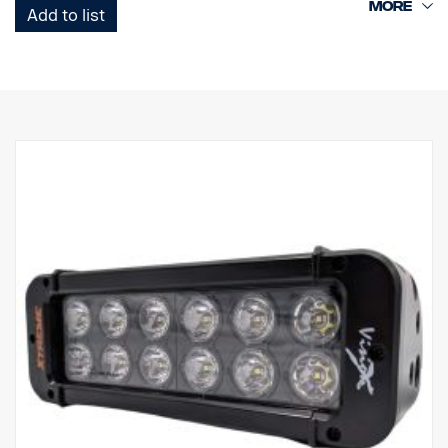
5 watin CREE-LEDit ja heijastimia ympäröivä hieno Halo-
Add to list
valotehoste.
Ominaisuudet:
5,5 vuoden toimintatakuu.
Vankka alumiini/komposiittikotelo.
Särkymätön polykarbonaattilinssi.
Kosteudenkestävä paineenalennusventtiili.
Raskasta käyttöä kestävä rakenne - kestää jopa 15,6 Grms:n
tärinää.
Sisäänrakennettu EMC-häiriösuodatin (CISPR 25) – ei häiritse
ajoneuvojen elektronisia järjestelmiä.
Aktiivinen lämpötilan säätö Prime Driven ja ETM:n avulla.
CE-hyväksytty, RoHS-sertifioitu.
Vesitiivis IP68/IP69K.
Värilämpötila: 6000 kelviniä.
Lämpötilatestattu -40°C - +80°C.
Releen johdotus sisältyy.
Mukana asennusjalat, sivusiipikiinnitys on valinnainen (tuotenro
XPL-LEM).
Halotehoste erillisessä johdossa.