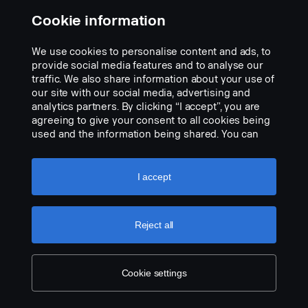
Cookie information
We use cookies to personalise content and ads, to
provide social media features and to analyse our
LED-majakka Vignal/CEA Pegasus
traffic. We also share information about your use of
our site with our social media, advertising and
Osanumero:
2960074
analytics partners. By clicking “I accept”, you are
agreeing to give your consent to all cookies being
Part Description:
used and the information being shared. You can
LED-majakka Vignal/CEA Pegasus, pinta-asennus, matala profiili
also manage your cookies by clicking the “Cookie
74 x 146 mm, läpinäkyvällä valon lasilla, 3 toimintoa: Keltainen
settings” and selecting the categories you’d like to
pyörivä, vilkkuva tai kaksoisvilkkuva valo. Multivolt 10-30 V, 9W.
accept. For a more detailed explanation of how we
I accept
ECE R10, ECE R65 -hyväksyntä.
use cookies, please visit our cookies section,
which you can find by clicking the link below this
Add to list
text.
Cookie policy
Reject all
Cookie settings