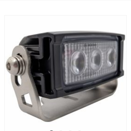
valaisimiin.
Tämä valo on MIL-STD-461-standardin mukainen. Voidaan käyttää
vain 24 V:n jännitteellä. Valokotelo ja -pidike on maalattu
kestävällä mustalla värillä, ja valon tausta on musta, mikä tekee
siitä huomaamattomamman näköisen.
Data:
LED: 5 x 7 W Cree, valon värilämpötila: 6000 K
Teholliset luumenit: 3305, Raakaluumenit: 4000
Jännite: 24V, Virrankulutus: 1,46 ampeeria, 24 V
Watit: 35 W, Kosketin: Deutsch DT04-2P
Kiinnitystyyppi: Nivelakseli ja yksi pultti
Paino: 1,00kg, Leveys: 116 mm, Korkeus: 100 mm, Syvyys: 75 mm
IP-luokka: IP69K, Tärinäluokka 21,2 Grms.
EMC-hyväksyntä: Sotilasstandardi 461F, MIL-STD-461
ADR-luokiteltu, CE-hyväksytty
Linssin materiaali: Polykarbonaatti, Kotelomateriaali: Alumiini
Valokotelon pinnoite: Merenkulkuluokan korroosionesto
Valokuvio: 60° WideFlood