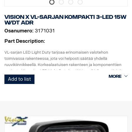
Vision X VL-sarjan kompakti 3-LED 15W
W/DT ADR
Osanumero:
3171031
Part Description:
VL-sarjan LED Light Duty tarjoaa erinomaisen valotehon
toimivassa rakenteessa, jota voi helposti säätää yhdellä
ruuvikiinnikkeellä. Korkealaatuisen rakenteen ja komponenttien
ansiosta VL-sarjan LED Light Duty kestää jopa 21 Grms:n tärinän.
Sisäänrakennettu käänteisnapaisuussuoja auttaa estämään
Add to list
virheellisen asennuksen aiheuttamat vahingot.
VL-sarjan Led Light Duty -työvalot ovat hyvän hinta-laatusuhteen
monipuolinen valikoima moniin kevyisiin kaupallisiin sovelluksiin.
Data:
Valokotelo: Komposiitti
Linssi: Polykarbonaatti