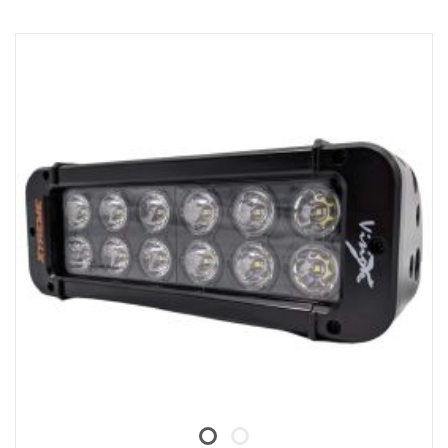
Valokotelo: Vankka alumiini
Jännite: 24 V
Virrankulutus: 2,5 ampeeria, 24 V
IP-luokka: IP68
Tärinäluokka: 15,6G
Toimintalämpötila: -40 °C / +80 °C
Korkeus: 95,25 mm, syvyys: 84,07 mm, leveys: 201 mm
Watit: 60 LED: 12 kpl x 5W
Raakaluumenit: 6 336
Teholliset luumenit: 4 440
Linssi: Polykarbonaatti
Valokuvio: 10 ° Spot