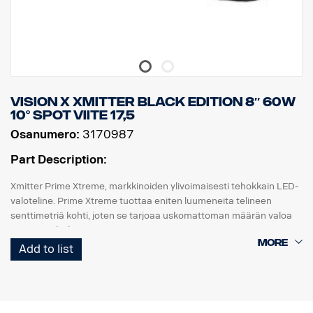
Data:
E-merkitty: Kyllä
Jännite: 9-32V
Valokuvio: 10° Spot
Korkeus: 52 mm, leveys: 61 mm, pituus: 527 mm
Paino: 1,4 kg
Vision X Xmitter Black edition 8″ 60W
LED: 15 x 5 W
10° Spot viite 17,5
Watit: 75 W
Osanumero:
3170987
Virrankulutus, 12V: 6,25 A
Raakaluumenit: 8025, teholliset luumenit: 5618
Part Description:
Kantama, 1 Lux: 451 m
Xmitter Prime Xtreme, markkinoiden ylivoimaisesti tehokkain LED-
valoteline. Prime Xtreme tuottaa eniten luumeneita telineen
senttimetriä kohti, joten se tarjoaa uskomattoman määrän valoa
pienestä yksiköstä.
Add to list
Tämä on Black Edition -versio tästä LED-telineestä. Siinä on musta
tausta, joka antaa hienovaraisemman ilmeen kuin aiempi
kromitausta.
E-merkitty