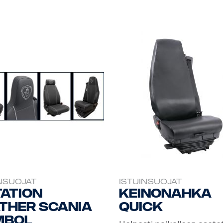
NSUOJAT
ISTUINSUOJAT
tation
Keinonahka
ther Scania
Quick
mbol