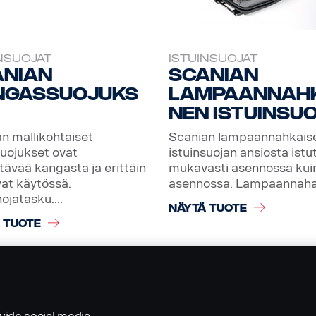
NSUOJAT
ISTUINSUOJAT
anian
Scanian
ngassuojuks
lampaannah
nen istuinsu
n mallikohtaiset
Scanian lampaannahkais
suojukset ovat
istuinsuojan ansiosta istu
tävää kangasta ja erittäin
mukavasti asennossa kui
at käytössä.
asennossa. Lampaannahan
ojatasku....
NÄYTÄ TUOTE
 TUOTE