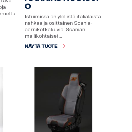
ttava
o
oja
ommeltu
Istuimissa on ylellistä italialaista
nahkaa ja osittainen Scania-
aarnikotkakuvio. Scanian
mallikohtaiset...
NÄYTÄ TUOTE