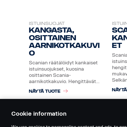
ISTUINSUOJAT
ISTUI
Kangasta,
Sc
osittainen
ka
aarnikotkakuvi
et
o
Scania
istuin
Scanian räätälöidyt kankaiset
hengit
istuinsuojukset, kuosina
mukav
osittainen Scania-
Selkän
aarnikotkakuvio. Hengittävät...
NÄYTÄ
NÄYTÄ TUOTE
Cookie information