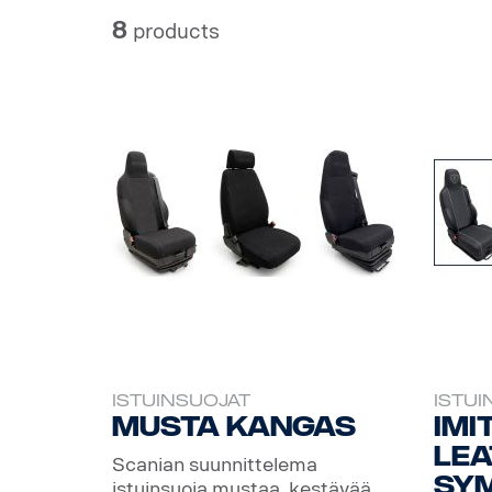
8
products
ISTUINSUOJAT
ISTUI
Musta kangas
Imi
lea
Scanian suunnittelema
sy
istuinsuoja mustaa, kestävää