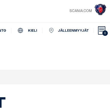
SCANIA.COM
NTG
KIELI
JÄLLEENMYYJÄT
0
t