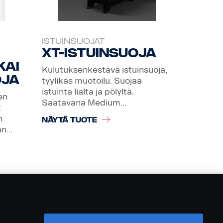
ISTUINSUOJAT
XT-istuinsuoja
kai
Kulutuksenkestävä istuinsuoja,
oja
tyylikäs muotoilu. Suojaa
istuinta lialta ja pölyltä.
en
Saatavana Medium...
t
n
NÄYTÄ TUOTE
...