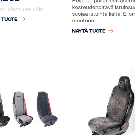
Helposti paikalleen asete
kosteudenpitävä istuinsu
cription available
suojaa istuinta lialta. Ei 
 TUOTE
muotoon....
NÄYTÄ TUOTE