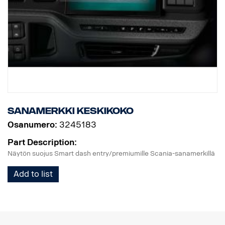
Sanamerkki keskikoko
Osanumero:
3245183
Part Description:
Näytön suojus Smart dash entry/premiumille Scania-sanamerkillä
Add to list