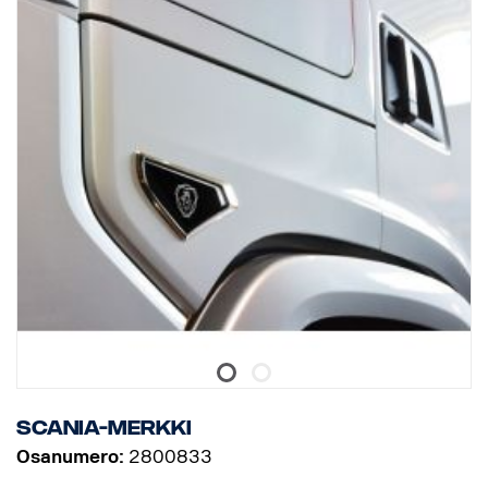
Scania-merkki
Osanumero:
2800833