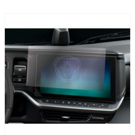
Suunniteltu vain Scanian kuorma-autoja varten. Järjestelmässä on
3,5-tuumainen kosketusnäyttö (1 200 nit), joka takaa
kristallinkirkkaan näkyvyyden, joten käytettävissäsi ovat aina
tarkkaan lastaamiseen tarvittavat työkalut. Toimii NTG-sukupolven
kanssa, kuorma-autoille, joissa on SESAMM7-sähköjärjestelmä,
Tarkista paikalliset hyväksyntäsäännöt GSR Cybersecurityn
olennaisuudesta, koska tuote ei sisälly Scanian kokonaisten
ajoneuvojen VWTA:han.
AUTOMAATTINEN AKSELIN TUNNISTUS:
Vastaanotinyksikkö tunnistaa automaattisesti mahdollisen
perävaunun akselien lukumäärän ja varmistaa, että saat tiedot,
joita tarvitaan turvalliseen ja tehokkaaseen lastaukseen.
MUKAVUUS:
Scania ProRemoten magneettijalustaisen laturin ja USB-C-
liitännän ansiosta yksikkö on aina käyttövalmis, mikä vähentää
seisokkiaikaa ja pitää kuorma-auton liikenteessä.
Paranna kuorma-autoilukokemusta Scania ProRemotella –