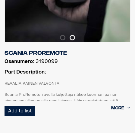
Scania ProRemote
Osanumero:
3190099
Part Description:
REAALIAIKAINEN VALVONTA
Scania ProRemoten avulla kuljettaja näkee kuorman painon
ajoneuvon ulkopuolella reaaliajassa. Näin varmistetaan, että
jokainen kuorma on täydellisesti tasapainossa ja painorajoitusten
Add to list
ja alan määräysten mukainen.
MUKAUTETTU SCANIALLE