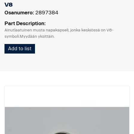
V8
Osanumero:
2897384
Part Description:
Ainutlaatuinen musta napakapseli, jonka keskiössä on V8-
symboli.Myydään yksittäin.
Add to list