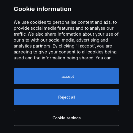
Cookie information
We use cookies to personalise content and ads, to
provide social media features and to analyse our
traffic. We also share information about your use of
our site with our social media, advertising and
analytics partners. By clicking “I accept”, you are
agreeing to give your consent to all cookies being
used and the information being shared. You can
also manage your cookies by clicking the “Cookie
settings” and selecting the categories you’d like to
accept. For a more detailed explanation of how we
I accept
use cookies, please visit our cookies section,
which you can find by clicking the link below this
text.
Cookie policy
Reject all
Cookie settings