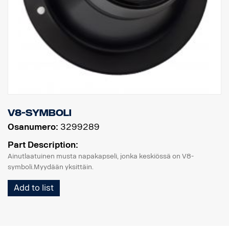
V8-symboli
Osanumero:
3299289
Part Description:
Ainutlaatuinen musta napakapseli, jonka keskiössä on V8-
symboli.Myydään yksittäin.
Add to list