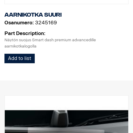
tarkkuuden ja tehokkuuden huipulla. Lastaamisessa voit luottaa
ratkaisuun, joka on suunniteltu täydelliseksi ja pelkästään
Aarnikotka suuri
SCANIAlle ja joka tekee jokaisesta matkasta turvallisen ja
suoraviivaisen.
Osanumero:
3245169
Part Description:
Näytön suojus Smart dash premium advancedille
aarnikotkalogolla
Add to list