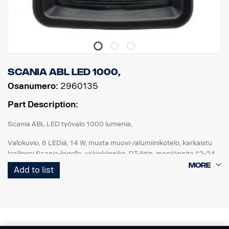
Scania ABL LED 1000,
Osanumero:
2960135
Part Description:
Scania ABL LED työvalo 1000 lumenia,
Valokuvio, 6 LEDiä, 14 W, musta muovi-/alumiinikotelo, karkaistu
lasilinssi Scania-logolla, vakiokiinnike, DT-liitin, monijännite 12-24
V, käänteisen polaarisuuden suojaus, IP68-IP69K. ECE R10, ECE
Add to list
R23 (peruutus), ADR-hyväksyntä.
Parannetut peruutusvalot: Lisätään kuorma-auton erittelyyn: FPC
04743D "Takapään työvalonheitin, vasemman ja oikean puolen
esivalmius"