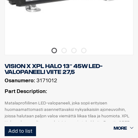
Raakaluumenit: 6 474, teholliset luumenit: 4 531
Linssi: Polykarbonaatti, Valokuvio: 6,5° Spot.
Vision X XPL HALO 13″ 45W LED-
valopaneeli viite 27,5
Osanumero:
3171012
Part Description:
Matalaprofiilinen LED-valopaneeli, joka sopii erityisen
huomaamattomasti asennettavaksi nykyaikaisiin ajoneuvoihin,
joissa halutaan paljon valoa viemättä liikaa tilaa ja huomiota. XPL
Halo -valopaneelissa on yksi rivi samoja tehokkaita 5 watin CREE-
LED-valoja kuin PX-telineessä ja heijastimia ympäröivä Halo-
Add to list
valotehoste.