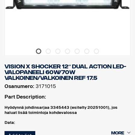
VISION X SHOCKER 12″ DUAL ACTION LED-
VALOPANEELI 60W/70W
VALKOINEN/VALKOINEN REF 17.5
Osanumero:
3171015
Part Description:
Hyödynnä johdinsarjaa 3345443 (esitelty 20251001), jos
haluat lisää toimintoja kohdevalossa
Data:
Leveys: 304 mm