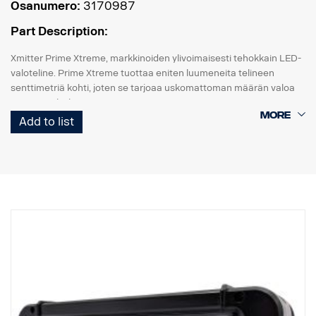
Osanumero:
3170987
Part Description:
Xmitter Prime Xtreme, markkinoiden ylivoimaisesti tehokkain LED-
valoteline. Prime Xtreme tuottaa eniten luumeneita telineen
senttimetriä kohti, joten se tarjoaa uskomattoman määrän valoa
pienestä yksiköstä.
Add to list
Tämä on Black Edition -versio tästä LED-telineestä. Siinä on musta
tausta, joka antaa hienovaraisemman ilmeen kuin aiempi
kromitausta.
E-merkitty
Valokotelo: Vankka alumiini
Jännite: 24 V
Virrankulutus: 2,5 ampeeria, 24 V
IP-luokka: IP68
Tärinäluokka: 15,6G
Toimintalämpötila: -40 °C / +80 °C
Korkeus: 95,25 mm, syvyys: 84,07 mm, leveys: 201 mm
Watit: 60 LED: 12 kpl x 5W