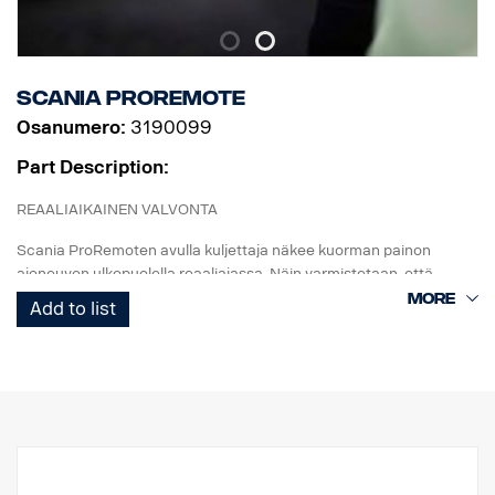
Scania ProRemote
Osanumero:
3190099
Part Description:
REAALIAIKAINEN VALVONTA
Scania ProRemoten avulla kuljettaja näkee kuorman painon
ajoneuvon ulkopuolella reaaliajassa. Näin varmistetaan, että
jokainen kuorma on täydellisesti tasapainossa ja painorajoitusten
Add to list
ja alan määräysten mukainen.
MUKAUTETTU SCANIALLE
Suunniteltu vain Scanian kuorma-autoja varten. Järjestelmässä on
3,5-tuumainen kosketusnäyttö (1 200 nit), joka takaa
kristallinkirkkaan näkyvyyden, joten käytettävissäsi ovat aina
tarkkaan lastaamiseen tarvittavat työkalut. Toimii NTG-sukupolven