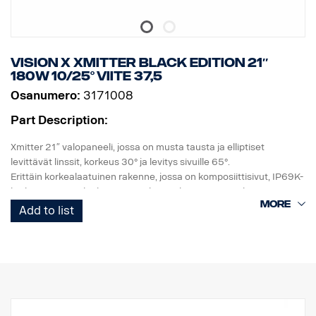
Vision X Xmitter BLACK EDITION 21″
180W 10/25° viite 37,5
Osanumero:
3171008
Part Description:
Xmitter 21″ valopaneeli, jossa on musta tausta ja elliptiset
levittävät linssit, korkeus 30° ja levitys sivuille 65°.
Erittäin korkealaatuinen rakenne, jossa on komposiittisivut, IP69K-
korkeapainevesiluokitus, sama leveys kuin eurooppalaisessa
rekisterikilvessä, korkea tärinänkestävyys ja korkealaatuinen
Add to list
tiiviste. UV-kestävä ja sorankestävä polykarbonaattilinssi takaa
turvallisen ajamisen pimeässä monien vuosien ajan.
DATA:
E-merkitty
Valokotelo: Vankka alumiini
Jännite: 24 V, Virrankulutus: 15 ampeeria, 24 V