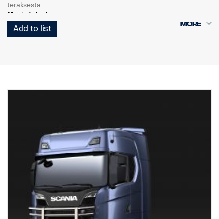
teräksestä.
Musta toteutus
Add to list
Kaaren rakenteen ansiosta asennus on helppo, alkuperäinen
vetoaisa on helposti taitettavissa, käytettävissä ja käsillä, koska
alaosan putket voidaan irrottaa helposti ilman työkaluja.
Pystysuorat putket on myös helppo irrottaa vaihtoa varten, jos ne
vaurioituvat. Kaaressa on myös valmiit asennuskohdat LED-
valopalkeille, ja valinnaiset erityiskiinnikkeet ylempiä pystypalkkeja
varten. Johdinsarja on esivedetty alaosaan.
Tehty asennettavaksi Scanian P-, G-, R- & S-ohjaamoihin, joissa on
normaalit tai korkeat puskurit. 0 mm ulkoneva puskuri on
suositeltava parasta mahdollista maavaraa varten, mutta tämä
sopii myös 40 mm ulkoneviin puskureihin.
EI sovi mataliin puskureihin eikä ulkoneviin "XT"-teräspuskureihin.
Asennuslaitteisto, 8 x valokiinnikkeet ja asennusohjeet toimitetaan
mukana.
( Ei sisällä valoja )