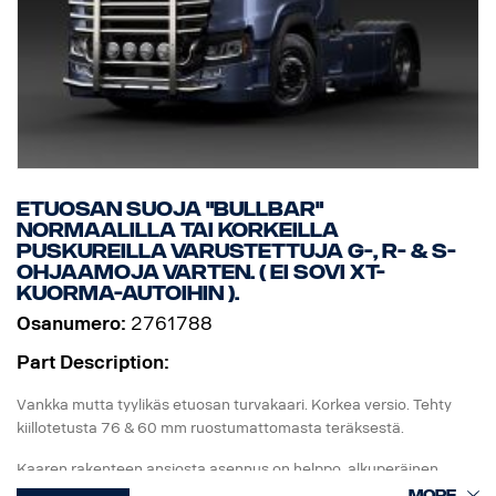
Etuosan suoja "Bullbar"
normaalilla tai korkeilla
puskureilla varustettuja G-, R- & S-
ohjaamoja varten. ( Ei sovi XT-
kuorma-autoihin ).
Osanumero:
2761788
Part Description:
Vankka mutta tyylikäs etuosan turvakaari. Korkea versio. Tehty
kiillotetusta 76 & 60 mm ruostumattomasta teräksestä.
Kaaren rakenteen ansiosta asennus on helppo, alkuperäinen
vetoaisa on helposti taitettavissa, käytettävissä ja käsillä, koska