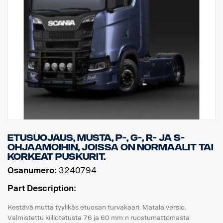
EI sovi mataliin puskureihin eikä ulkoneviin "XT"-teräspuskureihin.
Asennuslaitteisto, merkin pidin, 8 x valokiinnikkeet ja
asennusohjeet toimitetaan mukana.
( Ei sisällä valoja )
Etusuojaus, Musta, P-, G-, R- ja S-
ohjaamoihin, joissa on normaalit tai
korkeat puskurit.
Osanumero:
3240794
Part Description:
Kestävä mutta tyylikäs etuosan turvakaari. Matala versio.
Valmistettu kiillotetusta 76 ja 60 mm:n ruostumattomasta