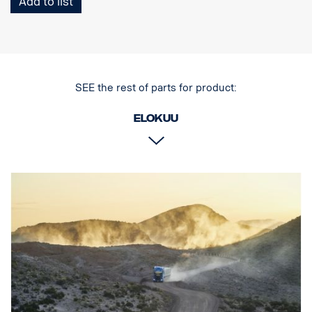
Add to list
Korkeus (konsolin kanssa): 97 mm
Syvyys: 97 mm
Paino: 1 700 grammaa
Teho, kohdevalo: 60 W
Raakalumenit, kohdevalo: 6420 lm
SEE the rest of parts for product:
Kantama, kohdevalo, 1Lux: 400 m
Teho, valonheitin: 70 W
Raakalumenit, valonheitin: 3550 lm
Elokuu
Kantama, valonheitin, 1Lux: 110 m