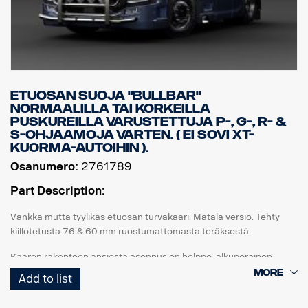
Etuosan suoja "Bullbar"
normaalilla tai korkeilla
puskureilla varustettuja P-, G-, R- &
S-ohjaamoja varten. ( Ei sovi XT-
kuorma-autoihin ).
Osanumero:
2761789
Part Description:
Vankka mutta tyylikäs etuosan turvakaari. Matala versio. Tehty
kiillotetusta 76 & 60 mm ruostumattomasta teräksestä.
Kaaren rakenteen ansiosta asennus on helppo, alkuperäinen
vetoaisa on helposti taitettavissa, käytettävissä ja käsillä, koska
Add to list
alaosan putket voidaan irrottaa helposti ilman työkaluja.