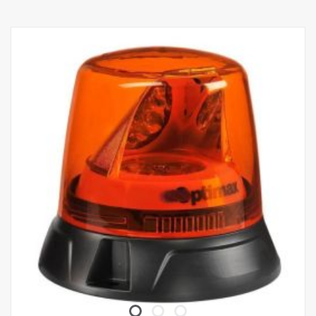
Tiivistys Tiivisterengas
Liitäntäruuvi: 500 mm johdin
IP-luokka IP67