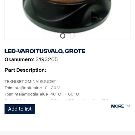
LED-varoitusvalo, Grote
Osanumero:
3193265
Part Description:
TEKNISET OMINAISUUDET
Toimintajännitealue 10 - 30 V
Toimintalämpötila-alue -40° C - + 60° C
Pohja PC, koristerengas PC, linssi PC, sisäinen linssi PC
Toimintalämpötila-alue -40° C - + 60° C
Add to list
MEKAANISET OMINAISUUDET
Kiinnitysruuvi