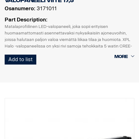
VALOPANEELI viite 17,5
Osanumero:
3171011
Part Description:
Matalaprofiilinen LED-valopaneeli, joka sopii erityisen
huomaamattomasti asennettavaksi nykyaikaisiin ajoneuvoihin,
joissa halutaan paljon valoa viemättä liikaa tilaa ja huomiota. XPL
Halo -valopaneelissa on yksi rivi samoja tehokkaita 5 watin CREE-
LED-valoja kuin PX-telineessä ja heijastimia ympäröivä Halo-
Add to list
valotehoste.
Ominaisuudet:
* Vankka alumiini/komposiittikotelo.
* Särkymätön polykarbonaattilinssi.
* Kosteudenkestävä paineenalennusventtiili.
* Raskasta käyttöä kestävä rakenne - kestää jopa 15,6 Grms:n
tärinää.
* Sisäänrakennettu EMC-häiriösuodatin (CISPR 25) – ei häiritse
ajoneuvojen elektronisia järjestelmiä.
* Aktiivinen lämpötilan säätö Prime Driven ja ETM:n avulla.
* CE-hyväksytty, RoHS-sertifioitu.
* Vesitiivis IP68/IP69K.