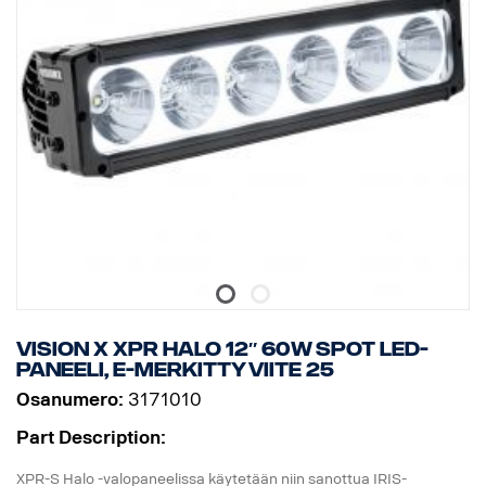
* Värilämpötila: 6000 kelviniä.
* Lämpötilatestattu -40°C - +80°C.
* Releen johdotus sisältyy.
* Mukana asennusjalat, sivusiipikiinnitys on valinnainen
* Halotehoste erillisessä johdossa.
DATA:
E-merkitty, Jännite: 9-32V, Valokuvio: 10° Spot
Korkeus: 52 mm, leveys: 61 mm, pituus: 239 mm,
Paino: 0,74 kg
LED: 6 x 5 W, Watit: 30 W
Virrankulutus, 12V: 2,5 A
Raakaluumenit: 3210, teholliset luumenit: 2247
Kantama, 1Lux: 280 m
Vision X XPR HALO 12″ 60W Spot LED-
paneeli, E-merkitty viite 25
Osanumero:
3171010
Part Description:
XPR-S Halo -valopaneelissa käytetään niin sanottua IRIS-