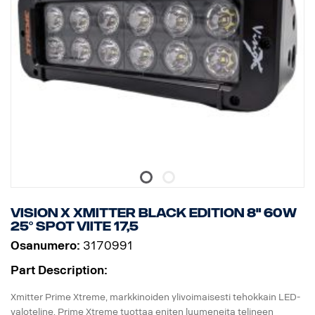
Raakaluumenit: 6 336
Teholliset luumenit: 4 440
Linssi: Polykarbonaatti
Valokuvio: 10 ° Spot
Vision X Xmitter Black Edition 8" 60W
25° Spot viite 17,5
Osanumero:
3170991
Part Description:
Xmitter Prime Xtreme, markkinoiden ylivoimaisesti tehokkain LED-
valoteline. Prime Xtreme tuottaa eniten luumeneita telineen