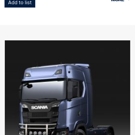
Add to list
alaosan putket voidaan irrottaa helposti ilman työkaluja.
Pystysuorat putket on myös helppo irrottaa vaihtoa varten, jos ne
vaurioituvat. Kaaressa on myös valmiit asennuskohdat LED-
valopalkeille, ja valinnaiset erityiskiinnikkeet ylempiä pystypalkkeja
varten. Johdinsarja on esivedetty alaosaan.
Tehty asennettavaksi Scanian G-, R- & S-ohjaamoihin, joissa on
normaalit tai korkeat puskurit. 0 mm ulkoneva puskuri on
suositeltava parasta mahdollista maavaraa varten, mutta tämä
sopii myös 40 mm ulkoneviin puskureihin.
P-ohjaamoihin suositellaan matalaa versiota, osanro 2761789.
EI sovi mataliin puskureihin eikä ulkoneviin "XT"-teräspuskureihin.
Asennuslaitteisto, merkin pidin, 8 x valokiinnikkeet ja
asennusohjeet toimitetaan mukana.
( Ei sisällä valoja )