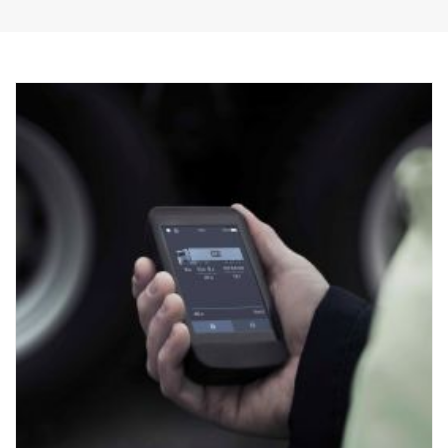
Pystysuorat putket on myös helppo irrottaa vaihtoa varten, jos ne
vaurioituvat. Kaaressa on myös valmiit asennuskohdat LED-
valopalkeille, ja valinnaiset erityiskiinnikkeet ylempiä pystypalkkeja
varten. Johdinsarja on esivedetty alaosaan.
Tehty asennettavaksi Scanian P-, G-, R- & S-ohjaamoihin, joissa on
normaalit tai korkeat puskurit. 0 mm ulkoneva puskuri on
suositeltava parasta mahdollista maavaraa varten, mutta tämä
sopii myös 40 mm ulkoneviin puskureihin.
EI sovi mataliin puskureihin eikä ulkoneviin "XT"-teräspuskureihin.
Asennuslaitteisto, 8 x valokiinnikkeet ja asennusohjeet toimitetaan
mukana.
( Ei sisällä valoja )