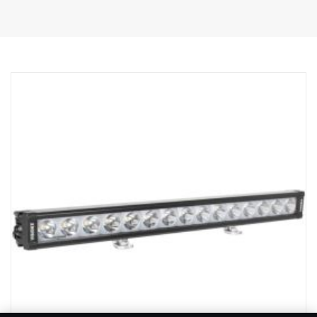
Ominaisuudet:
Vankka alumiini/komposiittikotelo.
Särkymätön polykarbonaattilinssi.
Kosteudenkestävä paineenalennusventtiili.
Raskasta käyttöä kestävä rakenne - kestää jopa 15,6 Grms:n
tärinää.
Sisäänrakennettu EMC-häiriösuodatin (CISPR 25) – ei häiritse
ajoneuvojen elektronisia järjestelmiä.
Aktiivinen lämpötilan säätö Prime Driven ja ETM:n avulla.
CE-hyväksytty, RoHS-sertifioitu.
Vesitiivis IP68/IP69K.
Värilämpötila: 6000 kelviniä
Lämpötilatestattu -40°C - +80°C.
Releen johdotus sisältyy.
Mukana asennusjalat, sivusiipikiinnitys on valinnainen
Halotehoste erillisessä johdossa.
DATA:
E-merkitty, Jännite: 9-32V, Valokuvio: 10° Spot
Korkeus: 52 mm, leveys: 61 mm, pituus: 335 mm