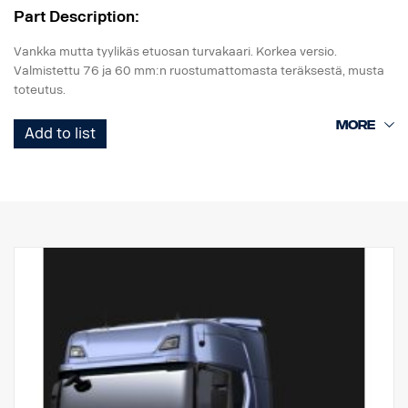
Part Description:
Vankka mutta tyylikäs etuosan turvakaari. Korkea versio.
Valmistettu 76 ja 60 mm:n ruostumattomasta teräksestä, musta
toteutus.
Kaaren rakenteen ansiosta asennus on helppo, alkuperäinen
Add to list
vetoaisa on helposti taitettavissa, käytettävissä ja käsillä, koska
alaosan putket voidaan irrottaa helposti ilman työkaluja.
Pystysuorat putket on myös helppo irrottaa vaihtoa varten, jos ne
vaurioituvat. Kaaressa on myös valmiit asennuskohdat LED-
valopalkeille, ja valinnaiset erityiskiinnikkeet ylempiä pystypalkkeja
varten. Johdinsarja on esivedetty alaosaan.
Tehty asennettavaksi Scanian G-, R- & S-ohjaamoihin, joissa on
normaalit tai korkeat puskurit. 0 mm ulkoneva puskuri on
suositeltava parasta mahdollista maavaraa varten, mutta tämä
sopii myös 40 mm ulkoneviin puskureihin.
P-ohjaamoihin suositellaan matalaa versiota, osanro 3240794.