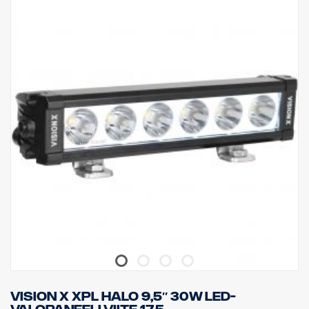
IP-luokitus: IP68 & IP69K, Tärinäluokka: 15,6G
Toimintalämpötila: -40 °C – +80 °C
Korkeus: 75 mm, leveys: 85 mm, pituus: 525 mm
Linssi: Polykarbonaatti
Watit: 180 W, LED: 36 kpl x 5W
Raakaluumenit: 19 008 lm, teholliset luumenit: 13 320 lm
Valokuvio: Yhdistelmä 10° Spot ja 30/65° levitys
Vision X XPL HALO 9,5″ 30W LED-