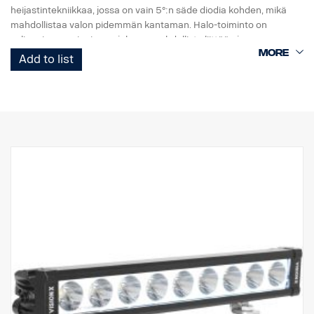
heijastintekniikkaa, jossa on vain 5°:n säde diodia kohden, mikä
mahdollistaa valon pidemmän kantaman. Halo-toiminto on
valinnainen ominaisuus, joka on mahdollista liittää ajoneuvon
seisontavaloon.
Add to list
OMINAISUUDET:
Käytännössä särkymätön polykarbonaattilinssi
Korkea IP-luokitus (IP 68)
Tärinänkestävä (15,6Grms)
Pieni virrankulutus suhteessa tehoon
EMC-testattu (radiohäiriöt)
50 000 tunnin käyttöikä diodilla
DATA:
Valokotelo: Vankka alumiini
Jännite: 11-32 V, Virrankulutus: 5 ampeeria, 12 V
IP-luokitus: IP68, Tärinäluokka: 15,6G
Toimintalämpötila: -40 °C – +80 °C
Korkeus: 70 mm, syvyys: 80 mm, leveys: 292,2 mm
Watit: 60, LED: 6