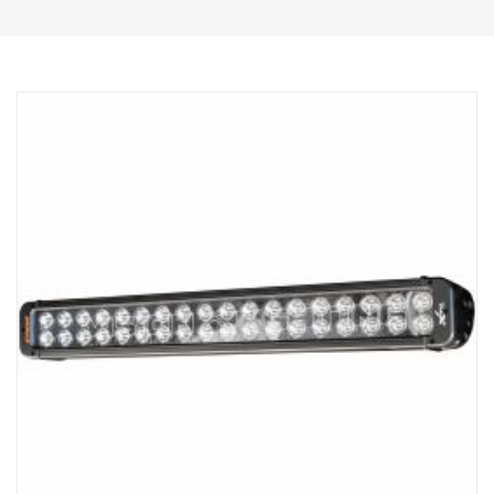
kromitausta.
DATA:
E-merkitty
Valokotelo: Vankka alumiini
Jännite: 24 V, Virrankulutus: 3,75 ampeeria, 24 V
IP-luokka: IP68, tärinäluokka: 15,6G
Toimintalämpötila: -40 °C / +80 °C
Korkeus: 95,25 mm, syvyys: 84,07 mm, leveys: 282 mm
LED: 18 kpl 5 W
Raakaluumenit: 9 504, teholliset luumenit: 6 660
Linssi: Polykarbonaatti
Valokuvio: 10° Spot