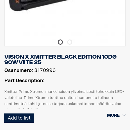
Vision X Xmitter BLACK EDITION 10dg
90W viite 25
Osanumero:
3170996
Part Description:
Xmitter Prime Xtreme, markkinoiden ylivoimaisesti tehokkain LED-
valoteline. Prime Xtreme tuottaa eniten luumeneita telineen
senttimetriä kohti, joten se tarjoaa uskomattoman määrän valoa
pienestä yksiköstä.
Add to list
Tämä on Black Edition -versio tästä LED-telineestä. Siinä on musta
tausta, joka antaa hienovaraisemman ilmeen kuin aiempi