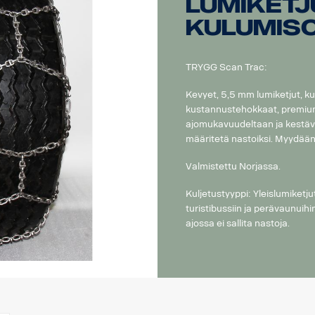
lumiketj
kulumiso
TRYGG Scan Trac:
Kevyet, 5,5 mm lumiketjut, ku
kustannustehokkaat, premium
ajomukavuudeltaan ja kestäv
määritetä nastoiksi. Myydään
Valmistettu Norjassa.
Kuljetustyyppi: Yleislumiketj
turistibussiin ja perävaunuihin
ajossa ei sallita nastoja.