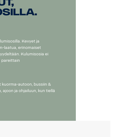
ut,
silla.
lumisosilla. Kevyet ja
-laatua, erinomaiset
yydeltään. Kulumisosia ei
 pareittain
ut kuorma-autoon, bussiin &
, ajoon ja ohjailuun, kun tiellä