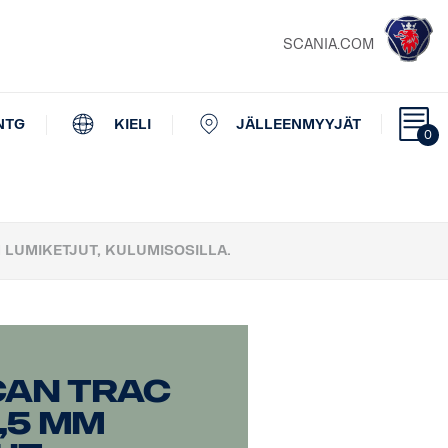
SCANIA.COM
NTG
KIELI
JÄLLEENMYYJÄT
0
 LUMIKETJUT, KULUMISOSILLA.
can Trac
,5 mm