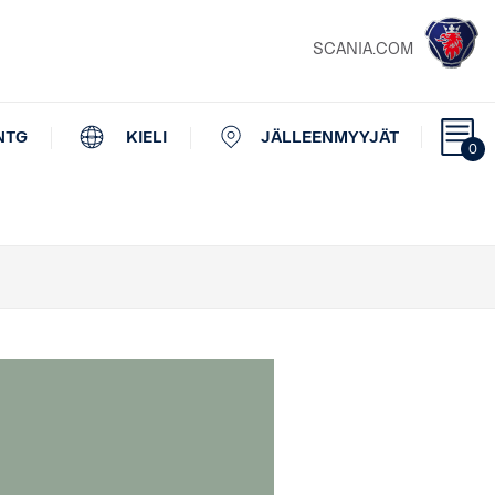
SCANIA.COM
NTG
KIELI
JÄLLEENMYYJÄT
0