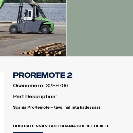
ProRemote 2
Osanumero:
3289706
Part Description:
Scania ProRemote – täysi hallinta kädessäsi
UUSI HALLINNAN TASO SCANIA-KULJETTAJILLE
Scania ProRemote on enemmän kuin pelkkä työkalu – se on älykäs