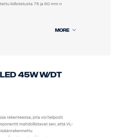
tettu kiillotetusta 76 ja 60 mm:n
isa on helposti taitettavissa,
lposti ilman työkaluja.
ne vaurioituvat. Kaaressa on myös
innikkeet ylempiä pystypalkkeja varten.
on normaalit tai korkeat puskurit. 0 mm
9-LED 45W W/DT
 varten, mutta tämä sopii myös 40 mm
.
taan mukana.
sa rakenteessa, jota voi helposti
mponentit mahdollistavat sen, että VL-
 Sisäänrakennettu