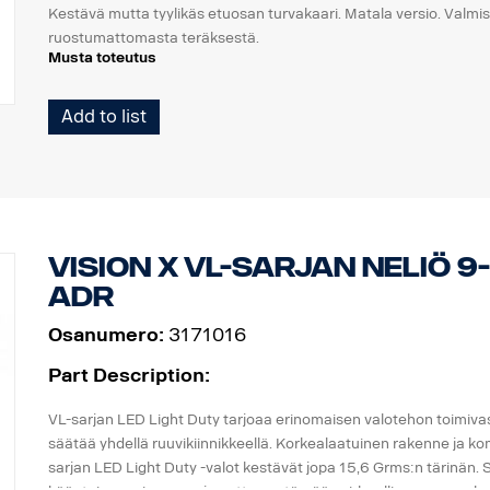
Kestävä mutta tyylikäs etuosan turvakaari. Matala versio. Valmis
( Ei sisällä valoja )
ruostumattomasta teräksestä.
Musta toteutus
Kaaren rakenteen ansiosta asennus on helppo, alkuperäinen vetoa
Add to list
käytettävissä ja käsillä, koska alaosan putket voidaan irrottaa he
Pystysuorat putket on myös helppo irrottaa vaihtoa varten, jos 
valmiit asennuskohdat LED-valopalkeille, ja valinnaiset erityiski
Johdinsarja on esivedetty alaosaan.
Tehty asennettavaksi Scanian P-, G-, R- & S-ohjaamoihin, joissa 
Vision X VL-sarjan neliö 
ulkoneva puskuri on suositeltava parasta mahdollista maavaraa
ADR
ulkoneviin puskureihin.
Osanumero:
3171016
EI sovi mataliin puskureihin eikä ulkoneviin "XT"-teräspuskureihin
Part Description:
Asennuslaitteisto, 8 x valokiinnikkeet ja asennusohjeet toimite
VL-sarjan LED Light Duty tarjoaa erinomaisen valotehon toimivas
( Ei sisällä valoja )
säätää yhdellä ruuvikiinnikkeellä. Korkealaatuinen rakenne ja ko
sarjan LED Light Duty -valot kestävät jopa 15,6 Grms:n tärinän.