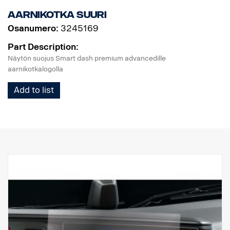
ratkaisuun, joka on suunniteltu täydelliseksi ja pelkästään
Aarnikotka suuri
SCANIAlle ja joka tekee jokaisesta matkasta turvallisen ja
suoraviivaisen.
Osanumero:
3245169
Part Description:
Näytön suojus Smart dash premium advancedille
aarnikotkalogolla
Add to list