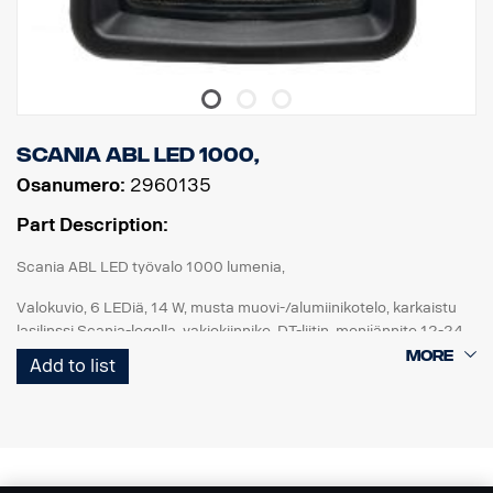
Scania ABL LED 1000,
Osanumero:
2960135
Part Description:
Scania ABL LED työvalo 1000 lumenia,
Valokuvio, 6 LEDiä, 14 W, musta muovi-/alumiinikotelo, karkaistu
lasilinssi Scania-logolla, vakiokiinnike, DT-liitin, monijännite 12-24
V, käänteisen polaarisuuden suojaus, IP68-IP69K. ECE R10, ECE
Add to list
R23 (peruutus), ADR-hyväksyntä.
Parannetut peruutusvalot: Lisätään kuorma-auton erittelyyn: FPC
04743D "Takapään työvalonheitin, vasemman ja oikean puolen
esivalmius"