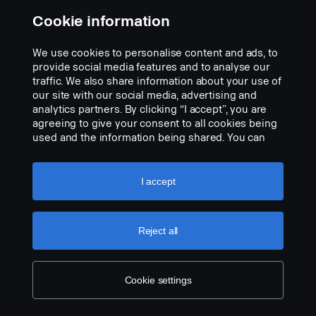
Cookie information
We use cookies to personalise content and ads, to
provide social media features and to analyse our
traffic. We also share information about your use of
our site with our social media, advertising and
analytics partners. By clicking “I accept”, you are
agreeing to give your consent to all cookies being
used and the information being shared. You can
also manage your cookies by clicking the “Cookie
settings” and selecting the categories you’d like to
accept. For a more detailed explanation of how we
I accept
use cookies, please visit our cookies section,
which you can find by clicking the link below this
text.
Cookie policy
Reject all
Cookie settings