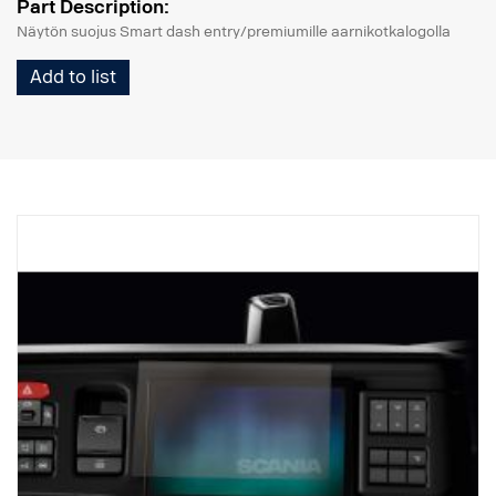
Part Description:
Näytön suojus Smart dash entry/premiumille aarnikotkalogolla
Add to list