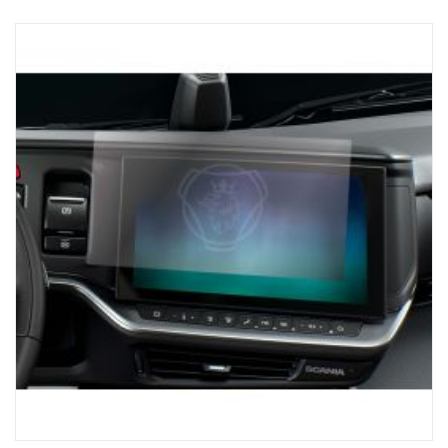
3,5-tuumainen kosketusnäyttö (1 200 nit), joka takaa
kristallinkirkkaan näkyvyyden, joten käytettävissäsi ovat aina
tarkkaan lastaamiseen tarvittavat työkalut. Toimii NTG-sukupolven
kanssa, kuorma-autoille, joissa on SESAMM7-sähköjärjestelmä,
Tarkista paikalliset hyväksyntäsäännöt GSR Cybersecurityn
olennaisuudesta, koska tuote ei sisälly Scanian kokonaisten
ajoneuvojen VWTA:han.
AUTOMAATTINEN AKSELIN TUNNISTUS:
Vastaanotinyksikkö tunnistaa automaattisesti mahdollisen
perävaunun akselien lukumäärän ja varmistaa, että saat tiedot,
joita tarvitaan turvalliseen ja tehokkaaseen lastaukseen.
MUKAVUUS:
Scania ProRemoten magneettijalustaisen laturin ja USB-C-
liitännän ansiosta yksikkö on aina käyttövalmis, mikä vähentää
seisokkiaikaa ja pitää kuorma-auton liikenteessä.
Paranna kuorma-autoilukokemusta Scania ProRemotella –
tarkkuuden ja tehokkuuden huipulla. Lastaamisessa voit luottaa