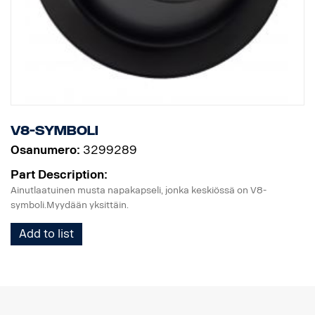
V8-symboli
Osanumero:
3299289
Part Description:
Ainutlaatuinen musta napakapseli, jonka keskiössä on V8-
symboli.Myydään yksittäin.
Add to list