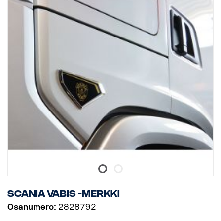
Scania Vabis -merkki
Osanumero:
2828792