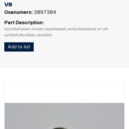
V8
Osanumero:
2897384
Part Description:
Ainutlaatuinen musta napakapseli, jonka keskiössä on V8-
symboli.Myydään yksittäin.
Add to list