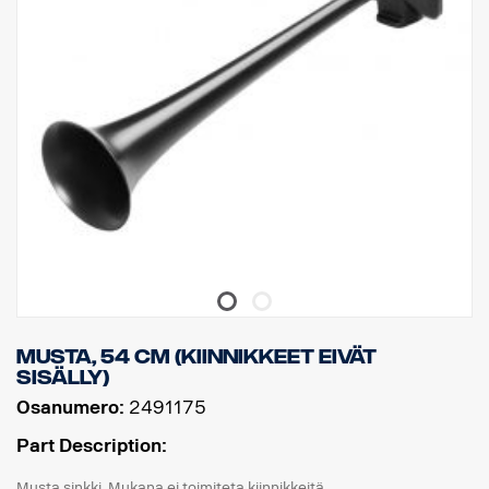
Musta, 54 cm (Kiinnikkeet eivät
sisälly)
Osanumero:
2491175
Part Description:
Musta sinkki. Mukana ei toimiteta kiinnikkeitä.