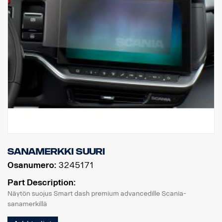
Sanamerkki suuri
Osanumero:
3245171
Part Description:
Näytön suojus Smart dash premium advancedille Scania-
sanamerkillä