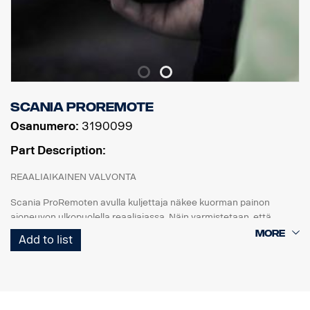
Scania ProRemote
Osanumero:
3190099
Part Description:
REAALIAIKAINEN VALVONTA
Scania ProRemoten avulla kuljettaja näkee kuorman painon
ajoneuvon ulkopuolella reaaliajassa. Näin varmistetaan, että
jokainen kuorma on täydellisesti tasapainossa ja painorajoitusten
Add to list
ja alan määräysten mukainen.
MUKAUTETTU SCANIALLE
Suunniteltu vain Scanian kuorma-autoja varten. Järjestelmässä on