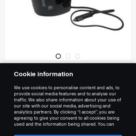
Vedenkeitin
Cookie information
Osanumero:
2979216
We use cookies to personalise content and ads, to
Part Description:
provide social media features and to analyse our
Kun mielesi tekee kupillista teetä tai kahvia tai mukillista keittoa,
traffic. We also share information about your use of
tarvitset tämän vedenkeittimen. Scanian hyväksymä vedenkeitin
our site with our social media, advertising and
on 24 V:n yksikkö, jossa on automaattinen ylikuumenemissuoja.
analytics partners. By clicking “I accept”, you are
Ominaisuudet: 24 V. 300 W. Tilavuus 0,8 l. Pehmeäpintaiset
agreeing to give your consent to all cookies being
on/off-painikkeet. Automaattinen ylikuumenemissuoja.
used and the information being shared. You can
Add to list
also manage your cookies by clicking the “Cookie