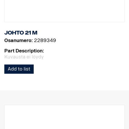
Johto 21 m
Osanumero:
2289349
Part Description:
Kuvausta ei löydy
Add to list