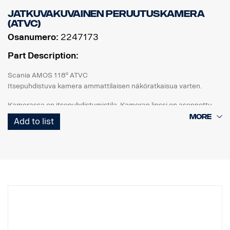
Jatkuvakuvainen peruutuskamera
(ATVC)
Osanumero:
2247173
Part Description:
Scania AMOS 118º ATVC
Itsepuhdistuva kamera ammattilaisen näköratkaisua varten.
Kamerassa on itsepuhdistumistila. Kameran linssi on asennettu
lasiputkeen, jota teollinen askelmoottori voi pyörittää.
Add to list
Aktivoitaessa lasipinnalle suihkutetaan suuttimen kautta vettä (tai
lasinpesunestettä), pyöritys käynnistetään ja sisäänrakennettu
pyyhin puhdistaa lasipinnan.
Askelmoottoria ohjataan I/O-rasian
(2289333) kautta. Aktivointi tapahtuu Monitorin tai I/O-rasian
tulon kautta.
ATVC I/O -rasia saa virtaa erillisestä omasta 24 V CD:n
virtalähteestään (ei monitorin kautta). ATVC I/O -rasia syöttää
virtaa kameralle ja valinnaiselle pumpulle/vesisäiliölle (2289345).
AMOS 118° ATVC PAL on vakiona peilitilassa. AMOS 118° ATVC