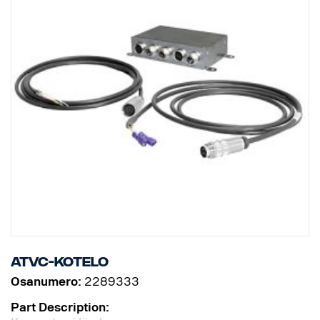
PAL Mirror on suunniteltu käytettäväksi peruutuskamerana. Siksi
sitä on helppo käyttää myös muiden valmistajien monitorien
kanssa.
• Uuden sukupolven CMOS-tunnistin
• Pyörintäliike täydet 360°
• 0,5-metrinen videokaapeli 7p ja 0,5-metrinen vesiletku venttiilillä
vesipumppuun yhdistämistä varten
• • ATVC I/O -rasia ja ATVC-kamera yhdistetään toisiinsa 7-
napaisilla liittimillä varustetulla johdolla
ATVC-kotelo
Osanumero:
2289333
Part Description: