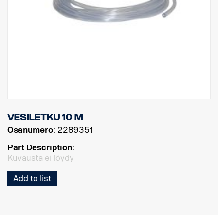
Vesiletku 10 m
Osanumero:
2289351
Part Description:
Kuvausta ei löydy
Add to list