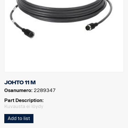
Johto 11 m
Osanumero:
2289347
Part Description:
Kuvausta ei löydy
Add to list