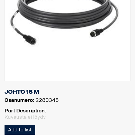
Johto 16 m
Osanumero:
2289348
Part Description:
Kuvausta ei löydy
Add to list