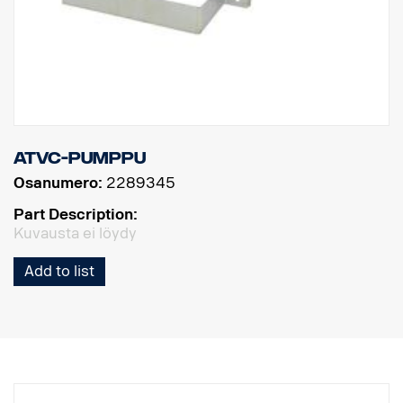
ATVC-pumppu
Osanumero:
2289345
Part Description:
Kuvausta ei löydy
Add to list