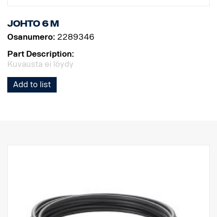
Johto 6 m
Osanumero:
2289346
Part Description:
Kuvausta ei löydy
Add to list