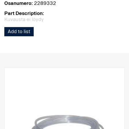
Osanumero:
2289332
Part Description:
Kuvausta ei löydy
Add to list