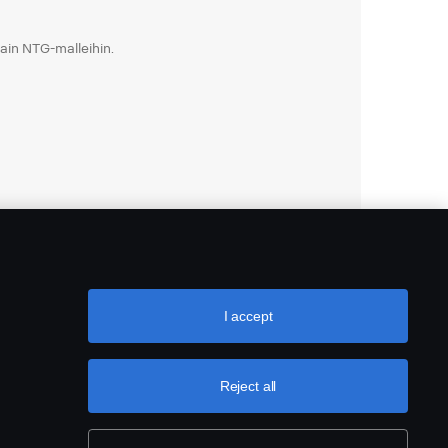
vain NTG-malleihin.
I accept
Reject all