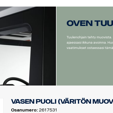
Oven tuu
Tuulenohjain tehty muovista
ajaessasi ikkuna avoinna. Hu
vaatimukset ostaessasi tämä
Vasen puoli (väritön muov
Osanumero:
2617531