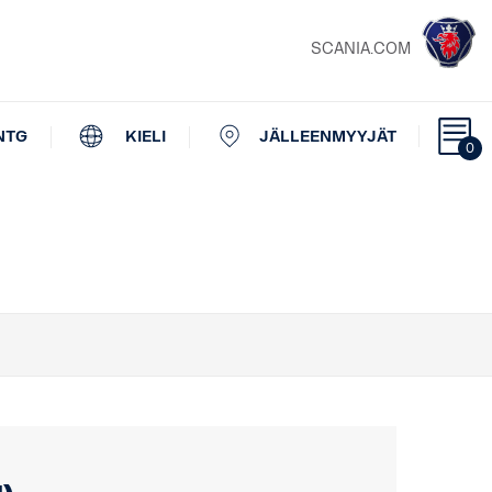
SCANIA.COM
NTG
KIELI
JÄLLEENMYYJÄT
0