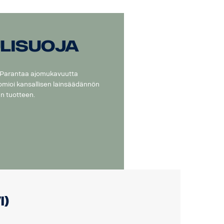
lisuoja
. Parantaa ajomukavuutta
omioi kansallisen lainsäädännön
n tuotteen.
i)