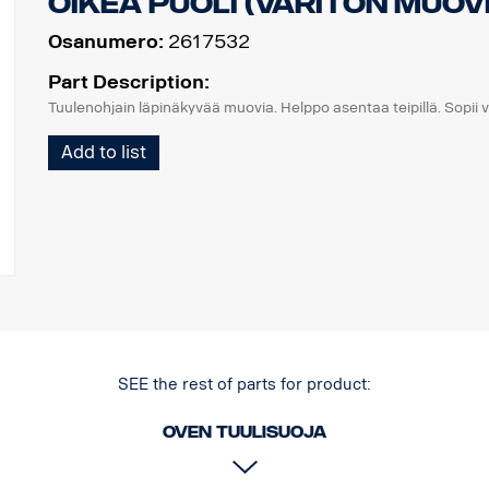
Oikea puoli (väritön muovi
Osanumero:
2617532
Part Description:
Tuulenohjain läpinäkyvää muovia. Helppo asentaa teipillä. Sopii 
Add to list
SEE the rest of parts for product:
Oven tuulisuoja