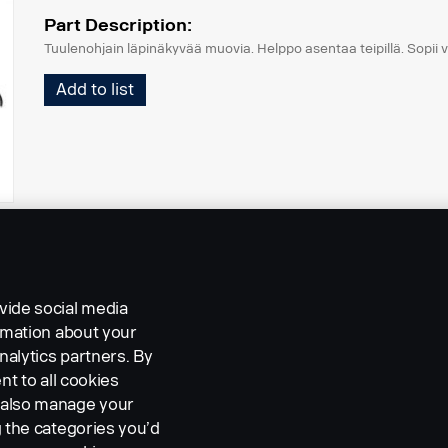
Part Description:
Tuulenohjain läpinäkyvää muovia. Helppo asentaa teipillä. Sopii 
Add to list
vide social media
ormation about your
nalytics partners. By
nt to all cookies
n also manage your
g the categories you’d