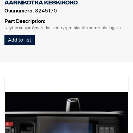
Aarnikotka keskikoko
Osanumero:
3245170
Part Description:
Näytön suojus Smart dash entry/premiumille aarnikotkalogolla
Add to list