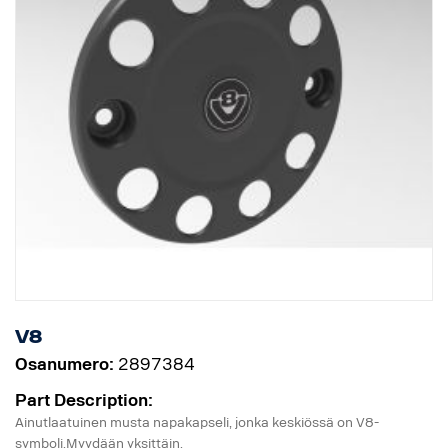
V8
Osanumero:
2897384
Part Description:
Ainutlaatuinen musta napakapseli, jonka keskiössä on V8-
symboli.Myydään yksittäin.