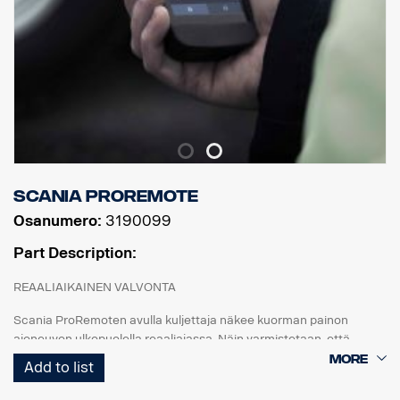
Scania ProRemote
Osanumero:
3190099
Part Description:
REAALIAIKAINEN VALVONTA
Scania ProRemoten avulla kuljettaja näkee kuorman painon
ajoneuvon ulkopuolella reaaliajassa. Näin varmistetaan, että
jokainen kuorma on täydellisesti tasapainossa ja painorajoitusten
Add to list
ja alan määräysten mukainen.