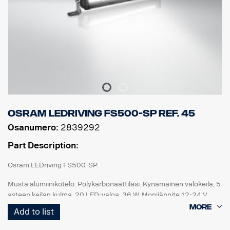
Osram LEDriving FS500-SP Ref. 45
Osanumero:
2839292
Part Description:
Osram LEDriving FS500-SP.
Musta alumiinikotelo. Polykarbonaattilasi. Kynämäinen valokeila, 5
asteen keilan kulma. 20 LED-valoa. 36 W. Monijännite 12-24 V.
Napaisuussuojaus. Sisäänrakennettu lämmönhallinta. Johdin
Add to list
1000 mm. IP67. ECE R10, R112.