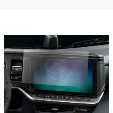
MUKAUTETTU SCANIALLE
Suunniteltu vain Scanian kuorma-autoja varten. Järjestelmässä on
3,5-tuumainen kosketusnäyttö (1 200 nit), joka takaa
kristallinkirkkaan näkyvyyden, joten käytettävissäsi ovat aina
tarkkaan lastaamiseen tarvittavat työkalut. Toimii NTG-sukupolven
kanssa, kuorma-autoille, joissa on SESAMM7-sähköjärjestelmä,
Tarkista paikalliset hyväksyntäsäännöt GSR Cybersecurityn
olennaisuudesta, koska tuote ei sisälly Scanian kokonaisten
ajoneuvojen VWTA:han.
AUTOMAATTINEN AKSELIN TUNNISTUS:
Vastaanotinyksikkö tunnistaa automaattisesti mahdollisen
perävaunun akselien lukumäärän ja varmistaa, että saat tiedot,
joita tarvitaan turvalliseen ja tehokkaaseen lastaukseen.
MUKAVUUS:
Scania ProRemoten magneettijalustaisen laturin ja USB-C-
liitännän ansiosta yksikkö on aina käyttövalmis, mikä vähentää
seisokkiaikaa ja pitää kuorma-auton liikenteessä.