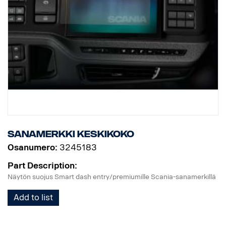
Sanamerkki keskikoko
Osanumero:
3245183
Part Description:
Näytön suojus Smart dash entry/premiumille Scania-sanamerkillä
Add to list