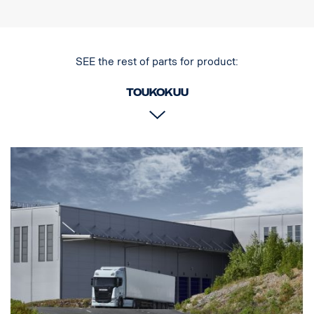
P: 655 mm x K: 77 mm x S: 93,5 mm sis. kiinnikkeet.
SEE the rest of parts for product:
Toukokuu