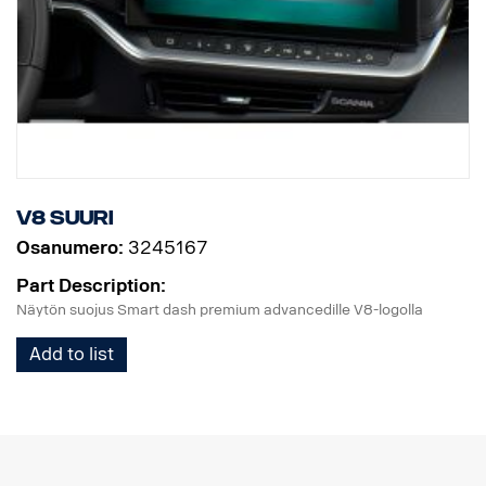
V8 Suuri
Osanumero:
3245167
Part Description:
Näytön suojus Smart dash premium advancedille V8-logolla
Add to list