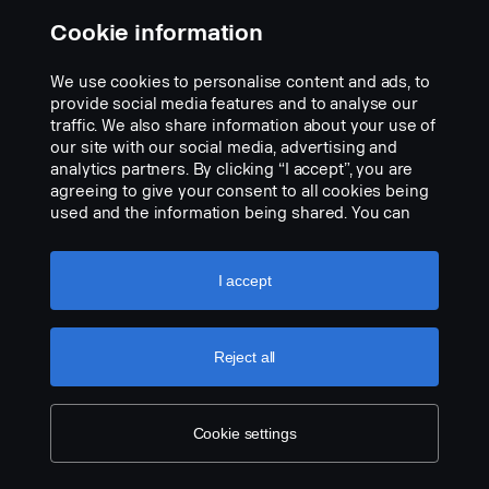
Cookie information
We use cookies to personalise content and ads, to
provide social media features and to analyse our
traffic. We also share information about your use of
our site with our social media, advertising and
analytics partners. By clicking “I accept”, you are
agreeing to give your consent to all cookies being
used and the information being shared. You can
also manage your cookies by clicking the “Cookie
settings” and selecting the categories you’d like to
accept. For a more detailed explanation of how we
I accept
use cookies, please visit our cookies section,
which you can find by clicking the link below this
text.
Cookie policy
Reject all
Cookie settings