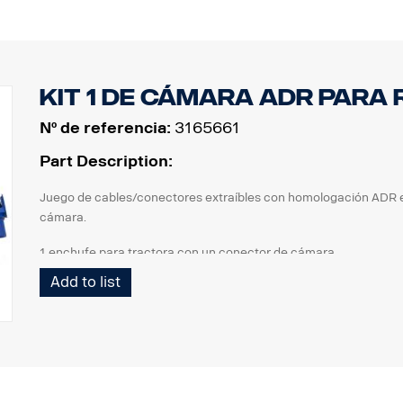
Kit 1 de cámara ADR para
Nº de referencia:
3165661
Part Description:
Juego de cables/conectores extraíbles con homologación ADR en
cámara.
1 enchufe para tractora con un conector de cámara
1 cable espiral Curl-E
Add to list
1 enchufe para remolque con un conector de cámara