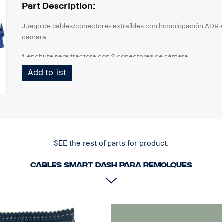
Part Description:
Juego de cables/conectores extraíbles con homologación ADR en
cámara.
1 enchufe para tractora con 2 conectores de cámara
1 cable espiral Curl-E
Add to list
1 enchufe para remolque con 2 conectores de cámara
SEE the rest of parts for product:
Cables Smart Dash para remolques