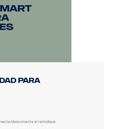
Smart
ra
es
idad para
necta/desconecta el remolque.