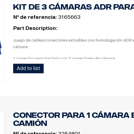
Kit de 3 cámaras ADR par
Nº de referencia:
3165663
Part Description:
Juego de cables/conectores extraíbles con homologación ADR en
cámara.
1 conector para tractora con 3 conectores de cámara
1 cable espiral Curl-E
Add to list
1 conector para remolque con 3 conectores de cámaras
Conector para 1 cámara e
camión
Nº de referencia:
3254801