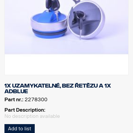
1x uzamykatelné, bez řetězu a 1x
AdBlue
Part nr.:
2278300
Part Description:
No description available
Add to list